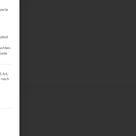
ierte
gebot
eachten
bsite
 Art.
z nach
t werden kann. Die erste Service-Gruppe ist essenziell und kann nich