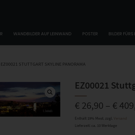
ER
WANDBILDER AUF LEINWAND
POSTER
BILDER FÜRS
EZ00021 STUTTGART SKYLINE PANORAMA
EZ00021 Stutt
€
26,90
–
€
409
Enthält 19% Mwst.
zzgl.
Versand
Lieferzeit: ca. 10 Werktage