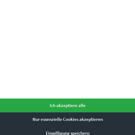
Ähnliche Produkte
Dieses Produkt weist mehrere Varianten auf. Die Optionen können auf der Produktseite gewählt werden
Ich akzeptiere alle
Nur essenzielle Cookies akzeptieren
Einwilligung speichern