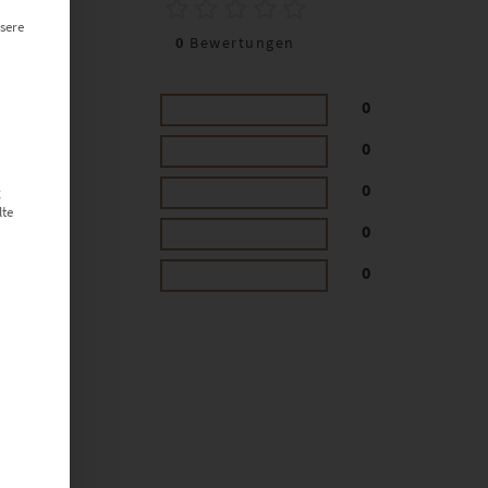
0
sere
0
Bewertungen
0
0
0
g
lte
0
0