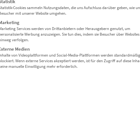
Statistik
Statistik-Cookies sammeln Nutzungsdaten, die uns Aufschluss darüber geben, wie un
Besucher mit unserer Website umgehen.
Marketing
Marketing Services werden von Drittanbietern oder Herausgebern genutzt, um
personalisierte Werbung anzuzeigen. Sie tun dies, indem sie Besucher über Websites
hinweg verfolgen.
Externe Medien
Inhalte von Videoplattformen und Social-Media-Plattformen werden standardmäßi
blockiert. Wenn externe Services akzeptiert werden, ist für den Zugriff auf diese Inha
keine manuelle Einwilligung mehr erforderlich.
UTTGART SKYLINE PANORAMA“