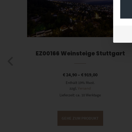
gart
EZ00166 Weinsteige Stuttgart
€
24,90
–
€
919,00
Enthält 19% Mwst.
zzgl.
Versand
Lieferzeit: ca. 10 Werktage
GEHE ZUM PRODUKT