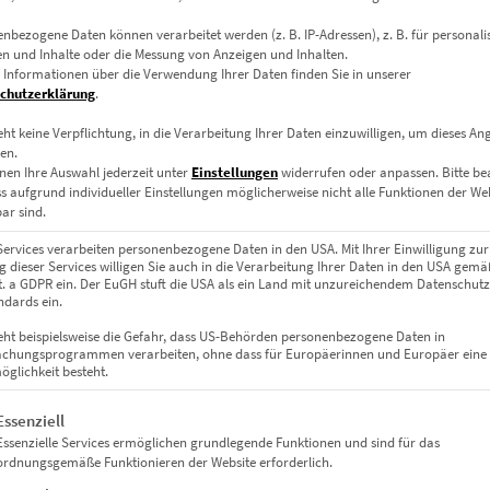
nbezogene Daten können verarbeitet werden (z. B. IP-Adressen), z. B. für personalis
n und Inhalte oder die Messung von Anzeigen und Inhalten.
 Informationen über die Verwendung Ihrer Daten finden Sie in unserer
chutzerklärung
.
eht keine Verpflichtung, in die Verarbeitung Ihrer Daten einzuwilligen, um dieses An
en.
Leinwand auf Keilrahmen, Acrylglas
nen Ihre Auswahl jederzeit unter
Einstellungen
widerrufen oder anpassen.
Bitte b
ss aufgrund individueller Einstellungen möglicherweise nicht alle Funktionen der We
cm, 125 x 25 cm, 150 x 30 cm
ar sind.
Services verarbeiten personenbezogene Daten in den USA. Mit Ihrer Einwilligung zur
 dieser Services willigen Sie auch in die Verarbeitung Ihrer Daten in den USA gemäß
lit. a GDPR ein. Der EuGH stuft die USA als ein Land mit unzureichendem Datenschut
dards ein.
eht beispielsweise die Gefahr, dass US-Behörden personenbezogene Daten in
chungsprogrammen verarbeiten, ohne dass für Europäerinnen und Europäer eine
glichkeit besteht.
gt eine Liste der Service-Gruppen, für die eine Einwilligung erteil
Essenziell
Essenzielle Services ermöglichen grundlegende Funktionen und sind für das
ordnungsgemäße Funktionieren der Website erforderlich.