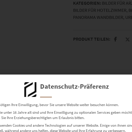
KATEGORIEN:
BILDER FÜR A
BILDER FÜR HOTELZIMMER
,
B
PANORAMA WANDBILDER
,
UR
PRODUKT TEILEN:
Datenschutz-Präferenz
.
ötigen Ihre Einwilligung, bevor Sie unsere Website weiter besuchen können.
e unter 16 Jahre alt sind und Ihre Einwilligung zu optionalen Services geben möcht
Sie Ihre Erziehungsberechtigten um Erlaubnis bitten.
wenden Cookies und andere Technologien auf unserer Website. Einige von ihnen sin
ell, während andere uns helfen, diese Website und Ihre Erfahrung zu verbessern.