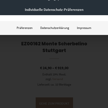
Individuelle Datenschutz-Präferenzen
Präferenzen
Datenschutzerklärung
Impressum
EZ00162 Monte Scherbelino
Stuttgart
€
24,90
–
€
919,00
Enthält 19% Mwst.
zzgl.
Versand
Lieferzeit: ca. 10 Werktage
GEHE ZUM PRODUKT