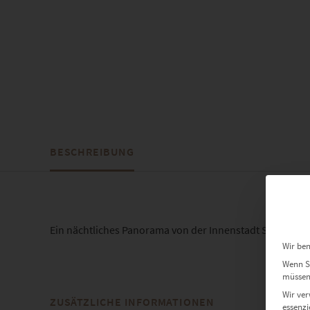
BESCHREIBUNG
Ein nächtliches Panorama von der Innenstadt Stuttgarts
Wir ben
Wenn Si
müssen 
Wir ver
ZUSÄTZLICHE INFORMATIONEN
essenzi