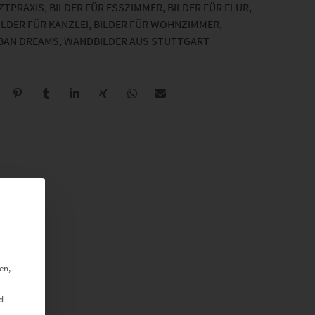
RZTPRAXIS
,
BILDER FÜR ESSZIMMER
,
BILDER FÜR FLUR
,
ILDER FÜR KANZLEI
,
BILDER FÜR WOHNZIMMER
,
BAN DREAMS
,
WANDBILDER AUS STUTTGART
en,
d