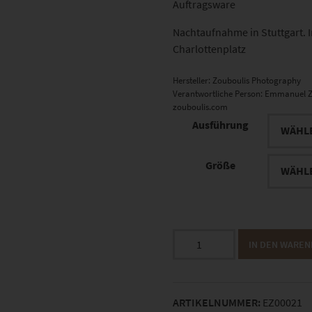
Auftragsware
Nachtaufnahme in Stuttgart. In
Charlottenplatz
Hersteller:
Zouboulis Photography
Verantwortliche Person:
Emmanuel Z
zouboulis.com
Ausführung
Größe
EZ00021
IN DEN WARE
Stuttgart
Skyline
Panorama
ARTIKELNUMMER:
EZ00021
Menge