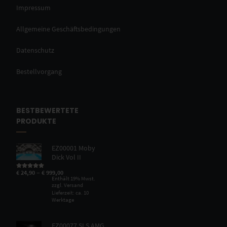
Impressum
Allgemeine Geschäftsbedingungen
Datenschutz
Bestellvorgang
BESTBEWERTETE
PRODUKTE
EZ00001 Moby
Dick Vol II
–
€
24,90
€
999,00
Bewertet mit
5.00
von 5
Enthält 19% Mwst.
zzgl.
Versand
Lieferzeit: ca. 10
Werktage
EZ00077 SLS AMG