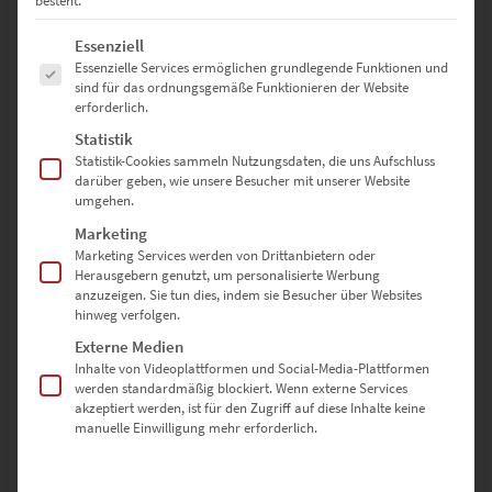
besteht.
60 × 40 cm
– Setzt Akzente in Wartezonen oder Wohnfluren
Es folgt eine Liste der Service-Gruppen, für die eine Einwilligung erte
Essenziell
75 × 50 cm
– Besonders wirkungsvoll über Sideboards oder
Essenzielle Services ermöglichen grundlegende Funktionen und
Lesebereichen
sind für das ordnungsgemäße Funktionieren der Website
erforderlich.
90 × 60 cm
– Präsenz für Beratungslounges oder Hotelflure
Statistik
Statistik-Cookies sammeln Nutzungsdaten, die uns Aufschluss
120 × 80 cm
– Beeindruckt in Kirchenfoyers, Hotels oder
darüber geben, wie unsere Besucher mit unserer Website
Wohnzimmern
umgehen.
135 × 90 cm
– Für Gemeinderäume, Empfangsbereiche oder
Marketing
Kanzleien
Marketing Services werden von Drittanbietern oder
Herausgebern genutzt, um personalisierte Werbung
anzuzeigen. Sie tun dies, indem sie Besucher über Websites
150 × 100 cm
– Ein starkes, besinnliches Statement in großen
hinweg verfolgen.
Räumen
Externe Medien
Inhalte von Videoplattformen und Social-Media-Plattformen
40 × 40 cm
– Quadratisch, ruhig – ideal für Flure oder
werden standardmäßig blockiert. Wenn externe Services
Kombinationswände
akzeptiert werden, ist für den Zugriff auf diese Inhalte keine
manuelle Einwilligung mehr erforderlich.
50 × 50 cm
– Für liebevolle Details in privaten oder öffentlichen
Räumen