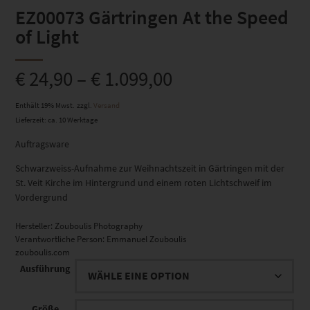
EZ00073 Gärtringen At the Speed
of Light
€
24,90
–
€
1.099,00
Enthält 19% Mwst.
zzgl.
Versand
Lieferzeit: ca. 10 Werktage
Auftragsware
Schwarzweiss-Aufnahme zur Weihnachtszeit in Gärtringen mit der
St. Veit Kirche im Hintergrund und einem roten Lichtschweif im
Vordergrund
Hersteller:
Zouboulis Photography
Verantwortliche Person:
Emmanuel Zouboulis
zouboulis.com
Ausführung
Größe