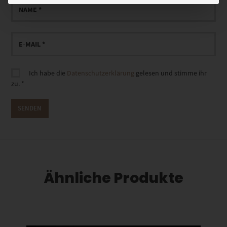
Ich habe die
Datenschutzerklärung
gelesen und stimme ihr
zu.
*
Ähnliche Produkte
Dieses Produkt weist mehrere Varianten auf. Die Optionen können auf der Produktseite gewählt werden