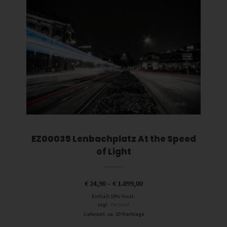
EZ00035 Lenbachplatz At the Speed
of Light
€
24,90
–
€
1.099,00
Enthält 19% Mwst.
zzgl.
Versand
Lieferzeit: ca. 10 Werktage