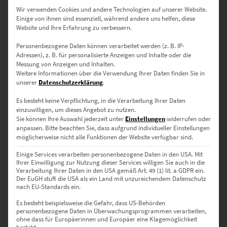
Wir verwenden Cookies und andere Technologien auf unserer Website.
Details zu Leinwandbildern
Einige von ihnen sind essenziell, während andere uns helfen, diese
Website und Ihre Erfahrung zu verbessern.
Poster
– Flexibel & festlich:
Personenbezogene Daten können verarbeitet werden (z. B. IP-
Adressen), z. B. für personalisierte Anzeigen und Inhalte oder die
Seidenmatter Premiumdruck für variable Einsatzorte
Messung von Anzeigen und Inhalten.
Weitere Informationen über die Verwendung Ihrer Daten finden Sie in
Für temporäre Ausstellungen oder persönliche Deko-
unserer
Datenschutzerklärung
.
Konzepte
Es besteht keine Verpflichtung, in die Verarbeitung Ihrer Daten
einzuwilligen, um dieses Angebot zu nutzen.
Details zu Postern
Sie können Ihre Auswahl jederzeit unter
Einstellungen
widerrufen oder
anpassen.
Bitte beachten Sie, dass aufgrund individueller Einstellungen
möglicherweise nicht alle Funktionen der Website verfügbar sind.
Größen & Wirkung – so passt’s
Einige Services verarbeiten personenbezogene Daten in den USA. Mit
perfekt:
Ihrer Einwilligung zur Nutzung dieser Services willigen Sie auch in die
Verarbeitung Ihrer Daten in den USA gemäß Art. 49 (1) lit. a GDPR ein.
Der EuGH stuft die USA als ein Land mit unzureichendem Datenschutz
30 × 20 cm
– Für stimmungsvolle Details in kleinen Räumen
nach EU-Standards ein.
Es besteht beispielsweise die Gefahr, dass US-Behörden
45 × 30 cm
– Ideal für Eingangsbereiche in Arztpraxen oder Cafés
personenbezogene Daten in Überwachungsprogrammen verarbeiten,
ohne dass für Europäerinnen und Europäer eine Klagemöglichkeit