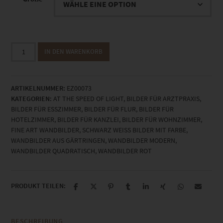
EZ00073
IN DEN WARENKORB
Gärtringen
At
the
ARTIKELNUMMER:
EZ00073
Speed
KATEGORIEN:
AT THE SPEED OF LIGHT
,
BILDER FÜR ARZTPRAXIS
,
of
BILDER FÜR ESSZIMMER
,
BILDER FÜR FLUR
,
BILDER FÜR
Light
HOTELZIMMER
,
BILDER FÜR KANZLEI
,
BILDER FÜR WOHNZIMMER
,
Menge
FINE ART WANDBILDER
,
SCHWARZ WEISS BILDER MIT FARBE
,
WANDBILDER AUS GÄRTRINGEN
,
WANDBILDER MODERN
,
WANDBILDER QUADRATISCH
,
WANDBILDER ROT
PRODUKT TEILEN:
BESCHREIBUNG