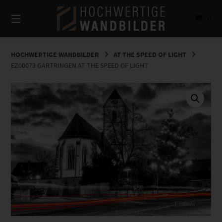
Springe
zum
0
Inhalt
HOCHWERTIGE WANDBILDER
AT THE SPEED OF LIGHT
EZ00073 GÄRTRINGEN AT THE SPEED OF LIGHT