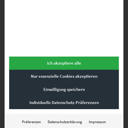
AT THE SPEED OF LIGHT“
Deine E-Mail-Adresse wird nicht veröffentlicht.
Erforderliche Felder sind mit
*
markiert
DEINE BEWERTUNG
*
Ich akzeptiere alle
Nur essenzielle Cookies akzeptieren
Einwilligung speichern
Individuelle Datenschutz-Präferenzen
Präferenzen
Datenschutzerklärung
Impressum