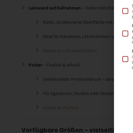
Leinwand auf Keilrahmen
– Textur mit Charakter:
Matte, strukturierte Oberfläche mit malerisc
Ideal für Kanzleien, Lehrerzimmer oder des
Details zu Leinwandbildern
Poster
– Flexibel & stilvoll:
Seidenmatter Premiumdruck – ideal für mod
Für Agenturen, Studios oder Studentenwoh
Details zu Postern
Verfügbare Größen – vielseitig eins