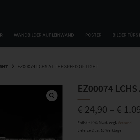
ER
WANDBILDER AUF LEINWAND
POSTER
BILDER FÜRS
IGHT
EZ00074 LCHS AT THE SPEED OF LIGHT
EZ00074 LCHS A
€
24,90
–
€
1.0
Enthält 19% Mwst.
zzgl.
Versand
Lieferzeit: ca. 10 Werktage