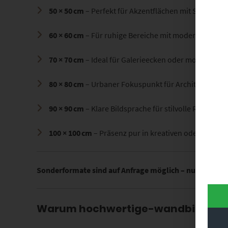
50 × 50 cm
– Perfekt für Akzentflächen mit Struktur
60 × 60 cm
– Für ruhige Bereiche mit modernem Flair
70 × 70 cm
– Ideal für Galerieecken oder moderne Fl
80 × 80 cm
– Urbaner Fokuspunkt für Architekturbür
90 × 90 cm
– Klare Bildsprache für stilvolle Räume
100 × 100 cm
– Präsenz pur in kreativen oder repräse
Sonderformate sind auf Anfrage möglich – nutze dazu 
Warum hochwertige-wandbilder.d