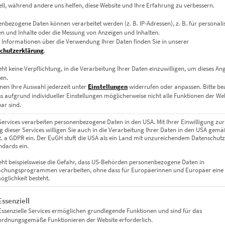
ell, während andere uns helfen, diese Website und Ihre Erfahrung zu verbessern.
t, durchzogen von einem roten Lichtschweif, der das Motiv mit Ener
nbezogene Daten können verarbeitet werden (z. B. IP-Adressen), z. B. für personalis
auf urbanes Tempo
n und Inhalte oder die Messung von Anzeigen und Inhalten.
 Informationen über die Verwendung Ihrer Daten finden Sie in unserer
chutzerklärung
.
durch die Schwarzweißaufnahme majestätisch und ruhig. Im Vorderg
Dynamik verleiht. Eine Begegnung von Kontinuität und Geschwindigke
eht keine Verpflichtung, in die Verarbeitung Ihrer Daten einzuwilligen, um dieses An
en.
nen Ihre Auswahl jederzeit unter
Einstellungen
widerrufen oder anpassen.
Bitte b
ss aufgrund individueller Einstellungen möglicherweise nicht alle Funktionen der We
ar sind.
volle Innenräume:
Services verarbeiten personenbezogene Daten in den USA. Mit Ihrer Einwilligung zur
 dieser Services willigen Sie auch in die Verarbeitung Ihrer Daten in den USA gemäß
lit. a GDPR ein. Der EuGH stuft die USA als ein Land mit unzureichendem Datenschut
dards ein.
eht beispielsweise die Gefahr, dass US-Behörden personenbezogene Daten in
ht
chungsprogrammen verarbeiten, ohne dass für Europäerinnen und Europäer eine
glichkeit besteht.
n und Bildungszentren
gt eine Liste der Service-Gruppen, für die eine Einwilligung erteil
Essenziell
Essenzielle Services ermöglichen grundlegende Funktionen und sind für das
ordnungsgemäße Funktionieren der Website erforderlich.