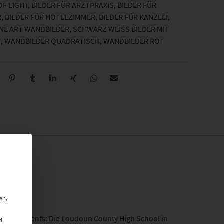
OF LIGHT
,
BILDER FÜR ARZTPRAXIS
,
BILDER FÜR
R
,
BILDER FÜR HOTELZIMMER
,
BILDER FÜR KANZLEI
,
INE ART WANDBILDER
,
SCHWARZ WEISS BILDER MIT F
N
,
WANDBILDER QUADRATISCH
,
WANDBILDER ROT
en,
ik des Moments: Die Loudoun County High School in
d