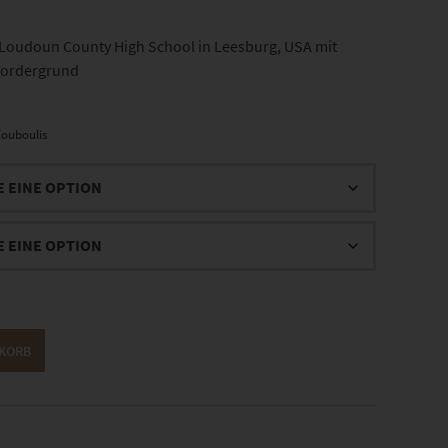
oudoun County High School in Leesburg, USA mit
 Vordergrund
ouboulis
NKORB