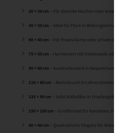
30 × 20 cm
– Für dezente Nischen oder kreative Kom
45 × 30 cm
– Ideal für Flure in Bildungseinrichtunge
60 × 40 cm
– Für Praxisräume oder private Arbeitsz
75 × 50 cm
– Harmoniert mit Sideboards oder Konf
90 × 60 cm
– Ausdrucksstark in Besprechungszonen 
120 × 80 cm
– Beeindruckt in Lehrerzimmern, Hotels
135 × 90 cm
– Setzt Maßstäbe in Empfangsbereiche
150 × 100 cm
– Großformat für Kanzleien, Foyers o
40 × 40 cm
– Quadratische Eleganz für Wandkombin