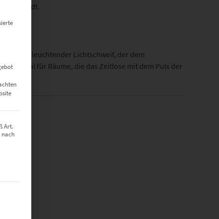
gie auflädt.
ierte
rund: ein leuchtender Lichtschweif, der dem
it – ideal für Räume, die das Zeitlose mit dem Puls der
gebot
eachten
bsite
 Art.
z nach
t werden kann. Die erste Service-Gruppe ist essenziell und kann nich