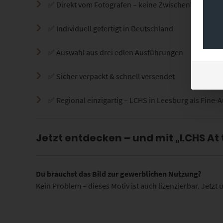
✅ Direkt vom Fotografen – keine Zwischenhändler
✅ Individuell gefertigt in Deutschland
✅ Auswahl aus drei edlen Ausführungen
✅ Sicher verpackt & schnell versendet
✅ Regional einzigartig – LCHS in Leesburg als Fine-
Jetzt entdecken – und mit „LCHS At
Du brauchst das Bild zur gewerblichen Nutzung?
Kein Problem – dieses Motiv ist auch lizenzierbar. Jetz