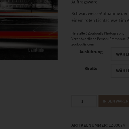
Auftragsware
Schwarzweiss-Aufnahme der L
einem roten Lichtschweif im
Hersteller:
Zouboulis Photography
Verantwortliche Person:
Emmanuel Z
zouboulis.com
Ausführung
Größe
EZ00074
IN DEN WARE
LCHS
At
the
ARTIKELNUMMER:
EZ00074
Speed