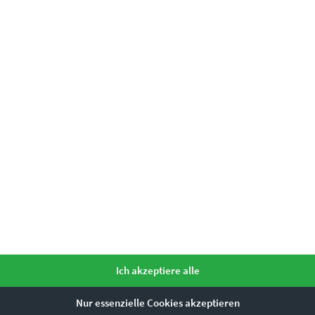
ure
os
ntativen Settings
einfach unser
Kontaktformular
Ich akzeptiere alle
e?
Nur essenzielle Cookies akzeptieren