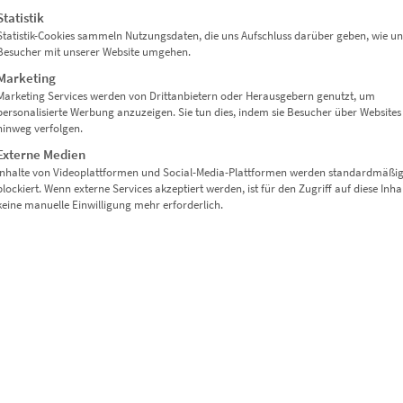
Statistik
Statistik-Cookies sammeln Nutzungsdaten, die uns Aufschluss darüber geben, wie un
Besucher mit unserer Website umgehen.
hem Finish
Marketing
Marketing Services werden von Drittanbietern oder Herausgebern genutzt, um
ignaffine Wohnräume
personalisierte Werbung anzuzeigen. Sie tun dies, indem sie Besucher über Websites
hinweg verfolgen.
Externe Medien
Inhalte von Videoplattformen und Social-Media-Plattformen werden standardmäßi
blockiert. Wenn externe Services akzeptiert werden, ist für den Zugriff auf diese Inha
keine manuelle Einwilligung mehr erforderlich.
erne Raumgestaltung
nungen mit Anspruch
etzbar: