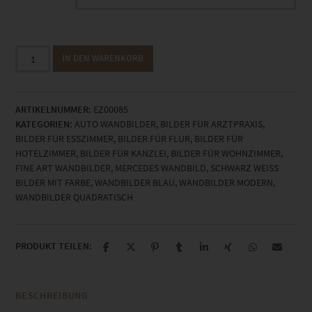
EZ00085
IN DEN WARENKORB
Mercedes
SLS
AMG
ARTIKELNUMMER:
EZ00085
Electric
KATEGORIEN:
AUTO WANDBILDER
,
BILDER FÜR ARZTPRAXIS
,
II
BILDER FÜR ESSZIMMER
,
BILDER FÜR FLUR
,
BILDER FÜR
Menge
HOTELZIMMER
,
BILDER FÜR KANZLEI
,
BILDER FÜR WOHNZIMMER
,
FINE ART WANDBILDER
,
MERCEDES WANDBILD
,
SCHWARZ WEISS B
ILDER MIT FARBE
,
WANDBILDER BLAU
,
WANDBILDER MODERN
,
WANDBILDER QUADRATISCH
PRODUKT TEILEN:
BESCHREIBUNG