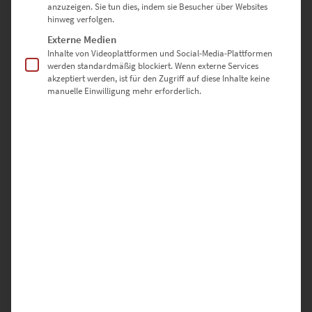
anzuzeigen. Sie tun dies, indem sie Besucher über Websites
hinweg verfolgen.
90 × 90 cm
– Präsenz für klare Linien im Architekturkontext
Externe Medien
Inhalte von Videoplattformen und Social-Media-Plattformen
100 × 100 cm
– Dominanter Mittelpunkt auf großzügigen
werden standardmäßig blockiert. Wenn externe Services
Wandflächen
akzeptiert werden, ist für den Zugriff auf diese Inhalte keine
manuelle Einwilligung mehr erforderlich.
Sonderformate sind auf Anfrage möglich – nutze dazu einfach
unser
Kontaktformular
Warum hochwertige-wandbilder.de?
✅ Direkt vom Fotografen – keine Zwischenhändler
✅ Individuell gefertigt in Deutschland
✅ Auswahl aus drei edlen Ausführungen
✅ Sicher verpackt & schnell versendet