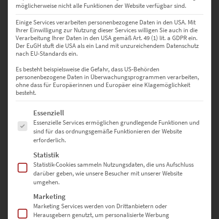
90 × 60 cm
– Setzt klare Akzente in Arztpraxen oder
möglicherweise nicht alle Funktionen der Website verfügbar sind.
Beratungsbüros
Einige Services verarbeiten personenbezogene Daten in den USA. Mit
Ihrer Einwilligung zur Nutzung dieser Services willigen Sie auch in die
120 × 80 cm
– Eindrucksvoll in offenen Empfangsbereichen oder
Verarbeitung Ihrer Daten in den USA gemäß Art. 49 (1) lit. a GDPR ein.
Studios
Der EuGH stuft die USA als ein Land mit unzureichendem Datenschutz
nach EU-Standards ein.
135 × 90 cm
– Großflächige Lösung für lichtdurchflutete Büros
Es besteht beispielsweise die Gefahr, dass US-Behörden
personenbezogene Daten in Überwachungsprogrammen verarbeiten,
150 × 100 cm
– Als Design-Highlight in Showrooms oder Lofts
ohne dass für Europäerinnen und Europäer eine Klagemöglichkeit
besteht.
40 × 40 cm
– Quadratischer Blickfang für moderne
Es folgt eine Liste der Service-Gruppen, für die eine Einwilligung erte
Essenziell
Wohnzimmerwände
Essenzielle Services ermöglichen grundlegende Funktionen und
sind für das ordnungsgemäße Funktionieren der Website
50 × 50 cm
– Harmoniert mit stilvollen Galerierahmungen
erforderlich.
Statistik
60 × 60 cm
– Für Stadtwerke, Ämter oder urbane Business
Statistik-Cookies sammeln Nutzungsdaten, die uns Aufschluss
Spaces
darüber geben, wie unsere Besucher mit unserer Website
umgehen.
70 × 70 cm
– Statement im Konferenzraum oder Designhotel
Marketing
Marketing Services werden von Drittanbietern oder
80 × 80 cm
– Quadratische Perfektion für anspruchsvolle
Herausgebern genutzt, um personalisierte Werbung
Flächen