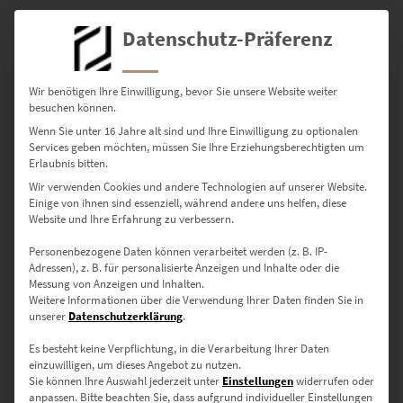
Poster
Datenschutz-Präferenz
• Seidenmatter Kunstdruck – flexibel, modern und hochwertig
• Perfekt für Technikliebhaber und moderne Wohnräume
•
Details zu Postern
Wir benötigen Ihre Einwilligung, bevor Sie unsere Website weiter
besuchen können.
Wenn Sie unter 16 Jahre alt sind und Ihre Einwilligung zu optionalen
Größen – vom Akzent bis zum
Services geben möchten, müssen Sie Ihre Erziehungsberechtigten um
Erlaubnis bitten.
Statement
Wir verwenden Cookies und andere Technologien auf unserer Website.
Einige von ihnen sind essenziell, während andere uns helfen, diese
30 × 20 cm
– Ideal als kunstvoller Akzent im privaten Office
Website und Ihre Erfahrung zu verbessern.
Personenbezogene Daten können verarbeitet werden (z. B. IP-
45 × 30 cm
– Stilvolle Ergänzung für Sideboards oder Flure
Adressen), z. B. für personalisierte Anzeigen und Inhalte oder die
Messung von Anzeigen und Inhalten.
60 × 40 cm
– Ausdrucksstark in Besprechungsräumen oder
Weitere Informationen über die Verwendung Ihrer Daten finden Sie in
modernen Wohnkonzepten
unserer
Datenschutzerklärung
.
75 × 50 cm
– Wirkt hervorragend in kreativ gestalteten
Es besteht keine Verpflichtung, in die Verarbeitung Ihrer Daten
einzuwilligen, um dieses Angebot zu nutzen.
Arbeitszonen
Sie können Ihre Auswahl jederzeit unter
Einstellungen
widerrufen oder
anpassen.
Bitte beachten Sie, dass aufgrund individueller Einstellungen