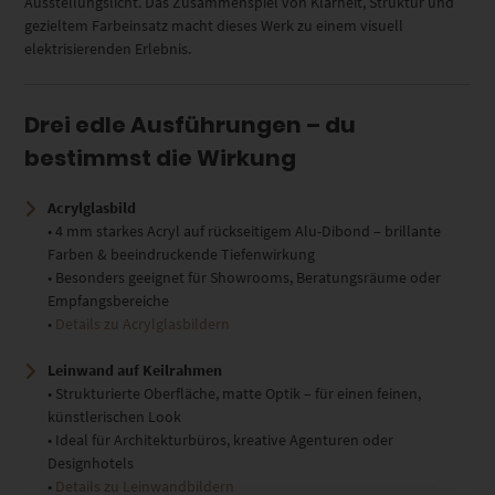
Ausstellungslicht. Das Zusammenspiel von Klarheit, Struktur und
gezieltem Farbeinsatz macht dieses Werk zu einem visuell
elektrisierenden Erlebnis.
Drei edle Ausführungen – du
bestimmst die Wirkung
Acrylglasbild
• 4 mm starkes Acryl auf rückseitigem Alu-Dibond – brillante
Farben & beeindruckende Tiefenwirkung
• Besonders geeignet für Showrooms, Beratungsräume oder
Empfangsbereiche
•
Details zu Acrylglasbildern
Leinwand auf Keilrahmen
• Strukturierte Oberfläche, matte Optik – für einen feinen,
künstlerischen Look
• Ideal für Architekturbüros, kreative Agenturen oder
Designhotels
•
Details zu Leinwandbildern