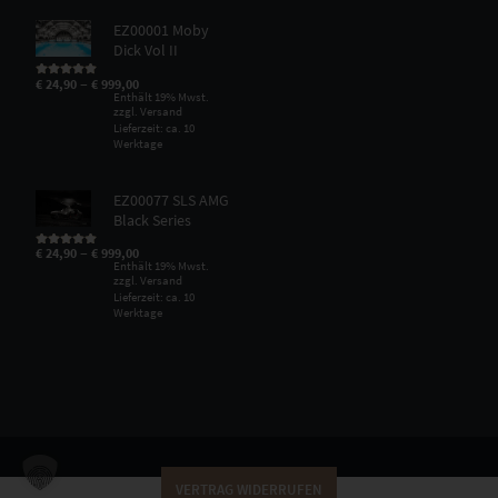
EZ00001 Moby
Dick Vol II
–
€
24,90
€
999,00
Bewertet mit
5.00
von 5
Enthält 19% Mwst.
zzgl.
Versand
Lieferzeit: ca. 10
Werktage
EZ00077 SLS AMG
Black Series
–
€
24,90
€
999,00
Bewertet mit
5.00
von 5
Enthält 19% Mwst.
zzgl.
Versand
Lieferzeit: ca. 10
Werktage
VERTRAG WIDERRUFEN