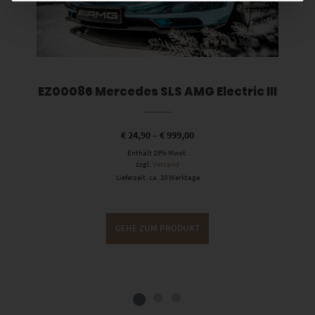
EZ00086 Mercedes SLS AMG Electric III
€
24,90
–
€
999,00
Enthält 19% Mwst.
zzgl.
Versand
Lieferzeit: ca. 10 Werktage
GEHE ZUM PRODUKT