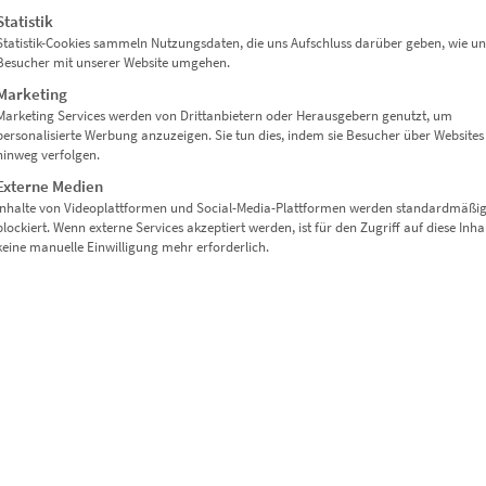
insätze mit Designanspruch.
Statistik
Statistik-Cookies sammeln Nutzungsdaten, die uns Aufschluss darüber geben, wie un
Besucher mit unserer Website umgehen.
Marketing
atzzwecke
Marketing Services werden von Drittanbietern oder Herausgebern genutzt, um
personalisierte Werbung anzuzeigen. Sie tun dies, indem sie Besucher über Websites
hinweg verfolgen.
 Homeoffice
Externe Medien
Inhalte von Videoplattformen und Social-Media-Plattformen werden standardmäßi
oder coole Wartezonen
blockiert. Wenn externe Services akzeptiert werden, ist für den Zugriff auf diese Inha
keine manuelle Einwilligung mehr erforderlich.
Autohäusern oder Kanzleien
 Hotelzimmern
hochwertige Wohnkonzepte
Bereichen
sentativen Eingangsbereichen