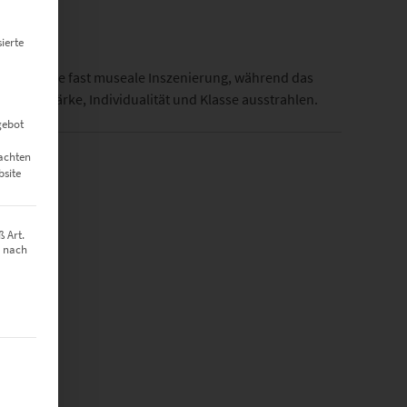
ierte
r Szene eine fast museale Inszenierung, während das
, die Stärke, Individualität und Klasse ausstrahlen.
gebot
eachten
bsite
u-Dibond.
 Art.
z nach
t werden kann. Die erste Service-Gruppe ist essenziell und kann nich