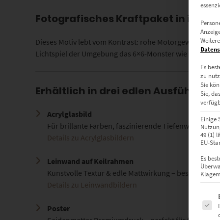
essenzi
Fotografisches Kraftpaket in ikoni
Persone
Anzeige
Weitere
Dieses Motiv lebt vom Kontrast: rohe Motorgewalt trifft
Datens
Lichtspiel der Umgebung das 6×6-Monster wie ein Ausstel
Es best
zu nutz
Sie kön
Erhältlich in drei edlen Ausführung
Sie, da
verfügb
Acrylglasbild
Einige 
Für brillante Farben, faszinierende Tiefenwirkung & l
Nutzung
49 (1) 
Details zu Acrylglasbildern
EU-Stan
Es best
Leinwand auf Keilrahmen
Überwa
Kunstvolle Textur & edle Mattwirkung – besonders 
Klagemö
Details zu Leinwandbildern
Es fol
Poster