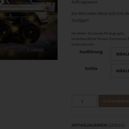
Auftragsware
Ein Mercedes Benz G63 6×6 A
Stuttgart
Hersteller:
Zouboulis Photography
Verantwortliche Person:
Emmanuel Z
zouboulis.com
Ausführung
Größe
EZ00151
IN DEN WARE
Are
You
Ready
ARTIKELNUMMER:
EZ00151
for