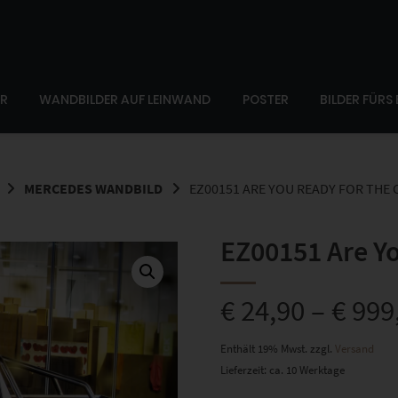
ER
WANDBILDER AUF LEINWAND
POSTER
BILDER FÜRS
MERCEDES WANDBILD
EZ00151 ARE YOU READY FOR THE 
EZ00151 Are Yo
€
24,90
–
€
999
Enthält 19% Mwst.
zzgl.
Versand
Lieferzeit: ca. 10 Werktage