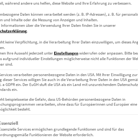
ell, während andere uns helfen, diese Website und Ihre Erfahrung zu verbessern.
scher Szene
nbezogene Daten können verarbeitet werden (z. B. IP-Adressen), z. B. für personalis
n und Inhalte oder die Messung von Anzeigen und Inhalten.
 Informationen über die Verwendung Ihrer Daten finden Sie in unserer
 auf architektonische Eleganz. Der Zaun im Vordergrund verleiht de
chutzerklärung
.
lungsstück der Extreme wirken lässt. Ideal für Menschen und Räume
eht keine Verpflichtung, in die Verarbeitung Ihrer Daten einzuwilligen, um dieses An
en.
nen Ihre Auswahl jederzeit unter
Einstellungen
widerrufen oder anpassen.
Bitte b
en
ss aufgrund individueller Einstellungen möglicherweise nicht alle Funktionen der We
ar sind.
Services verarbeiten personenbezogene Daten in den USA. Mit Ihrer Einwilligung zur
uxuriöse Präsentation – gefertigt auf 4 mm Acryl, rückseitig auf Al
 dieser Services willigen Sie auch in die Verarbeitung Ihrer Daten in den USA gemäß
lit. a GDPR ein. Der EuGH stuft die USA als ein Land mit unzureichendem Datenschut
dards ein.
eht beispielsweise die Gefahr, dass US-Behörden personenbezogene Daten in
chungsprogrammen verarbeiten, ohne dass für Europäerinnen und Europäer eine
atmosphärisch in Arbeits- oder Wohnräumen.
glichkeit besteht.
gt eine Liste der Service-Gruppen, für die eine Einwilligung erteil
Essenziell
Essenzielle Services ermöglichen grundlegende Funktionen und sind für das
ordnungsgemäße Funktionieren der Website erforderlich.