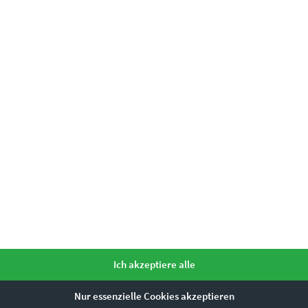
 Ready for the Cage“ deinem Raum kraftvoll
ze dazu unser
Kontaktformular
.
Ich akzeptiere alle
Leinwand auf Keilrahmen, Acrylglas
Nur essenzielle Cookies akzeptieren
m, 45 x 30 cm, 60 x 40 cm, 75 x 50 cm, 90 x 60 cm, 120 x 80 cm, 135 x 