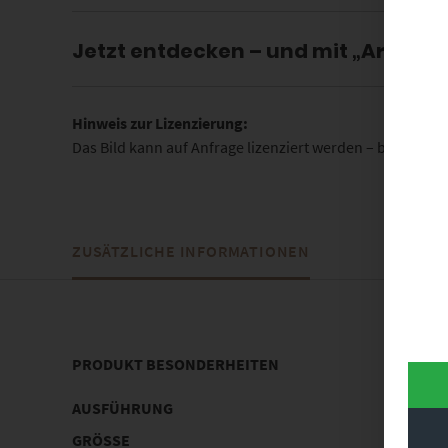
Jetzt entdecken – und mit „Are You
Hinweis zur Lizenzierung:
Das Bild kann auf Anfrage lizenziert werden – bitte nut
ZUSÄTZLICHE INFORMATIONEN
PRODUKT BESONDERHEITEN
AUSFÜHRUNG
Poster, 
GRÖSSE
30 x 20 c