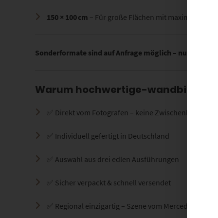
150 × 100 cm
– Für große Flächen mit maximaler Wir
Sonderformate sind auf Anfrage möglich – nutze dazu 
Warum hochwertige-wandbilder.d
✅ Direkt vom Fotografen – keine Zwischenhändler
✅ Individuell gefertigt in Deutschland
✅ Auswahl aus drei edlen Ausführungen
✅ Sicher verpackt & schnell versendet
✅ Regional einzigartig – Szene vom Mercedes-Benz