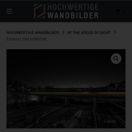
Springe
zum
0
Inhalt
HOCHWERTIGE WANDBILDER
AT THE SPEED OF LIGHT
EZ00201 THE HORIZON