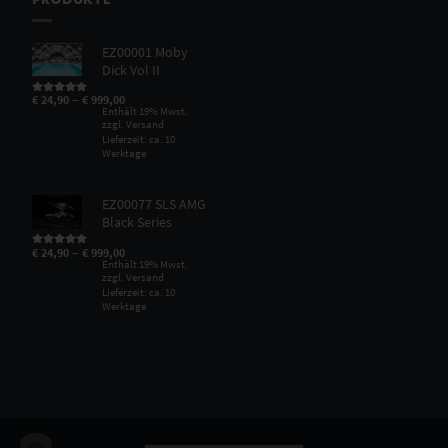
EZ00001 Moby
Dick Vol II
–
€
24,90
€
999,00
Bewertet mit
5.00
von 5
Enthält 19% Mwst.
zzgl.
Versand
Lieferzeit: ca. 10
Werktage
EZ00077 SLS AMG
Black Series
–
€
24,90
€
999,00
Bewertet mit
5.00
von 5
Enthält 19% Mwst.
zzgl.
Versand
Lieferzeit: ca. 10
Werktage