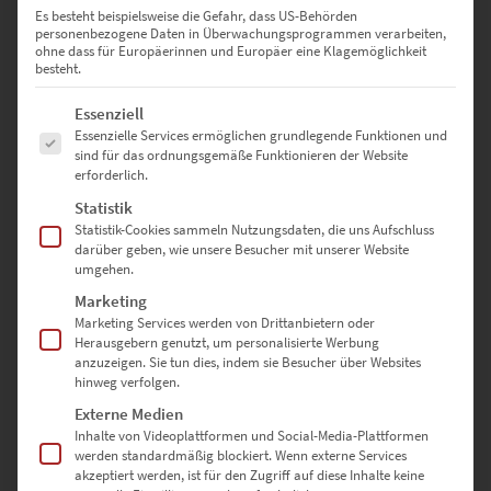
Büroflächen
Es besteht beispielsweise die Gefahr, dass US-Behörden
personenbezogene Daten in Überwachungsprogrammen verarbeiten,
135 × 90 cm
– Bringt urbanen Charakter in Arbeitswelten mit
ohne dass für Europäerinnen und Europäer eine Klagemöglichkeit
besteht.
Weitblick
Es folgt eine Liste der Service-Gruppen, für die eine Einwilligung erte
Essenziell
150 × 100 cm
– Großformat für Architekturbüros, Galerieräume
Essenzielle Services ermöglichen grundlegende Funktionen und
oder City-Lounges
sind für das ordnungsgemäße Funktionieren der Website
erforderlich.
Statistik
Sonderformate sind auf Anfrage möglich – nutze dazu einfach
Statistik-Cookies sammeln Nutzungsdaten, die uns Aufschluss
unser
Kontaktformular
darüber geben, wie unsere Besucher mit unserer Website
umgehen.
Marketing
Warum hochwertige-wandbilder.de?
Marketing Services werden von Drittanbietern oder
Herausgebern genutzt, um personalisierte Werbung
✅ Direkt vom Fotografen – keine Zwischenhändler
anzuzeigen. Sie tun dies, indem sie Besucher über Websites
hinweg verfolgen.
✅ Individuell gefertigt in Deutschland
Externe Medien
Inhalte von Videoplattformen und Social-Media-Plattformen
✅ Auswahl aus drei edlen Ausführungen
werden standardmäßig blockiert. Wenn externe Services
akzeptiert werden, ist für den Zugriff auf diese Inhalte keine