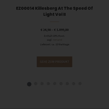
EZ00014 Killesberg At The Speed Of
Light Vol II
€
24,90
–
€
1.099,00
Enthält 19% Mwst.
zzgl.
Versand
Lieferzeit: ca. 10 Werktage
GEHE ZUM PRODUKT