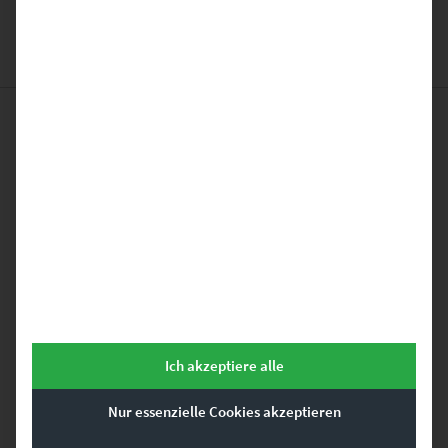
Das könnte dir auch
gefallen …
Dieses Produkt weist mehrere Varianten auf. Die Optionen können auf der Produktseite gewählt werden
Ich akzeptiere alle
Nur essenzielle Cookies akzeptieren