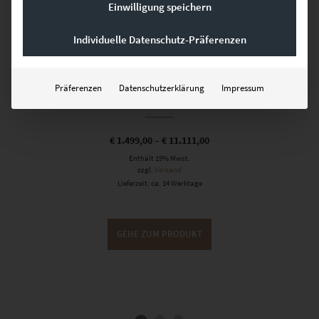
Einwilligung speichern
Individuelle Datenschutz-Präferenzen
Bilder Set Stuttgart – At the Speed of
Präferenzen
Datenschutzerklärung
Impressum
Light
€
1.499,00
–
€
11.111,00
Enthält 19% Mwst.
zzgl.
Versand
Lieferzeit: ca. 14 Werktage
GEHE ZUM PRODUKT