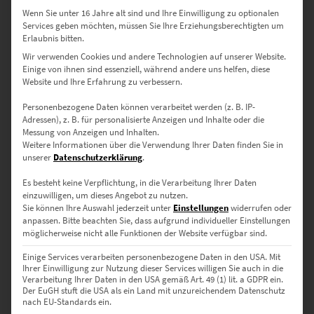
Details zu Postern
Wenn Sie unter 16 Jahre alt sind und Ihre Einwilligung zu optionalen
Services geben möchten, müssen Sie Ihre Erziehungsberechtigten um
Erlaubnis bitten.
Verfügbare Größen – für jeden Raum
Wir verwenden Cookies und andere Technologien auf unserer Website.
Einige von ihnen sind essenziell, während andere uns helfen, diese
die passende Dynamik
Website und Ihre Erfahrung zu verbessern.
Personenbezogene Daten können verarbeitet werden (z. B. IP-
30 × 20 cm
– Kompakt & wirkungsvoll für Flure oder
Adressen), z. B. für personalisierte Anzeigen und Inhalte oder die
Eingangsbereiche
Messung von Anzeigen und Inhalten.
Weitere Informationen über die Verwendung Ihrer Daten finden Sie in
45 × 30 cm
– Ideal für kleinere Büros oder kreative Arbeitszonen
unserer
Datenschutzerklärung
.
Es besteht keine Verpflichtung, in die Verarbeitung Ihrer Daten
60 × 40 cm
– Setzt ein klares Designsignal im Homeoffice oder
einzuwilligen, um dieses Angebot zu nutzen.
Besprechungsraum
Sie können Ihre Auswahl jederzeit unter
Einstellungen
widerrufen oder
anpassen.
Bitte beachten Sie, dass aufgrund individueller Einstellungen
75 × 50 cm
– Für moderne Wartebereiche oder Kanzleien mit Stil
möglicherweise nicht alle Funktionen der Website verfügbar sind.
90 × 60 cm
– Wirkt stark in minimalistischen Hotelzimmern oder
Einige Services verarbeiten personenbezogene Daten in den USA. Mit
Ihrer Einwilligung zur Nutzung dieser Services willigen Sie auch in die
Studios
Verarbeitung Ihrer Daten in den USA gemäß Art. 49 (1) lit. a GDPR ein.
Der EuGH stuft die USA als ein Land mit unzureichendem Datenschutz
120 × 80 cm
– Beeindruckend in lichtoffenen Apartments oder
nach EU-Standards ein.