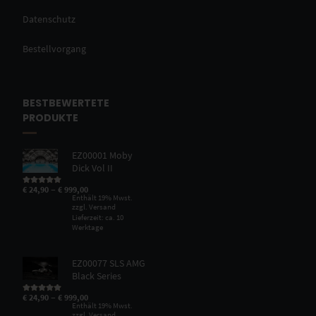
Datenschutz
Bestellvorgang
BESTBEWERTETE
PRODUKTE
EZ00001 Moby
Dick Vol II
–
€
24,90
€
999,00
Bewertet mit
5.00
von 5
Enthält 19% Mwst.
zzgl.
Versand
Lieferzeit: ca. 10
Werktage
EZ00077 SLS AMG
Black Series
–
€
24,90
€
999,00
Bewertet mit
5.00
von 5
Enthält 19% Mwst.
zzgl.
Versand