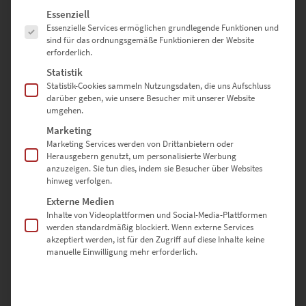
Es folgt eine Liste der Service-Gruppen, für die eine Einwilligung erte
Essenziell
Deine Vorteile bei Hochwertige-
Essenzielle Services ermöglichen grundlegende Funktionen und
Wandbilder.de
sind für das ordnungsgemäße Funktionieren der Website
erforderlich.
✔
Perfekt auf dich zugeschnitten:
Wähle aus verschiedenen
Statistik
Ausführungen und Größen, die deinem Raum und Stil ideal
Statistik-Cookies sammeln Nutzungsdaten, die uns Aufschluss
darüber geben, wie unsere Besucher mit unserer Website
entsprechen.
umgehen.
✔
Hochwertige Materialien:
Für brillante Farben, langlebige
Qualität und beeindruckende Details.
Marketing
✔
Vielseitige Einsatzmöglichkeiten:
Passend für private und
Marketing Services werden von Drittanbietern oder
Herausgebern genutzt, um personalisierte Werbung
geschäftliche Räume.
anzuzeigen. Sie tun dies, indem sie Besucher über Websites
✔
Einfache Montage:
Dank durchdachter Befestigungslösungen
hinweg verfolgen.
sofort bereit zum Aufhängen.
Externe Medien
✔
Sichere Lieferung:
Dein Wandbild wird professionell verpackt,
Inhalte von Videoplattformen und Social-Media-Plattformen
damit es in einwandfreiem Zustand bei dir ankommt.
werden standardmäßig blockiert. Wenn externe Services
akzeptiert werden, ist für den Zugriff auf diese Inhalte keine
manuelle Einwilligung mehr erforderlich.
Setze mit „Künstlerhaus München“ ein persönliches Highlight in
deinen Räumen. Bestelle jetzt dein individuelles Wandbild in
deiner bevorzugten Ausführung und Größe!