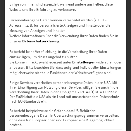
Einige von ihnen sind essenziell, während andere uns helfen, diese
30 x 20 cm
– Perfekt für Akzente in Fluren oder als Teil einer
Website und Ihre Erfahrung zu verbessern.
Bildergalerie.
Personenbezogene Daten können verarbeitet werden (z. B. IP-
45 x 30 cm
– Ideal für Arbeitszimmer oder dezente Highlights in
Adressen), z. B. für personalisierte Anzeigen und Inhalte oder die
Wohnräumen.
Messung von Anzeigen und Inhalten.
Weitere Informationen über die Verwendung Ihrer Daten finden Sie in
60 x 40 cm
– Geeignet für kleine Konferenzräume oder
unserer
Datenschutzerklärung
.
Wartezimmer.
Es besteht keine Verpflichtung, in die Verarbeitung Ihrer Daten
75 x 50 cm
– Optimal für Wohnzimmer oder Esszimmer.
einzuwilligen, um dieses Angebot zu nutzen.
Sie können Ihre Auswahl jederzeit unter
Einstellungen
widerrufen oder
90 x 60 cm
– Hervorragend für Arztpraxen in München oder
anpassen.
Bitte beachten Sie, dass aufgrund individueller Einstellungen
moderne Empfangsbereiche in der Region.
möglicherweise nicht alle Funktionen der Website verfügbar sind.
120 x 80 cm
– Perfekt für repräsentative Geschäftsräume oder
Einige Services verarbeiten personenbezogene Daten in den USA. Mit
offene Wohnbereiche.
Ihrer Einwilligung zur Nutzung dieser Services willigen Sie auch in die
Verarbeitung Ihrer Daten in den USA gemäß Art. 49 (1) lit. a GDPR ein.
150 x 100 cm
– Ideal für große Konferenzräume oder Loft-
Der EuGH stuft die USA als ein Land mit unzureichendem Datenschutz
nach EU-Standards ein.
Wohnungen.
Es besteht beispielsweise die Gefahr, dass US-Behörden
Sonderformate sind auf Anfrage möglich – nutze dazu einfach unser
personenbezogene Daten in Überwachungsprogrammen verarbeiten,
Kontaktformular
ohne dass für Europäerinnen und Europäer eine Klagemöglichkeit
besteht.