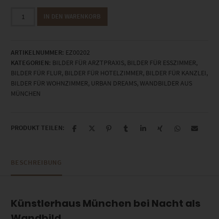
EZ00202
IN DEN WARENKORB
Künstlerhaus
München
Menge
ARTIKELNUMMER:
EZ00202
KATEGORIEN:
BILDER FÜR ARZTPRAXIS
,
BILDER FÜR ESSZIMMER
,
BILDER FÜR FLUR
,
BILDER FÜR HOTELZIMMER
,
BILDER FÜR KANZLEI
,
BILDER FÜR WOHNZIMMER
,
URBAN DREAMS
,
WANDBILDER AUS
MÜNCHEN
PRODUKT TEILEN:
BESCHREIBUNG
Künstlerhaus München bei Nacht als
Wandbild