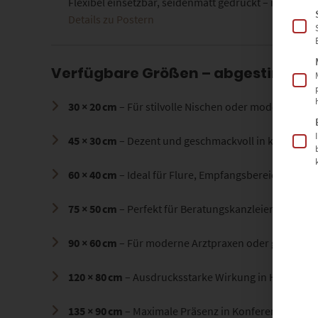
Flexibel einsetzbar, seidenmatt gedruckt – ideal fü
Details zu Postern
Verfügbare Größen – abgestimmt 
30 × 20 cm
– Für stilvolle Nischen oder moderne Sid
45 × 30 cm
– Dezent und geschmackvoll in kleinere
60 × 40 cm
– Ideal für Flure, Empfangsbereiche ode
75 × 50 cm
– Perfekt für Beratungskanzleien oder 
90 × 60 cm
– Für moderne Arztpraxen oder großzüg
120 × 80 cm
– Ausdrucksstarke Wirkung in Hotellou
135 × 90 cm
– Maximale Präsenz in Konferenzräume