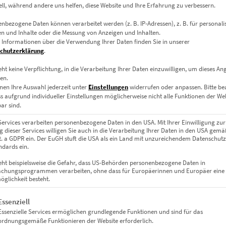
ell, während andere uns helfen, diese Website und Ihre Erfahrung zu verbessern.
ien, weiches Leuchten
nbezogene Daten können verarbeitet werden (z. B. IP-Adressen), z. B. für personalis
 Bank aus einer außergewöhnlichen Perspektive. Die Straße führt d
n und Inhalte oder die Messung von Anzeigen und Inhalten.
 Informationen über die Verwendung Ihrer Daten finden Sie in unserer
g inszeniert. Die moderne Architektur trifft auf zarte Baumkronen
chutzerklärung
.
fühl – ein eleganter Blickfang mit regionalem Bezug.
eht keine Verpflichtung, in die Verarbeitung Ihrer Daten einzuwilligen, um dieses An
en.
nen Ihre Auswahl jederzeit unter
Einstellungen
widerrufen oder anpassen.
Bitte b
 deinem Stil
ss aufgrund individueller Einstellungen möglicherweise nicht alle Funktionen der We
ar sind.
Services verarbeiten personenbezogene Daten in den USA. Mit Ihrer Einwilligung zur
rkung dank 4 mm Acrylglas – rückseitig auf Alu-Dibond für maximale 
 dieser Services willigen Sie auch in die Verarbeitung Ihrer Daten in den USA gemäß
lit. a GDPR ein. Der EuGH stuft die USA als ein Land mit unzureichendem Datenschut
dards ein.
eht beispielsweise die Gefahr, dass US-Behörden personenbezogene Daten in
chungsprogrammen verarbeiten, ohne dass für Europäerinnen und Europäer eine
rkt wohnlich und elegant zugleich.
glichkeit besteht.
gt eine Liste der Service-Gruppen, für die eine Einwilligung erteil
Essenziell
Essenzielle Services ermöglichen grundlegende Funktionen und sind für das
ordnungsgemäße Funktionieren der Website erforderlich.