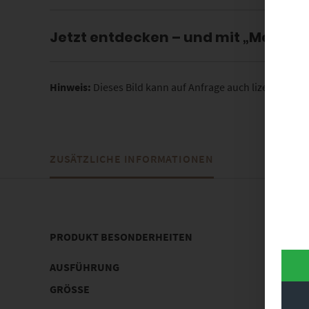
Jetzt entdecken – und mit „Mercede
Hinweis:
Dieses Bild kann auf Anfrage auch lizenziert w
ZUSÄTZLICHE INFORMATIONEN
PRODUKT BESONDERHEITEN
AUSFÜHRUNG
Poster, 
GRÖSSE
30 x 20 c