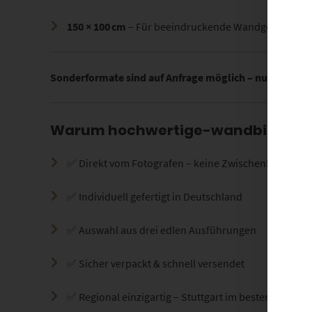
150 × 100 cm
– Für beeindruckende Wandgestaltung
Sonderformate sind auf Anfrage möglich – nutze dazu 
Warum hochwertige-wandbilder.d
✅ Direkt vom Fotografen – keine Zwischenhändler
✅ Individuell gefertigt in Deutschland
✅ Auswahl aus drei edlen Ausführungen
✅ Sicher verpackt & schnell versendet
✅ Regional einzigartig – Stuttgart im besten Licht