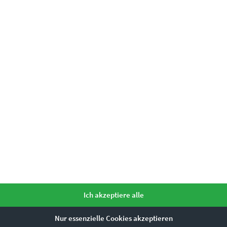
s Benz Bank at Sunset“ urbane Eleganz in
erden.
Kontaktformular
Ich akzeptiere alle
Leinwand auf Keilrahmen, Acrylglas
m, 45 x 30 cm, 60 x 40 cm, 75 x 50 cm, 90 x 60 cm, 120 x 80 cm, 135 x 
Nur essenzielle Cookies akzeptieren