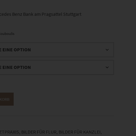
edes Benz Bank am Pragsattel Stuttgart
ouboulis
NKORB
RZTPRAXIS
,
BILDER FÜR FLUR
,
BILDER FÜR KANZLEI
,