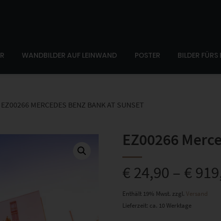
ER
WANDBILDER AUF LEINWAND
POSTER
BILDER FÜRS
EZ00266 MERCEDES BENZ BANK AT SUNSET
EZ00266 Merce
€
24,90
–
€
919
Enthält 19% Mwst.
zzgl.
Versand
Lieferzeit: ca. 10 Werktage