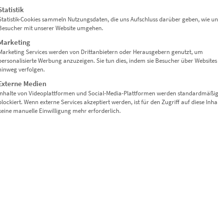
r private Räume oder gerahmte Präsentationen.
Statistik
Statistik-Cookies sammeln Nutzungsdaten, die uns Aufschluss darüber geben, wie un
Besucher mit unserer Website umgehen.
Marketing
auf deine Raumwirkung
Marketing Services werden von Drittanbietern oder Herausgebern genutzt, um
personalisierte Werbung anzuzeigen. Sie tun dies, indem sie Besucher über Websites
hinweg verfolgen.
eboards
Externe Medien
Inhalte von Videoplattformen und Social-Media-Plattformen werden standardmäßi
n Besprechungsräumen
blockiert. Wenn externe Services akzeptiert werden, ist für den Zugriff auf diese Inha
keine manuelle Einwilligung mehr erforderlich.
r Loungezonen
gehobene Büroräume
ige Wohnräume
nges oder Großraumbüros
n oder Empfangshallen