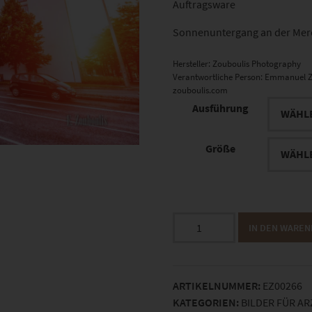
Auftragsware
Sonnenuntergang an der Merc
Hersteller:
Zouboulis Photography
Verantwortliche Person:
Emmanuel Z
zouboulis.com
Ausführung
Größe
EZ00266
IN DEN WARE
Mercedes
Benz
Bank
ARTIKELNUMMER:
EZ00266
at
KATEGORIEN:
BILDER FÜR A
Sunset