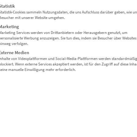
Statistik
Statistik-Cookies sammeln Nutzungsdaten, die uns Aufschluss darüber geben, wie un
ban. Für kreative Raumkonzepte mit wechselnder Gestaltung.
Besucher mit unserer Website umgehen.
Marketing
Marketing Services werden von Drittanbietern oder Herausgebern genutzt, um
personalisierte Werbung anzuzeigen. Sie tun dies, indem sie Besucher über Websites
hinweg verfolgen.
dein Format
Externe Medien
Inhalte von Videoplattformen und Social-Media-Plattformen werden standardmäßi
blockiert. Wenn externe Services akzeptiert werden, ist für den Zugriff auf diese Inha
keine manuelle Einwilligung mehr erforderlich.
luren oder kleinen Besprechungsräumen
it Weitblick
zimmer oder Hotelzimmer
ätze oder Designagenturen
tilvollem Fokus