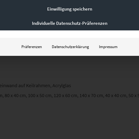
Kontaktformular
für eine individuelle Anfrage.
Einwilligung speichern
Individuelle Datenschutz-Präferenzen
Präferenzen
Datenschutzerklärung
Impressum
Leinwand auf Keilrahmen, Acrylglas
m, 80 x 40 cm, 100 x 50 cm, 120 x 60 cm, 140 x 70 cm, 40 x 40 cm, 50 x 