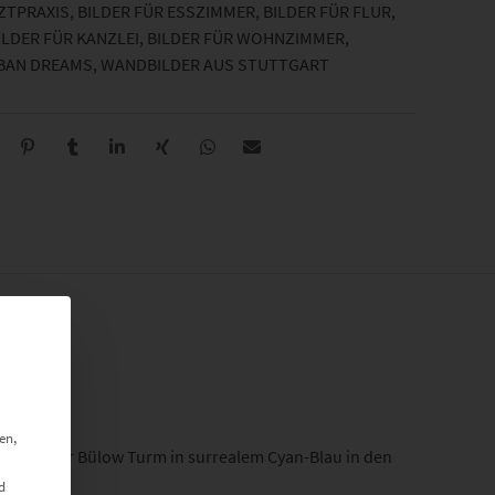
RZTPRAXIS
,
BILDER FÜR ESSZIMMER
,
BILDER FÜR FLUR
,
ILDER FÜR KANZLEI
,
BILDER FÜR WOHNZIMMER
,
BAN DREAMS
,
WANDBILDER AUS STUTTGART
ta
en,
während der Bülow Turm in surrealem Cyan-Blau in den
n.
d