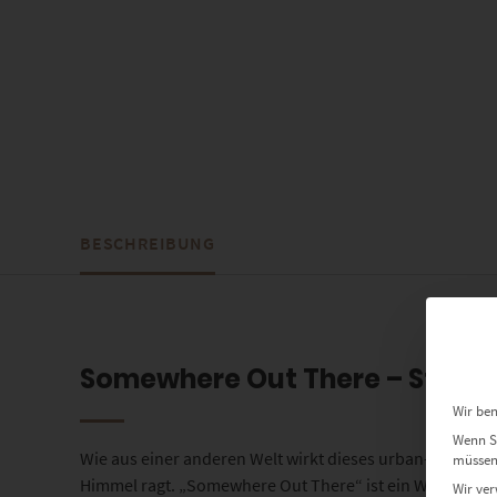
BESCHREIBUNG
Somewhere Out There – Stuttg
Wir ben
Wenn Si
Wie aus einer anderen Welt wirkt dieses urban-poetisch
müssen 
Himmel ragt. „Somewhere Out There“ ist ein Wandbild fü
Wir ver