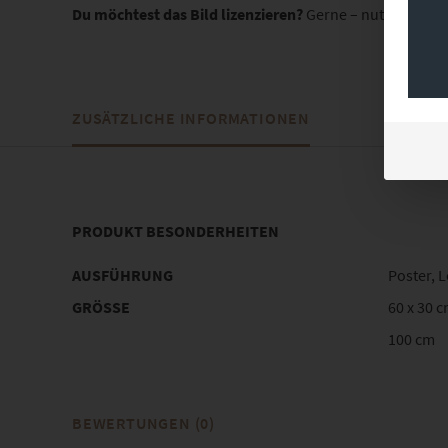
Du möchtest das Bild lizenzieren?
Gerne – nutze unser
ZUSÄTZLICHE INFORMATIONEN
PRODUKT BESONDERHEITEN
AUSFÜHRUNG
Poster, 
GRÖSSE
60 x 30 c
100 cm
BEWERTUNGEN (0)