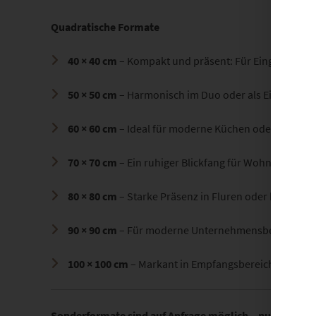
Quadratische Formate
40 × 40 cm
– Kompakt und präsent: Für Eingangsbere
50 × 50 cm
– Harmonisch im Duo oder als Einzelstüc
60 × 60 cm
– Ideal für moderne Küchen oder kleine
70 × 70 cm
– Ein ruhiger Blickfang für Wohnbereiche
80 × 80 cm
– Starke Präsenz in Fluren oder bei offe
90 × 90 cm
– Für moderne Unternehmensbereiche mi
100 × 100 cm
– Markant in Empfangsbereichen oder 
Sonderformate sind auf Anfrage möglich – nutze dazu 