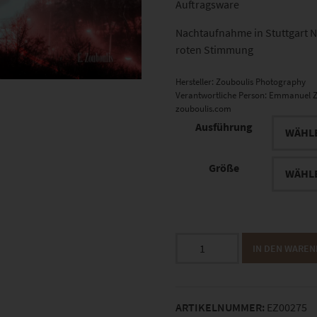
Auftragsware
Nachtaufnahme in Stuttgart No
roten Stimmung
Hersteller:
Zouboulis Photography
Verantwortliche Person:
Emmanuel Z
zouboulis.com
Ausführung
Größe
EZ00275
IN DEN WARE
Somewhere
Out
There
ARTIKELNUMMER:
EZ00275
Menge