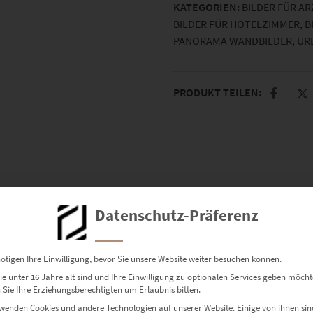
KATEGORIEN:
BILDER FÜR A
BILDER FÜR HOTELZIMMER
,
B
PANORAMA WANDBILDER
,
UR
PRODUKT TEILEN:
Datenschutz-Präferenz
arter Wintertraum in Cyan & Magen
ötigen Ihre Einwilligung, bevor Sie unsere Website weiter besuchen können.
e unter 16 Jahre alt sind und Ihre Einwilligung zu optionalen Services geben möcht
e Nachtbild: Die Lichter der Stadt glimmen unter Schneeflocken, 
Sie Ihre Erziehungsberechtigten um Erlaubnis bitten.
r alle, die Atmosphäre suchen – und urbane Stille erleben möchte
wenden Cookies und andere Technologien auf unserer Website. Einige von ihnen sin