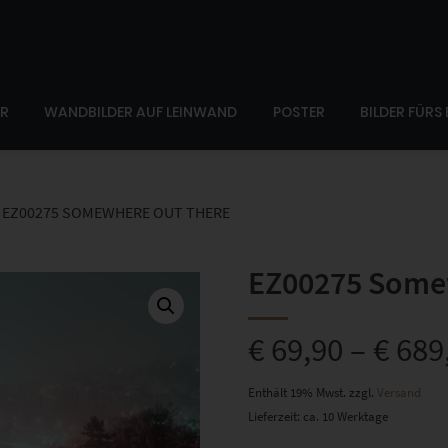
ER
WANDBILDER AUF LEINWAND
POSTER
BILDER FÜRS
EZ00275 SOMEWHERE OUT THERE
EZ00275 Some
€
69,90
–
€
689
Enthält 19% Mwst.
zzgl.
Versand
Lieferzeit: ca. 10 Werktage