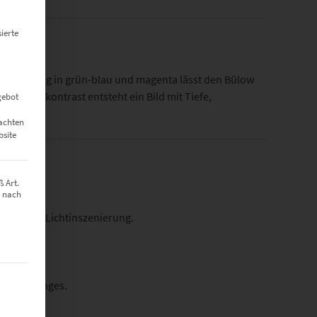
ierte
chtstimmung in grün-blau und magenta lässt den Bülow
en Farbkontrast entsteht ein Bild mit Tiefe,
gebot
eachten
bsite
 Art.
z nach
pruch und Lichtinszenierung.
t werden kann. Die erste Service-Gruppe ist essenziell und kann nich
rische Lounges.