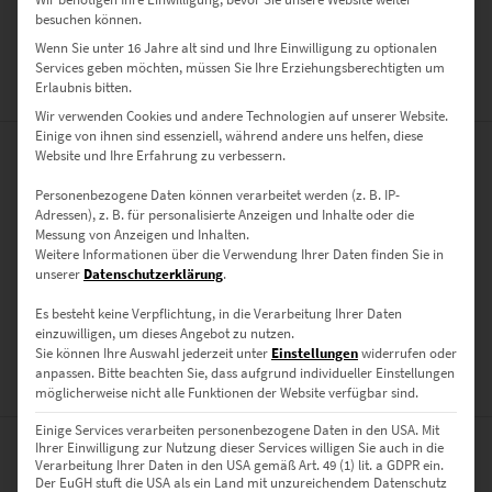
besuchen können.
Schwarzwald
Wenn Sie unter 16 Jahre alt sind und Ihre Einwilligung zu optionalen
Services geben möchten, müssen Sie Ihre Erziehungsberechtigten um
Erlaubnis bitten.
ZUSÄTZLICHE INFORMATIONEN
Wir verwenden Cookies und andere Technologien auf unserer Website.
Einige von ihnen sind essenziell, während andere uns helfen, diese
Website und Ihre Erfahrung zu verbessern.
PRODUKT BESONDERHEITEN
Personenbezogene Daten können verarbeitet werden (z. B. IP-
AUSFÜHRUNG
Adressen), z. B. für personalisierte Anzeigen und Inhalte oder die
Messung von Anzeigen und Inhalten.
Poster, Leinwand auf Keilrahmen, Acrylglas
Weitere Informationen über die Verwendung Ihrer Daten finden Sie in
unserer
Datenschutzerklärung
.
GRÖSSE
30 x 20 cm, 45 x 30 cm, 60 x 40 cm, 75 x 50 cm, 90 x 60 cm, 120 x 80
Es besteht keine Verpflichtung, in die Verarbeitung Ihrer Daten
einzuwilligen, um dieses Angebot zu nutzen.
cm, 135 x 90 cm, 150 x 100 cm
Sie können Ihre Auswahl jederzeit unter
Einstellungen
widerrufen oder
anpassen.
Bitte beachten Sie, dass aufgrund individueller Einstellungen
BEWERTUNGEN (0)
möglicherweise nicht alle Funktionen der Website verfügbar sind.
Einige Services verarbeiten personenbezogene Daten in den USA. Mit
Ihrer Einwilligung zur Nutzung dieser Services willigen Sie auch in die
Verarbeitung Ihrer Daten in den USA gemäß Art. 49 (1) lit. a GDPR ein.
Der EuGH stuft die USA als ein Land mit unzureichendem Datenschutz