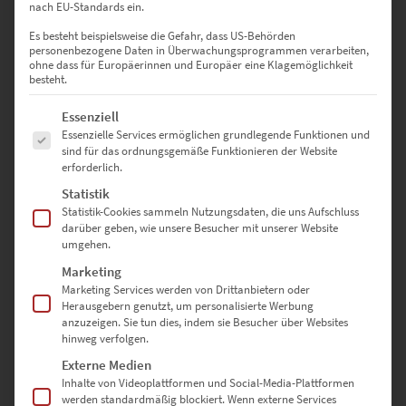
0
nach EU-Standards ein.
0
Bewertungen
Es besteht beispielsweise die Gefahr, dass US-Behörden
personenbezogene Daten in Überwachungsprogrammen verarbeiten,
ohne dass für Europäerinnen und Europäer eine Klagemöglichkeit
0
besteht.
0
Es folgt eine Liste der Service-Gruppen, für die eine Einwilligung erte
Essenziell
0
Essenzielle Services ermöglichen grundlegende Funktionen und
sind für das ordnungsgemäße Funktionieren der Website
0
erforderlich.
Statistik
0
Statistik-Cookies sammeln Nutzungsdaten, die uns Aufschluss
darüber geben, wie unsere Besucher mit unserer Website
umgehen.
Marketing
Bewertungen
Marketing Services werden von Drittanbietern oder
Herausgebern genutzt, um personalisierte Werbung
anzuzeigen. Sie tun dies, indem sie Besucher über Websites
Es gibt noch keine Bewertungen.
hinweg verfolgen.
Externe Medien
Inhalte von Videoplattformen und Social-Media-Plattformen
werden standardmäßig blockiert. Wenn externe Services
SCHREIBE DIE ERSTE BEWERTUNG FÜR „EZ00369 TALES OF THE