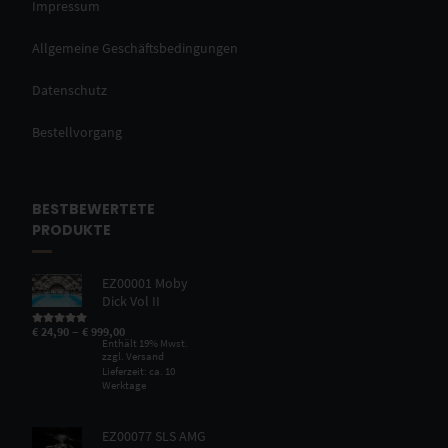
Impressum
Allgemeine Geschäftsbedingungen
Datenschutz
Bestellvorgang
BESTBEWERTETE
PRODUKTE
EZ00001 Moby
Dick Vol II
–
€
24,90
€
999,00
Bewertet mit
5.00
von 5
Enthält 19% Mwst.
zzgl.
Versand
Lieferzeit: ca. 10
Werktage
EZ00077 SLS AMG