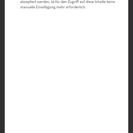
akzeptiert werden, ist für den Zugriff auf diese Inhalte keine
manuelle Einwilligung mehr erforderlich.
Deine E-Mail-Adresse wird nicht veröffentlicht.
Erforderliche Felder sind mit
*
markiert
DEINE BEWERTUNG
*