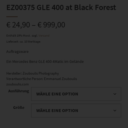
EZ00375 GLE 400 at Black Forest
€
24,90
–
€
999,00
Enthält 19% Mwst.
zzgl.
Versand
Lieferzeit: ca. 10 Werktage
Auftragsware
Ein Mercedes Benz GLE 400 4Matic im Gelände
Hersteller:
Zouboulis Photography
Verantwortliche Person:
Emmanuel Zouboulis
zouboulis.com
Ausführung
Größe