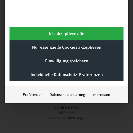
Ich akzeptiere alle
Nur essenzielle Cookies akzeptieren
Einwilligung speichern
EZ00147 Where the Streets have no
Individuelle Datenschutz-Präferenzen
Name
Präferenzen
Datenschutzerklärung
Impressum
€
24,90
–
€
999,00
Enthält 19% Mwst.
zzgl.
Versand
Lieferzeit: ca. 10 Werktage