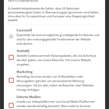
nach EU-Standards ein.
0
Es besteht beispielsweise die Gefahr, dass US-Behörden
personenbezogene Daten in Überwachungsprogrammen verarbeiten,
ohne dass für Europäerinnen und Europäer eine Klagemöglichkeit
0
besteht.
0
Es folgt eine Liste der Service-Gruppen, für die eine Einwilligung erte
Essenziell
0
Essenzielle Services ermöglichen grundlegende Funktionen und
sind für das ordnungsgemäße Funktionieren der Website
0
erforderlich.
Statistik
Statistik-Cookies sammeln Nutzungsdaten, die uns Aufschluss
darüber geben, wie unsere Besucher mit unserer Website
Bewertungen
umgehen.
Marketing
Marketing Services werden von Drittanbietern oder
Es gibt noch keine Bewertungen.
Herausgebern genutzt, um personalisierte Werbung
anzuzeigen. Sie tun dies, indem sie Besucher über Websites
hinweg verfolgen.
Externe Medien
SCHREIBE DIE ERSTE BEWERTUNG FÜR „EZ00375 GLE 400 AT
Inhalte von Videoplattformen und Social-Media-Plattformen
BLACK FOREST“
werden standardmäßig blockiert. Wenn externe Services