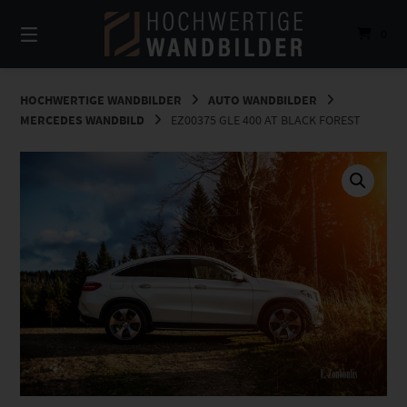
Springe
zum
0
Inhalt
HOCHWERTIGE WANDBILDER
AUTO WANDBILDER
MERCEDES WANDBILD
EZ00375 GLE 400 AT BLACK FOREST