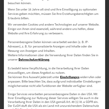
besuchen können.
Wenn Sie unter 16 Jahre alt sind und Ihre Einwilligung zu optionalen
ZUSÄTZLICHE INFORMATIONEN
Services geben möchten, müssen Sie Ihre Erziehungsberechtigten um
Erlaubnis bitten.
Wir verwenden Cookies und andere Technologien auf unserer Website.
PRODUKT BESONDERHEITEN
Einige von ihnen sind essenziell, während andere uns helfen, diese
Website und Ihre Erfahrung zu verbessern.
AUSFÜHRUNG
Personenbezogene Daten können verarbeitet werden (z. B. IP-
Poster, Leinwand auf Keilrahmen, Acrylglas
Adressen), z. B. für personalisierte Anzeigen und Inhalte oder die
Messung von Anzeigen und Inhalten.
GRÖSSE
Weitere Informationen über die Verwendung Ihrer Daten finden Sie in
30 x 20 cm, 45 x 30 cm, 60 x 40 cm, 75 x 50 cm, 90 x 60 cm, 120 x 80
unserer
Datenschutzerklärung
.
cm, 135 x 90 cm, 150 x 100 cm
Es besteht keine Verpflichtung, in die Verarbeitung Ihrer Daten
einzuwilligen, um dieses Angebot zu nutzen.
BEWERTUNGEN (0)
Sie können Ihre Auswahl jederzeit unter
Einstellungen
widerrufen oder
anpassen.
Bitte beachten Sie, dass aufgrund individueller Einstellungen
möglicherweise nicht alle Funktionen der Website verfügbar sind.
0
Einige Services verarbeiten personenbezogene Daten in den USA. Mit
Ihrer Einwilligung zur Nutzung dieser Services willigen Sie auch in die
Verarbeitung Ihrer Daten in den USA gemäß Art. 49 (1) lit. a GDPR ein.
0
Bewertungen
Der EuGH stuft die USA als ein Land mit unzureichendem Datenschutz