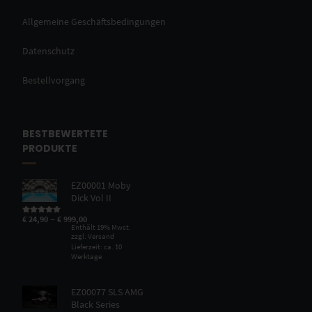
Allgemeine Geschäftsbedingungen
Datenschutz
Bestellvorgang
BESTBEWERTETE
PRODUKTE
EZ00001 Moby
Dick Vol II
–
€
24,90
€
999,00
Bewertet mit
5.00
von 5
Enthält 19% Mwst.
zzgl.
Versand
Lieferzeit: ca. 10
Werktage
EZ00077 SLS AMG
Black Series