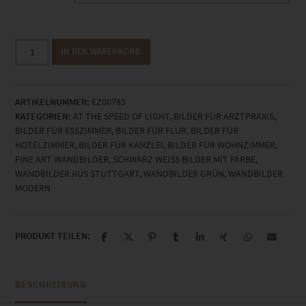
EZ00783
IN DEN WARENKORB
Creek
of
Fire
ARTIKELNUMMER:
EZ00783
Menge
KATEGORIEN:
AT THE SPEED OF LIGHT
,
BILDER FÜR ARZTPRAXIS
,
BILDER FÜR ESSZIMMER
,
BILDER FÜR FLUR
,
BILDER FÜR
HOTELZIMMER
,
BILDER FÜR KANZLEI
,
BILDER FÜR WOHNZIMMER
,
FINE ART WANDBILDER
,
SCHWARZ WEISS BILDER MIT FARBE
,
WANDBILDER AUS STUTTGART
,
WANDBILDER GRÜN
,
WANDBILDER
MODERN
PRODUKT TEILEN:
BESCHREIBUNG