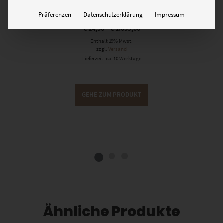
Präferenzen
Datenschutzerklärung
Impressum
€
24,90
–
€
1.099,00
Enthält 19% Mwst.
zzgl.
Versand
Lieferzeit: ca. 10 Werktage
GEHE ZUM PRODUKT
Ähnliche Produkte