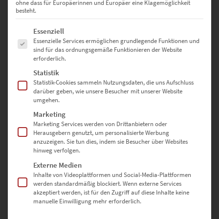
ohne dass für Europäerinnen und Europäer eine Klagemöglichkeit
Wartebereiche
besteht.
150 × 100 cm – Museale Größe für Lobbys oder Showrooms mit
Es folgt eine Liste der Service-Gruppen, für die eine Einwilligung erte
Essenziell
Designanspruch
Essenzielle Services ermöglichen grundlegende Funktionen und
sind für das ordnungsgemäße Funktionieren der Website
erforderlich.
Sonderformate sind auf Anfrage möglich – nutze dazu einfach
unser
Kontaktformular
Statistik
Statistik-Cookies sammeln Nutzungsdaten, die uns Aufschluss
darüber geben, wie unsere Besucher mit unserer Website
umgehen.
Warum hochwertige-wandbilder.de?
Marketing
Marketing Services werden von Drittanbietern oder
✅ Direkt vom Fotografen – keine Zwischenhändler
Herausgebern genutzt, um personalisierte Werbung
✅ Individuell gefertigt in Deutschland
anzuzeigen. Sie tun dies, indem sie Besucher über Websites
✅ Auswahl aus drei edlen Ausführungen
hinweg verfolgen.
✅ Sicher verpackt & schnell versendet
Externe Medien
✅ Für Kanzlei, Praxis oder dein stilvolles Zuhause
Inhalte von Videoplattformen und Social-Media-Plattformen
werden standardmäßig blockiert. Wenn externe Services
akzeptiert werden, ist für den Zugriff auf diese Inhalte keine
Jetzt entdecken – und mit „Creek of
manuelle Einwilligung mehr erforderlich.
Fire“ urbanen Puls & Lichtdynamik in