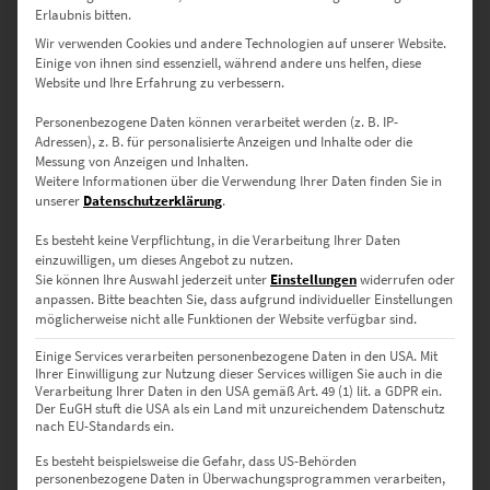
Erlaubnis bitten.
Wir verwenden Cookies und andere Technologien auf unserer Website.
Erhältliche Größen – mit Mehrwert für
Einige von ihnen sind essenziell, während andere uns helfen, diese
Website und Ihre Erfahrung zu verbessern.
jeden Einsatzbereich
Personenbezogene Daten können verarbeitet werden (z. B. IP-
30 × 20 cm – Als Geschenkidee oder Akzent im modernen
Adressen), z. B. für personalisierte Anzeigen und Inhalte oder die
Messung von Anzeigen und Inhalten.
Homeoffice
Weitere Informationen über die Verwendung Ihrer Daten finden Sie in
unserer
Datenschutzerklärung
.
45 × 30 cm – Für Praxisflure oder kleine Empfangsbereiche
Es besteht keine Verpflichtung, in die Verarbeitung Ihrer Daten
60 × 40 cm – Ideal für Teamsitzungs- oder Kreativräume
einzuwilligen, um dieses Angebot zu nutzen.
Sie können Ihre Auswahl jederzeit unter
Einstellungen
widerrufen oder
anpassen.
Bitte beachten Sie, dass aufgrund individueller Einstellungen
75 × 50 cm – Wirkt kraftvoll in Besprechungszimmern oder
möglicherweise nicht alle Funktionen der Website verfügbar sind.
Startups
Einige Services verarbeiten personenbezogene Daten in den USA. Mit
90 × 60 cm – Macht Eindruck in Studios oder modernen
Ihrer Einwilligung zur Nutzung dieser Services willigen Sie auch in die
Verarbeitung Ihrer Daten in den USA gemäß Art. 49 (1) lit. a GDPR ein.
Wohnungen
Der EuGH stuft die USA als ein Land mit unzureichendem Datenschutz
nach EU-Standards ein.
120 × 80 cm – Als markanter Blickfang für Hotels oder Kanzleien
Es besteht beispielsweise die Gefahr, dass US-Behörden
personenbezogene Daten in Überwachungsprogrammen verarbeiten,
135 × 90 cm – Wandfüllende Kunst für Coworking-Spaces oder