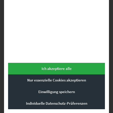
Das könnte dir auch
gefallen …
Dieses Produkt weist mehrere Varianten auf. Die Optionen können auf der Produktseite gewählt werden
Ich akzeptiere alle
Nur essenzielle Cookies akzeptieren
Einwilligung speichern
Individuelle Datenschutz-Präferenzen
EZ00778 Wilhelm Geiger Platz