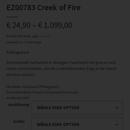
EZ00783 Creek of Fire
€
24,90
–
€
1.099,00
Enthält 19% Mwst.
zzgl.
Versand
Lieferzeit: ca. 10 Werktage
Auftragsware
Schwarzweiß-Aufnahme in Stuttgart-Feuerbach mit grünen und
roten Lichtschweifen, die die vorbeifahrenden Züge in der Nacht
sichtbar machen
Hersteller:
Zouboulis Photography
Verantwortliche Person:
Emmanuel Zouboulis
zouboulis.com
Ausführung
Größe