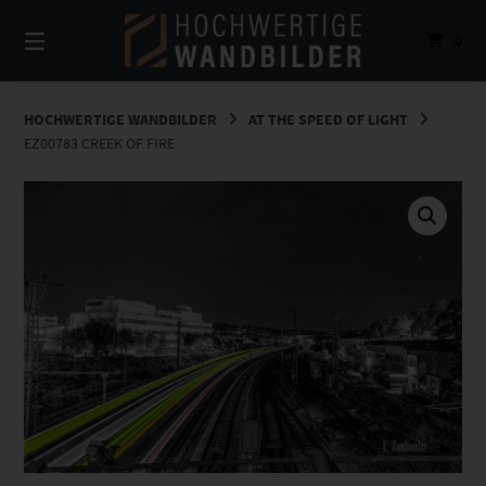
Springe
zum
0
Inhalt
HOCHWERTIGE WANDBILDER
AT THE SPEED OF LIGHT
EZ00783 CREEK OF FIRE