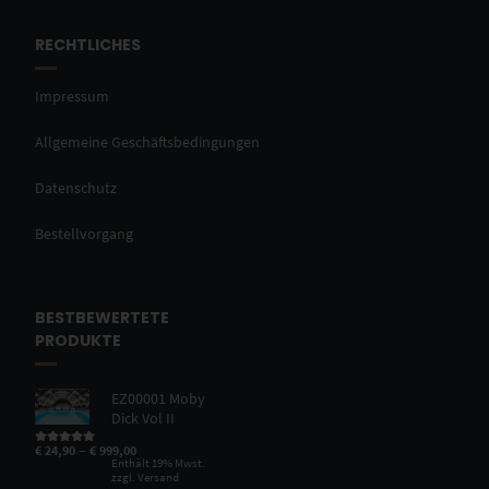
RECHTLICHES
Impressum
Allgemeine Geschäftsbedingungen
Datenschutz
Bestellvorgang
BESTBEWERTETE
PRODUKTE
EZ00001 Moby
Dick Vol II
–
€
24,90
€
999,00
Bewertet mit
5.00
von 5
Enthält 19% Mwst.
zzgl.
Versand