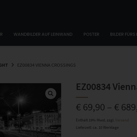
ER
WANDBILDER AUF LEINWAND
POSTER
BILDER FÜRS
IGHT
EZ00834 VIENNA CROSSINGS
EZ00834 Vienn
€
69,90
–
€
689
Enthält 19% Mwst.
zzgl.
Versand
Lieferzeit: ca. 10 Werktage