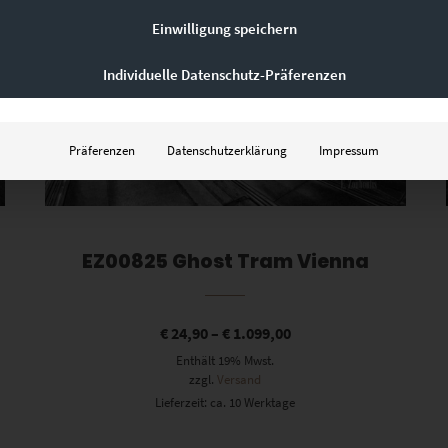
Einwilligung speichern
Individuelle Datenschutz-Präferenzen
Präferenzen
Datenschutzerklärung
Impressum
EZ00825 Ghost Tram Vienna
€
24,90
–
€
1.099,00
Enthält 19% Mwst.
zzgl.
Versand
Lieferzeit: ca. 10 Werktage