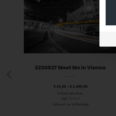
k
EZ00827 Meet Me in Vienna
€
24,90
–
€
1.099,00
Enthält 19% Mwst.
zzgl.
Versand
Lieferzeit: ca. 10 Werktage