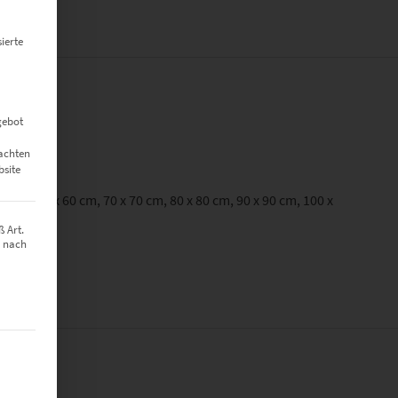
ierte
gebot
eachten
bsite
50 cm, 60 x 60 cm, 70 x 70 cm, 80 x 80 cm, 90 x 90 cm, 100 x
 Art.
z nach
t werden kann. Die erste Service-Gruppe ist essenziell und kann nich