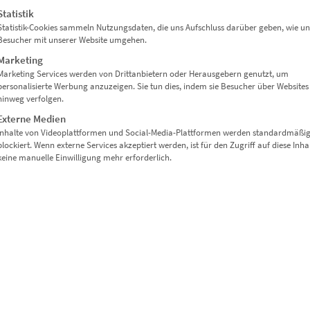
Statistik
Statistik-Cookies sammeln Nutzungsdaten, die uns Aufschluss darüber geben, wie un
Besucher mit unserer Website umgehen.
Marketing
Marketing Services werden von Drittanbietern oder Herausgebern genutzt, um
personalisierte Werbung anzuzeigen. Sie tun dies, indem sie Besucher über Websites
hinweg verfolgen.
Externe Medien
Inhalte von Videoplattformen und Social-Media-Plattformen werden standardmäßi
blockiert. Wenn externe Services akzeptiert werden, ist für den Zugriff auf diese Inha
keine manuelle Einwilligung mehr erforderlich.
ENNA CROSSINGS“