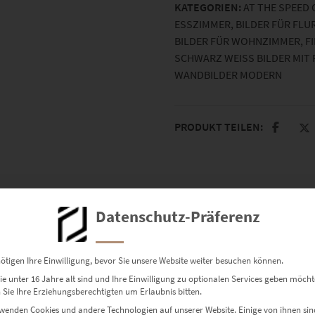
KATEGORIEN:
AT THE SPEED 
ESSZIMMER
,
BILDER FÜR FLU
BILDER FÜR WOHNZIMMER
,
F
SCHWARZ WEISS BILDER MIT F
WANDBILDER MODERN
PRODUKT TEILEN:
Datenschutz-Präferenz
ötigen Ihre Einwilligung, bevor Sie unsere Website weiter besuchen können.
e unter 16 Jahre alt sind und Ihre Einwilligung zu optionalen Services geben möcht
Sie Ihre Erziehungsberechtigten um Erlaubnis bitten.
wenden Cookies und andere Technologien auf unserer Website. Einige von ihnen sin