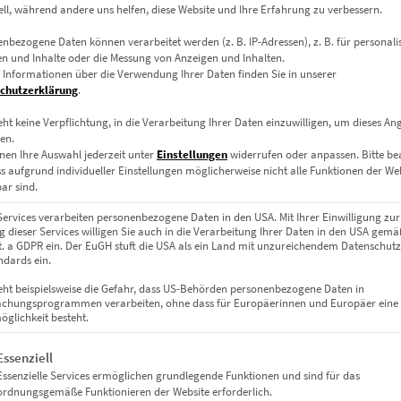
ell, während andere uns helfen, diese Website und Ihre Erfahrung zu verbessern.
nbezogene Daten können verarbeitet werden (z. B. IP-Adressen), z. B. für personalis
n und Inhalte oder die Messung von Anzeigen und Inhalten.
 Informationen über die Verwendung Ihrer Daten finden Sie in unserer
chutzerklärung
.
eht keine Verpflichtung, in die Verarbeitung Ihrer Daten einzuwilligen, um dieses An
en.
nen Ihre Auswahl jederzeit unter
Einstellungen
widerrufen oder anpassen.
Bitte b
ss aufgrund individueller Einstellungen möglicherweise nicht alle Funktionen der We
Leinwand auf Keilrahmen, Acrylglas
ar sind.
m, 80 x 40 cm, 100 x 50 cm, 120 x 60 cm, 140 x 70 cm, 40 x 40 cm, 50 x 
Services verarbeiten personenbezogene Daten in den USA. Mit Ihrer Einwilligung zur
 dieser Services willigen Sie auch in die Verarbeitung Ihrer Daten in den USA gemäß
lit. a GDPR ein. Der EuGH stuft die USA als ein Land mit unzureichendem Datenschut
dards ein.
eht beispielsweise die Gefahr, dass US-Behörden personenbezogene Daten in
chungsprogrammen verarbeiten, ohne dass für Europäerinnen und Europäer eine
glichkeit besteht.
gt eine Liste der Service-Gruppen, für die eine Einwilligung erteil
Essenziell
Essenzielle Services ermöglichen grundlegende Funktionen und sind für das
ordnungsgemäße Funktionieren der Website erforderlich.