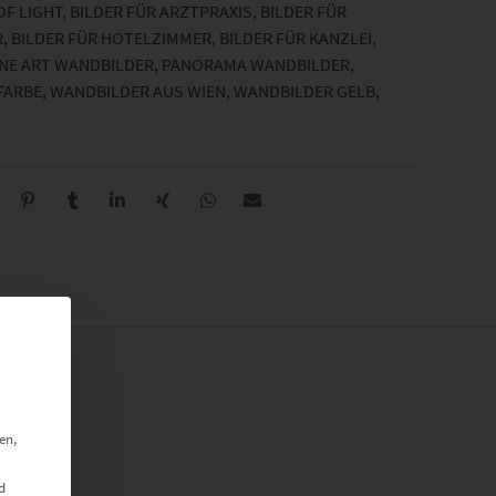
OF LIGHT
,
BILDER FÜR ARZTPRAXIS
,
BILDER FÜR
R
,
BILDER FÜR HOTELZIMMER
,
BILDER FÜR KANZLEI
,
INE ART WANDBILDER
,
PANORAMA WANDBILDER
,
ARBE
,
WANDBILDER AUS WIEN
,
WANDBILDER GELB
,
en,
d