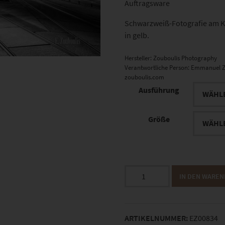
Auftragsware
Schwarzweiß-Fotografie am K
in gelb.
Hersteller:
Zouboulis Photography
Verantwortliche Person:
Emmanuel Z
zouboulis.com
Ausführung
Größe
EZ00834
IN DEN WARE
Vienna
Crossings
Menge
ARTIKELNUMMER:
EZ00834