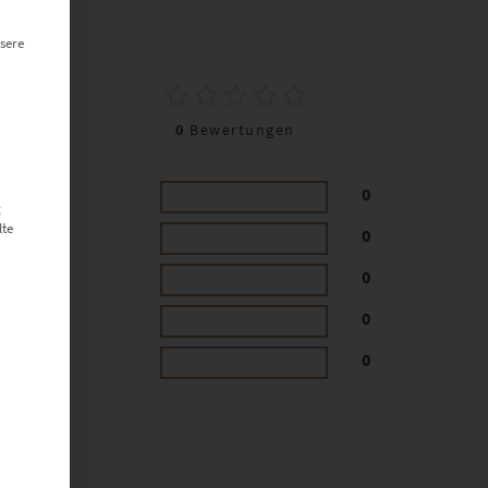
sere
0
0
Bewertungen
0
g
lte
0
0
0
0