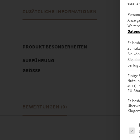
essenzi
ZUSÄTZLICHE INFORMATIONEN
Persone
Anzeige
Weitere
Datens
Es best
PRODUKT BESONDERHEITEN
zu nutz
Sie kön
Sie, da
AUSFÜHRUNG
Poster, 
verfügb
GRÖSSE
60 x 30 c
Einige 
100 cm
Nutzung
49 (1) 
EU-Stan
Es best
Überwa
BEWERTUNGEN (0)
Klagemö
Es fol