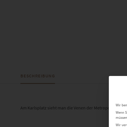
BESCHREIBUNG
Wir ben
Am Karlsplatz sieht man die Venen der Metropole Wien
Wenn Si
müssen 
Wir ver