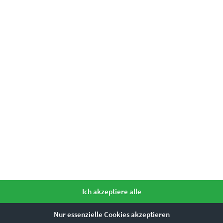
mme ihr zu.
*
as könnte dir auch gefallen
Ich akzeptiere alle
Dieses Produkt weist mehrere Varianten auf. Die Optionen können auf der Produktseite gewählt werden
Nur essenzielle Cookies akzeptieren