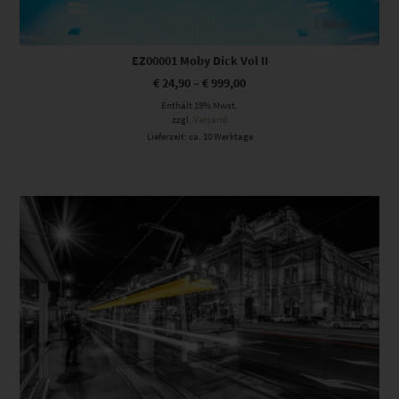
EZ00001 Moby Dick Vol II
€
24,90
–
€
999,00
Enthält 19% Mwst.
zzgl.
Versand
Lieferzeit: ca. 10 Werktage
Dieses Produkt weist mehrere Varianten auf. Die Optionen können auf der Produktseite gewählt werden