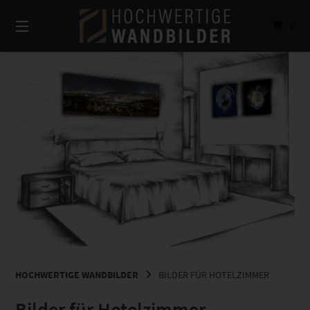
Springe
zum
0
Inhalt
HOCHWERTIGE WANDBILDER
BILDER FÜR HOTELZIMMER
Bilder für Hotelzimmer