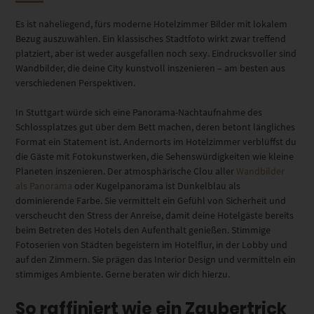
Es ist naheliegend, fürs moderne Hotelzimmer Bilder mit lokalem
Bezug auszuwählen. Ein klassisches Stadtfoto wirkt zwar treffend
platziert, aber ist weder ausgefallen noch sexy. Eindrucksvoller sind
Wandbilder, die deine City kunstvoll inszenieren – am besten aus
verschiedenen Perspektiven.
In Stuttgart würde sich eine Panorama-Nachtaufnahme des
Schlossplatzes gut über dem Bett machen, deren betont längliches
Format ein Statement ist. Andernorts im Hotelzimmer verblüffst du
die Gäste mit Fotokunstwerken, die Sehenswürdigkeiten wie kleine
Planeten inszenieren. Der atmosphärische Clou aller
Wandbilder
als Panorama
oder Kugelpanorama ist Dunkelblau als
dominierende Farbe. Sie vermittelt ein Gefühl von Sicherheit und
verscheucht den Stress der Anreise, damit deine Hotelgäste bereits
beim Betreten des Hotels den Aufenthalt genießen. Stimmige
Fotoserien von Städten begeistern im Hotelflur, in der Lobby und
auf den Zimmern. Sie prägen das Interior Design und vermitteln ein
stimmiges Ambiente. Gerne beraten wir dich hierzu.
So raffiniert wie ein Zaubertrick