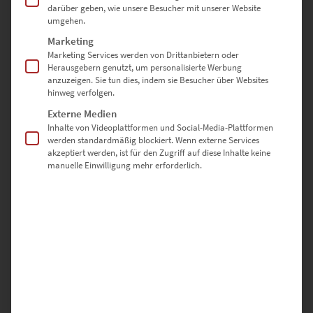
€
24,90
–
€
999,00
darüber geben, wie unsere Besucher mit unserer Website
umgehen.
Enthält 19% Mwst.
zzgl.
Versand
Marketing
Lieferzeit: ca. 10 Werktage
Marketing Services werden von Drittanbietern oder
Herausgebern genutzt, um personalisierte Werbung
anzuzeigen. Sie tun dies, indem sie Besucher über Websites
hinweg verfolgen.
Dieses Produkt weist mehrere Varianten auf. Die Optionen können auf der Produktseite gewählt werden
Externe Medien
Inhalte von Videoplattformen und Social-Media-Plattformen
werden standardmäßig blockiert. Wenn externe Services
akzeptiert werden, ist für den Zugriff auf diese Inhalte keine
manuelle Einwilligung mehr erforderlich.
EZ00993 Main Tower Frankfurt Vol II
€
24,90
–
€
999,00