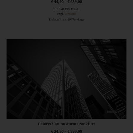
€
44,90
–
€
689,00
Enthält 19% Mwst.
zzgl.
Versand
Lieferzeit: ca. 10 Werktage
Dieses Produkt weist mehrere Varianten auf. Die Optionen können auf der Produktseite gewählt werden
EZ00997 Taunusturm Frankfurt
€
24,90
–
€
999,00