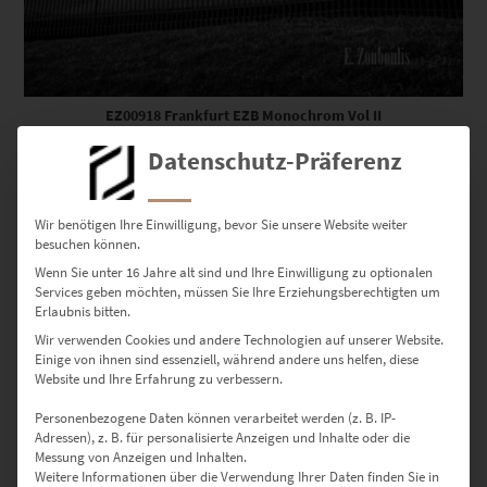
EZ00918 Frankfurt EZB Monochrom Vol II
€
24,90
–
€
999,00
Datenschutz-Präferenz
Enthält 19% Mwst.
zzgl.
Versand
Lieferzeit: ca. 10 Werktage
Wir benötigen Ihre Einwilligung, bevor Sie unsere Website weiter
besuchen können.
Wenn Sie unter 16 Jahre alt sind und Ihre Einwilligung zu optionalen
Dieses Produkt weist mehrere Varianten auf. Die Optionen können auf der Produktseite gewählt werden
Services geben möchten, müssen Sie Ihre Erziehungsberechtigten um
Erlaubnis bitten.
Wir verwenden Cookies und andere Technologien auf unserer Website.
Einige von ihnen sind essenziell, während andere uns helfen, diese
Website und Ihre Erfahrung zu verbessern.
Personenbezogene Daten können verarbeitet werden (z. B. IP-
Adressen), z. B. für personalisierte Anzeigen und Inhalte oder die
Messung von Anzeigen und Inhalten.
Weitere Informationen über die Verwendung Ihrer Daten finden Sie in