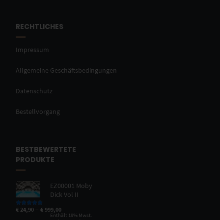
RECHTLICHES
Impressum
Allgemeine Geschäftsbedingungen
Datenschutz
Bestellvorgang
BESTBEWERTETE
PRODUKTE
EZ00001 Moby
Dick Vol II
–
€
24,90
€
999,00
Bewertet mit
5.00
von 5
Enthält 19% Mwst.