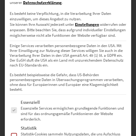
unserer
Datenschutzerklärung
.
Es besteht keine Verpflichtung, in die Verarbeitung Ihrer Daten
einzuwilligen, um dieses Angebot zu nutzen.
Sie können Ihre Auswahl jederzeit unter
Einstellungen
widerrufen oder
anpassen.
Bitte beachten Sie, dass aufgrund individueller Einstellungen
möglicherweise nicht alle Funktionen der Website verfügbar sind.
Einige Services verarbeiten personenbezogene Daten in den USA. Mit
Ihrer Einwilligung zur Nutzung dieser Services willigen Sie auch in die
Verarbeitung Ihrer Daten in den USA gemäß Art. 49 (1) lit. a GDPR ein.
Der EuGH stuft die USA als ein Land mit unzureichendem Datenschutz
nach EU-Standards ein.
Es besteht beispielsweise die Gefahr, dass US-Behörden
personenbezogene Daten in Überwachungsprogrammen verarbeiten,
ohne dass für Europäerinnen und Europäer eine Klagemöglichkeit
besteht.
Es folgt eine Liste der Service-Gruppen, für die eine Einwilligung erte
Essenziell
Essenzielle Services ermöglichen grundlegende Funktionen und
sind für das ordnungsgemäße Funktionieren der Website
erforderlich.
Statistik
EZ01007 Frankfurt 4×4
Statistik-Cookies sammeln Nutzungsdaten, die uns Aufschluss