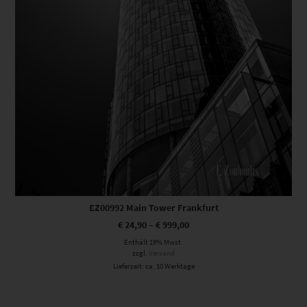
EZ00992 Main Tower Frankfurt
€
24,90
–
€
999,00
Enthält 19% Mwst.
zzgl.
Versand
Lieferzeit: ca. 10 Werktage