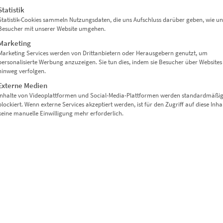
Statistik
 bis imposant
Statistik-Cookies sammeln Nutzungsdaten, die uns Aufschluss darüber geben, wie un
Besucher mit unserer Website umgehen.
eriewände
Marketing
reich
Marketing Services werden von Drittanbietern oder Herausgebern genutzt, um
personalisierte Werbung anzuzeigen. Sie tun dies, indem sie Besucher über Websites
hinweg verfolgen.
ein starker Akzent
Externe Medien
Inhalte von Videoplattformen und Social-Media-Plattformen werden standardmäßi
s
blockiert. Wenn externe Services akzeptiert werden, ist für den Zugriff auf diese Inha
keine manuelle Einwilligung mehr erforderlich.
s oder Konferenzräume
le Formate – sprich uns einfach über das
Kontaktformular
an.
ndbilder.de
 und Größen