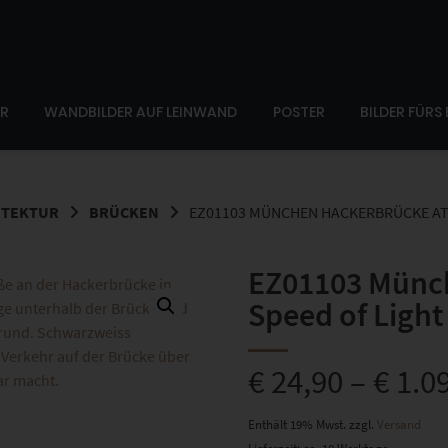
ER
WANDBILDER AUF LEINWAND
POSTER
BILDER FÜRS
ITEKTUR
BRÜCKEN
EZ01103 MÜNCHEN HACKERBRÜCKE AT T
EZ01103 Münch
Speed of Light 
€
24,90
–
€
1.0
Enthält 19% Mwst.
zzgl.
Versand