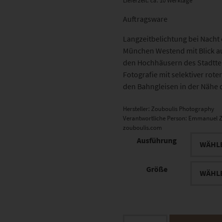
Lieferzeit: ca. 10 Werktage
Auftragsware
Langzeitbelichtung bei Nacht
München Westend mit Blick au
den Hochhäusern des Stadttei
Fotografie mit selektiver rote
den Bahngleisen in der Nähe 
Hersteller:
Zouboulis Photography
Verantwortliche Person:
Emmanuel Z
zouboulis.com
Ausführung
Größe
EZ01103