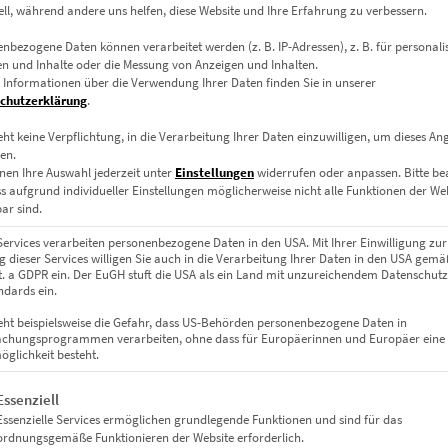
ell, während andere uns helfen, diese Website und Ihre Erfahrung zu verbessern.
 Speed of Light Vol II
nbezogene Daten können verarbeitet werden (z. B. IP-Adressen), z. B. für personalis
n und Inhalte oder die Messung von Anzeigen und Inhalten.
e Hackerbrücke neu gesehen
 Informationen über die Verwendung Ihrer Daten finden Sie in unserer
chutzerklärung
.
ünchen bei Nacht. Die Kamera blickt entlang der Grasserstraße au
eht keine Verpflichtung, in die Verarbeitung Ihrer Daten einzuwilligen, um dieses An
ntergrund. Die selektive Farbgebung hebt die roten und gelben Li
en.
 fängt die Dynamik des Bahnverkehrs und die Struktur der Brücke
nen Ihre Auswahl jederzeit unter
Einstellungen
widerrufen oder anpassen.
Bitte b
ss aufgrund individueller Einstellungen möglicherweise nicht alle Funktionen der We
ar sind.
cke verleihen der Komposition eine spannungsreiche Tiefe – ideal 
Services verarbeiten personenbezogene Daten in den USA. Mit Ihrer Einwilligung zur
 dieser Services willigen Sie auch in die Verarbeitung Ihrer Daten in den USA gemäß
lit. a GDPR ein. Der EuGH stuft die USA als ein Land mit unzureichendem Datenschut
dards ein.
 nach deinem Stil
eht beispielsweise die Gefahr, dass US-Behörden personenbezogene Daten in
chungsprogrammen verarbeiten, ohne dass für Europäerinnen und Europäer eine
glichkeit besteht.
m Acrylglas, rückseitig mit Alu-Dibond verstärkt. Sorgt für Tiefe u
nd, auf stabilen Holzkeilrahmen gespannt. Natürlicher Look mit str
gt eine Liste der Service-Gruppen, für die eine Einwilligung erteil
Essenziell
ibel einsetzbar, ideal für individuelle Rahmungen.
Essenzielle Services ermöglichen grundlegende Funktionen und sind für das
ordnungsgemäße Funktionieren der Website erforderlich.