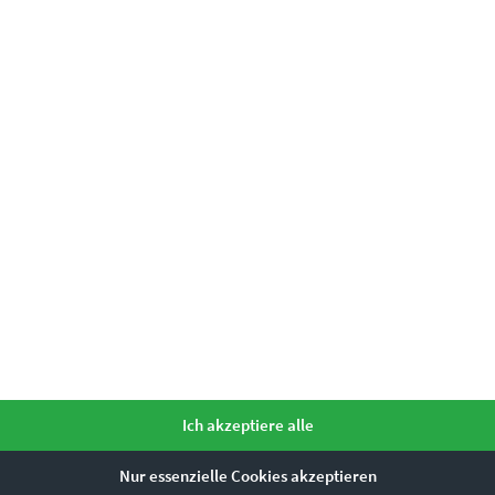
Leinwand auf Keilrahmen, Acrylglas
m, 45 x 30 cm, 60 x 40 cm, 75 x 50 cm, 90 x 60 cm, 120 x 80 cm, 135 x 
Ich akzeptiere alle
Nur essenzielle Cookies akzeptieren