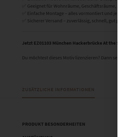
✅ Geeignet für Wohnräume, Geschäftsräume, Praxis- un
✅ Einfache Montage – alles vormontiert und je nach A
✅ Sicherer Versand – zuverlässig, schnell, gut geschützt
Jetzt EZ01103 München Hackerbrücke At the Speed of L
Du möchtest dieses Motiv lizenzieren? Dann sende uns 
ZUSÄTZLICHE INFORMATIONEN
PRODUKT BESONDERHEITEN