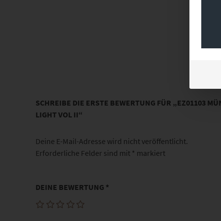
SCHREIBE DIE ERSTE BEWERTUNG FÜR „EZ01103 MÜ
LIGHT VOL II“
Deine E-Mail-Adresse wird nicht veröffentlicht.
Erforderliche Felder sind mit
*
markiert
DEINE BEWERTUNG
*