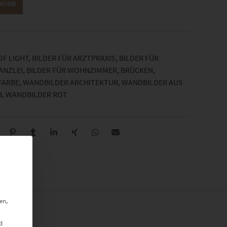
NKORB
OF LIGHT
,
BILDER FÜR ARZTPRAXIS
,
BILDER FÜR
ANZLEI
,
BILDER FÜR WOHNZIMMER
,
BRÜCKEN
,
ARBE
,
WANDBILDER ARCHITEKTUR
,
WANDBILDER AUS
B
,
WANDBILDER ROT
en,
d