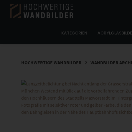
Springe
zum
Inhalt
KATEGORIEN
ACRYLGLASBILD
HOCHWERTIGE WANDBILDER
WANDBILDER ARCH