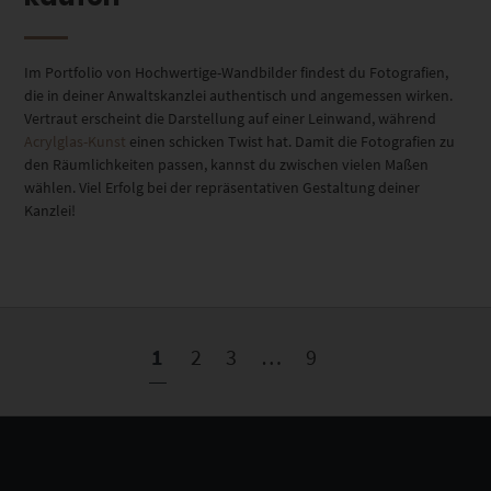
Im Portfolio von Hochwertige-Wandbilder findest du Fotografien,
die in deiner Anwaltskanzlei authentisch und angemessen wirken.
Vertraut erscheint die Darstellung auf einer Leinwand, während
Acrylglas-Kunst
einen schicken Twist hat. Damit die Fotografien zu
den Räumlichkeiten passen, kannst du zwischen vielen Maßen
wählen. Viel Erfolg bei der repräsentativen Gestaltung deiner
Kanzlei!
1
2
3
…
9