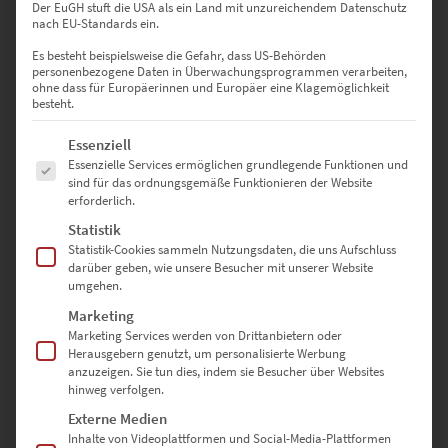
Der EuGH stuft die USA als ein Land mit unzureichendem Datenschutz
nach EU-Standards ein.
Es besteht beispielsweise die Gefahr, dass US-Behörden
personenbezogene Daten in Überwachungsprogrammen verarbeiten,
ohne dass für Europäerinnen und Europäer eine Klagemöglichkeit
besteht.
EZ00996 Frankfurt ICE
Es folgt eine Liste der Service-Gruppen, für die eine Einwilligung erte
Essenziell
€
24,90
–
€
1.099,00
Essenzielle Services ermöglichen grundlegende Funktionen und
sind für das ordnungsgemäße Funktionieren der Website
Enthält 19% Mwst.
erforderlich.
zzgl.
Versand
Lieferzeit: ca. 10 Werktage
Statistik
Statistik-Cookies sammeln Nutzungsdaten, die uns Aufschluss
darüber geben, wie unsere Besucher mit unserer Website
umgehen.
Marketing
Marketing Services werden von Drittanbietern oder
Herausgebern genutzt, um personalisierte Werbung
anzuzeigen. Sie tun dies, indem sie Besucher über Websites
hinweg verfolgen.
Externe Medien
Inhalte von Videoplattformen und Social-Media-Plattformen