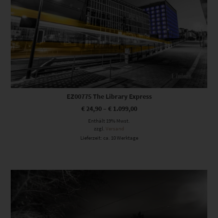
EZ00775 The Library Express
€
24,90
–
€
1.099,00
Enthält 19% Mwst.
zzgl.
Versand
Lieferzeit: ca. 10 Werktage
Dieses Produkt weist mehrere Varianten auf. Die Optionen können auf der Produktseite gewählt werden