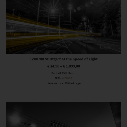
EZ00788 Stuttgart At the Speed of Light
€
24,90
–
€
1.099,00
Enthält 19% Mwst.
zzgl.
Versand
Lieferzeit: ca. 10 Werktage
Dieses Produkt weist mehrere Varianten auf. Die Optionen können auf der Produktseite gewählt werden