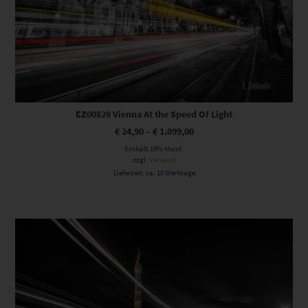
EZ00828 Vienna At the Speed Of Light
€
24,90
–
€
1.099,00
Enthält 19% Mwst.
zzgl.
Versand
Lieferzeit: ca. 10 Werktage
Dieses Produkt weist mehrere Varianten auf. Die Optionen können auf der Produktseite gewählt werden