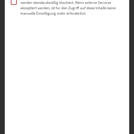
werden standardmäßig blockiert. Wenn externe Services
akzeptiert werden, ist für den Zugriff auf diese Inhalte keine
manuelle Einwilligung mehr erforderlich.
Hamburg Elbphilharmonie als Poster bestellen
€
64,90
Enthält 19% Mwst.
zzgl.
Versand
Lieferzeit: ca. 10 Werktage