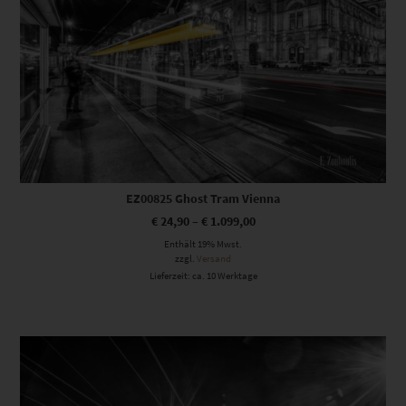
EZ00825 Ghost Tram Vienna
€
24,90
–
€
1.099,00
Enthält 19% Mwst.
zzgl.
Versand
Lieferzeit: ca. 10 Werktage
Dieses Produkt weist mehrere Varianten auf. Die Optionen können auf der Produktseite gewählt werden