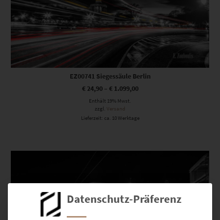
EZ00741 Siegessäule Berlin
€
24,90
–
€
1.099,00
Enthält 19% Mwst.
zzgl.
Versand
Lieferzeit: ca. 10 Werktage
Dieses Produkt weist mehrere Varianten auf. Die Optionen können auf der Produktseite gewählt werden
Datenschutz-Präferenz