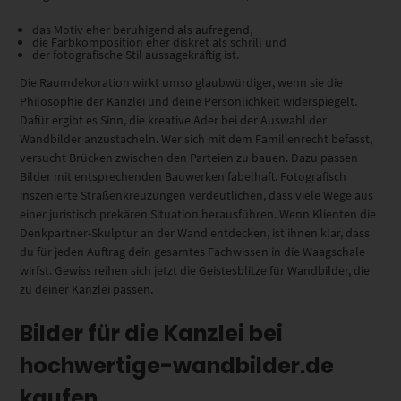
das Motiv eher beruhigend als aufregend,
die Farbkomposition eher diskret als schrill und
der fotografische Stil aussagekräftig ist.
Die Raumdekoration wirkt umso glaubwürdiger, wenn sie die
Philosophie der Kanzlei und deine Persönlichkeit widerspiegelt.
Dafür ergibt es Sinn, die kreative Ader bei der Auswahl der
Wandbilder anzustacheln. Wer sich mit dem Familienrecht befasst,
versucht Brücken zwischen den Parteien zu bauen. Dazu passen
Bilder mit entsprechenden Bauwerken fabelhaft. Fotografisch
inszenierte Straßenkreuzungen verdeutlichen, dass viele Wege aus
einer juristisch prekären Situation herausführen. Wenn Klienten die
Denkpartner-Skulptur an der Wand entdecken, ist ihnen klar, dass
du für jeden Auftrag dein gesamtes Fachwissen in die Waagschale
wirfst. Gewiss reihen sich jetzt die Geistesblitze für Wandbilder, die
zu deiner Kanzlei passen.
Bilder für die Kanzlei bei
hochwertige-wandbilder.de
kaufen