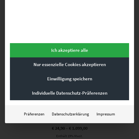
Enthält 19% Mwst.
zzgl.
Versand
Lieferzeit: ca. 10 Werktage
Dieses Produkt weist mehrere Varianten auf. Die Optionen können auf der Produktseite gewählt werden
Ich akzeptiere alle
Nur essenzielle Cookies akzeptieren
Einwilligung speichern
Individuelle Datenschutz-Präferenzen
Präferenzen
Datenschutzerklärung
Impressum
EZ00794 Ghost Bus Vaihingen
€
24,90
–
€
1.099,00
Enthält 19% Mwst.