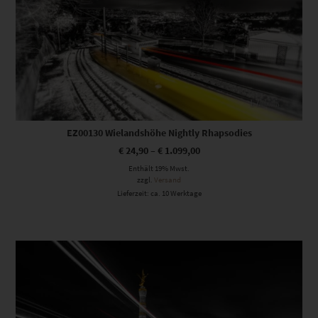
EZ00130 Wielandshöhe Nightly Rhapsodies
€
24,90
–
€
1.099,00
Enthält 19% Mwst.
zzgl.
Versand
Lieferzeit: ca. 10 Werktage