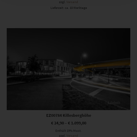
zzgl.
Versand
Lieferzeit: ca. 10 Werktage
Dieses Produkt weist mehrere Varianten auf. Die Optionen können auf der Produktseite gewählt werden
EZ00784 Killesberghöhe
€
24,90
–
€
1.099,00
Enthält 19% Mwst.
zzgl.
Versand