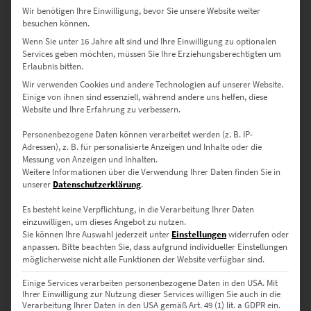
Wir benötigen Ihre Einwilligung, bevor Sie unsere Website weiter
besuchen können.
Wenn Sie unter 16 Jahre alt sind und Ihre Einwilligung zu optionalen
Services geben möchten, müssen Sie Ihre Erziehungsberechtigten um
Erlaubnis bitten.
Wir verwenden Cookies und andere Technologien auf unserer Website.
Einige von ihnen sind essenziell, während andere uns helfen, diese
EZ01000 Zahnradbahn Marienplatz Gen IV
Website und Ihre Erfahrung zu verbessern.
€
24,90
–
€
1.099,00
Personenbezogene Daten können verarbeitet werden (z. B. IP-
Enthält 19% Mwst.
Adressen), z. B. für personalisierte Anzeigen und Inhalte oder die
zzgl.
Versand
Messung von Anzeigen und Inhalten.
Lieferzeit: ca. 10 Werktage
Weitere Informationen über die Verwendung Ihrer Daten finden Sie in
unserer
Datenschutzerklärung
.
Dieses Produkt weist mehrere Varianten auf. Die Optionen können auf der Produktseite gewählt werden
Es besteht keine Verpflichtung, in die Verarbeitung Ihrer Daten
einzuwilligen, um dieses Angebot zu nutzen.
Sie können Ihre Auswahl jederzeit unter
Einstellungen
widerrufen oder
anpassen.
Bitte beachten Sie, dass aufgrund individueller Einstellungen
möglicherweise nicht alle Funktionen der Website verfügbar sind.
Einige Services verarbeiten personenbezogene Daten in den USA. Mit
Ihrer Einwilligung zur Nutzung dieser Services willigen Sie auch in die
Verarbeitung Ihrer Daten in den USA gemäß Art. 49 (1) lit. a GDPR ein.