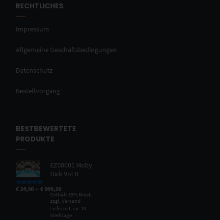
RECHTLICHES
Impressum
Allgemeine Geschäftsbedingungen
Datenschutz
Bestellvorgang
BESTBEWERTETE
PRODUKTE
EZ00001 Moby
Dick Vol II
–
€
24,90
€
999,00
Bewertet mit
5.00
von 5
Enthält 19% Mwst.
zzgl.
Versand
Lieferzeit: ca. 10
Werktage