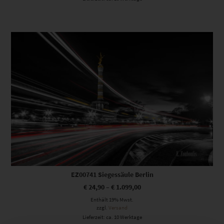
Dieses Produkt weist mehrere Varianten auf. Die Optionen können auf der Produktseite gewählt werden
EZ00741 Siegessäule Berlin
€
24,90
–
€
1.099,00
Enthält 19% Mwst.
zzgl.
Versand
Lieferzeit: ca. 10 Werktage