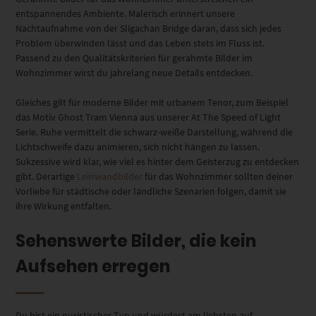
entspannendes Ambiente.
Malerisch erinnert unsere
Nachtaufnahme von der Sligachan Bridge daran, dass sich jedes
Problem überwinden lässt und das Leben stets im Fluss ist.
Passend zu den Qualitätskriterien für gerahmte Bilder im
Wohnzimmer wirst du jahrelang neue Details entdecken.
Gleiches gilt für moderne Bilder mit urbanem Tenor, zum Beispiel
das Motiv Ghost Tram Vienna aus unserer At The Speed of Light
Serie. Ruhe vermittelt die schwarz-weiße Darstellung, während die
Lichtschweife dazu animieren, sich nicht hängen zu lassen.
Sukzessive wird klar, wie viel es hinter dem Geisterzug zu entdecken
gibt. Derartige
Leinwandbilder
für das Wohnzimmer sollten deiner
Vorliebe für städtische oder ländliche Szenarien folgen, damit sie
ihre Wirkung entfalten.
Sehenswerte Bilder, die kein
Aufsehen erregen
Du bist ein puristischer Typ und würdest am liebsten auf