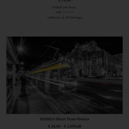
€
79,90
Enthält 19% Mwst.
zzgl.
Versand
Lieferzeit: ca. 10 Werktage
Dieses Produkt weist mehrere Varianten auf. Die Optionen können auf der Produktseite gewählt werden
EZ00825 Ghost Tram Vienna
€
24,90
–
€
1.099,00