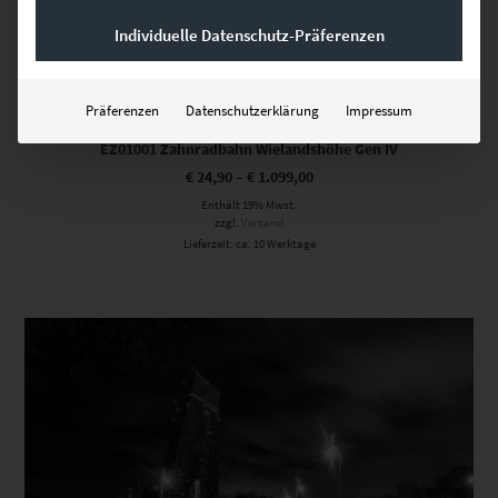
Individuelle Datenschutz-Präferenzen
Präferenzen
Datenschutzerklärung
Impressum
EZ01001 Zahnradbahn Wielandshöhe Gen IV
€
24,90
–
€
1.099,00
Enthält 19% Mwst.
zzgl.
Versand
Lieferzeit: ca. 10 Werktage
Dieses Produkt weist mehrere Varianten auf. Die Optionen können auf der Produktseite gewählt werden