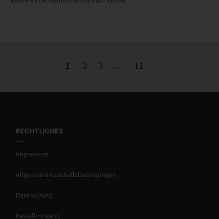
ideale Motiv. Komme einfach auf uns zu.
1
2
3
…
11
RECHTLICHES
Impressum
Allgemeine Geschäftsbedingungen
Datenschutz
Bestellvorgang