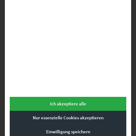
EZ01045 Holzgerlingen At the Speed of Light Vol IV
€
24,90
–
€
1.099,00
Enthält 19% Mwst.
zzgl.
Versand
Lieferzeit: ca. 10 Werktage
Dieses Produkt weist mehrere Varianten auf. Die Optionen können auf der Produktseite gewählt werden
Ich akzeptiere alle
Nur essenzielle Cookies akzeptieren
Einwilligung speichern