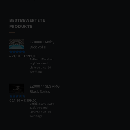
BESTBEWERTETE
PRODUKTE
EZ00001 Moby
Dick Vol II
–
€
24,90
€
999,00
Bewertet mit
5.00
von 5
Enthält 19% Mwst.
zzgl.
Versand
Lieferzeit: ca. 10
Werktage
EZ00077 SLS AMG
Black Series
–
€
24,90
€
999,00
Bewertet mit
5.00
von 5
Enthält 19% Mwst.
zzgl.
Versand
Lieferzeit: ca. 10
Werktage