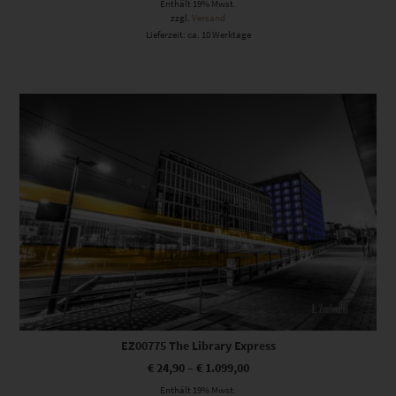
Enthält 19% Mwst.
zzgl.
Versand
Lieferzeit: ca. 10 Werktage
Dieses Produkt weist mehrere Varianten auf. Die Optionen können auf der Produktseite gewählt werden
EZ00775 The Library Express
€
24,90
–
€
1.099,00
Enthält 19% Mwst.