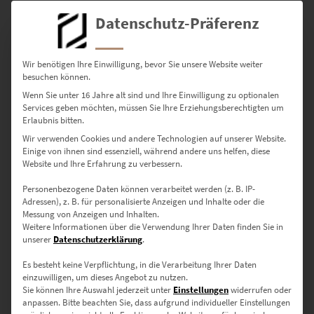
Datenschutz-Präferenz
Dieses Produkt weist mehrere Varianten auf. Die Optionen können auf der Produktseite gewählt werden
Wir benötigen Ihre Einwilligung, bevor Sie unsere Website weiter
besuchen können.
Wenn Sie unter 16 Jahre alt sind und Ihre Einwilligung zu optionalen
Services geben möchten, müssen Sie Ihre Erziehungsberechtigten um
Erlaubnis bitten.
Wir verwenden Cookies und andere Technologien auf unserer Website.
Einige von ihnen sind essenziell, während andere uns helfen, diese
Website und Ihre Erfahrung zu verbessern.
Personenbezogene Daten können verarbeitet werden (z. B. IP-
Adressen), z. B. für personalisierte Anzeigen und Inhalte oder die
Messung von Anzeigen und Inhalten.
Weitere Informationen über die Verwendung Ihrer Daten finden Sie in
EZ01000 Zahnradbahn Marienplatz Gen IV
unserer
Datenschutzerklärung
.
€
24,90
–
€
1.099,00
Es besteht keine Verpflichtung, in die Verarbeitung Ihrer Daten
Enthält 19% Mwst.
einzuwilligen, um dieses Angebot zu nutzen.
zzgl.
Versand
Sie können Ihre Auswahl jederzeit unter
Einstellungen
widerrufen oder
Lieferzeit: ca. 10 Werktage
anpassen.
Bitte beachten Sie, dass aufgrund individueller Einstellungen