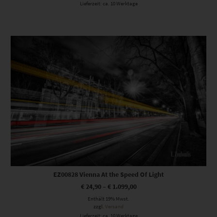
Lieferzeit: ca. 10 Werktage
Dieses Produkt weist mehrere Varianten auf. Die Optionen können auf der Produktseite gewählt werden
EZ00828 Vienna At the Speed Of Light
€
24,90
–
€
1.099,00
Enthält 19% Mwst.
zzgl.
Versand
Lieferzeit: ca. 10 Werktage