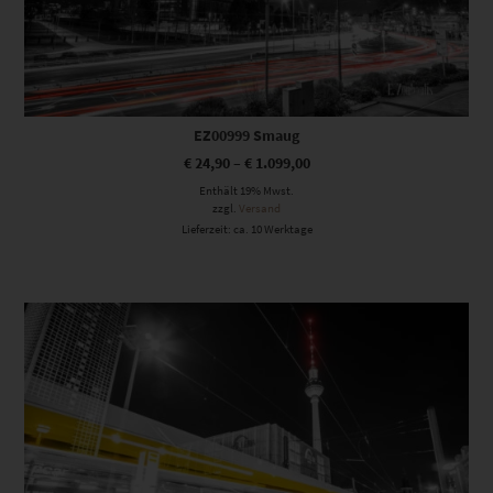
EZ00999 Smaug
€
24,90
–
€
1.099,00
Enthält 19% Mwst.
zzgl.
Versand
Lieferzeit: ca. 10 Werktage