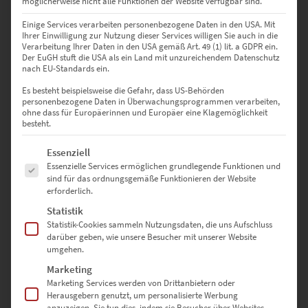
möglicherweise nicht alle Funktionen der Website verfügbar sind.
Einige Services verarbeiten personenbezogene Daten in den USA. Mit
Dieses Produkt weist mehrere Varianten auf. Die Optionen können auf der Produktseite gewählt werden
Ihrer Einwilligung zur Nutzung dieser Services willigen Sie auch in die
Verarbeitung Ihrer Daten in den USA gemäß Art. 49 (1) lit. a GDPR ein.
Der EuGH stuft die USA als ein Land mit unzureichendem Datenschutz
nach EU-Standards ein.
Es besteht beispielsweise die Gefahr, dass US-Behörden
personenbezogene Daten in Überwachungsprogrammen verarbeiten,
ohne dass für Europäerinnen und Europäer eine Klagemöglichkeit
besteht.
Es folgt eine Liste der Service-Gruppen, für die eine Einwilligung erte
Essenziell
Essenzielle Services ermöglichen grundlegende Funktionen und
sind für das ordnungsgemäße Funktionieren der Website
erforderlich.
Statistik
Statistik-Cookies sammeln Nutzungsdaten, die uns Aufschluss
EZ00996 Frankfurt ICE
darüber geben, wie unsere Besucher mit unserer Website
€
24,90
–
€
1.099,00
umgehen.
Enthält 19% Mwst.
Marketing
zzgl.
Versand
Marketing Services werden von Drittanbietern oder
Lieferzeit: ca. 10 Werktage
Herausgebern genutzt, um personalisierte Werbung
anzuzeigen. Sie tun dies, indem sie Besucher über Websites