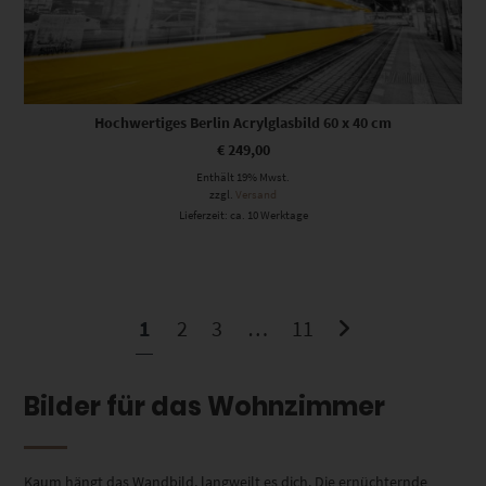
Hochwertiges Berlin Acrylglasbild 60 x 40 cm
€
249,00
Enthält 19% Mwst.
zzgl.
Versand
Lieferzeit: ca. 10 Werktage
1
2
3
…
11
Bilder für das Wohnzimmer
Kaum hängt das Wandbild, langweilt es dich. Die ernüchternde