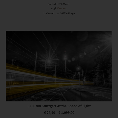
Enthält 19% Mwst.
zzgl.
Versand
Lieferzeit: ca. 10 Werktage
Dieses Produkt weist mehrere Varianten auf. Die Optionen können auf der Produktseite gewählt werden
EZ00788 Stuttgart At the Speed of Light
€
24,90
–
€
1.099,00