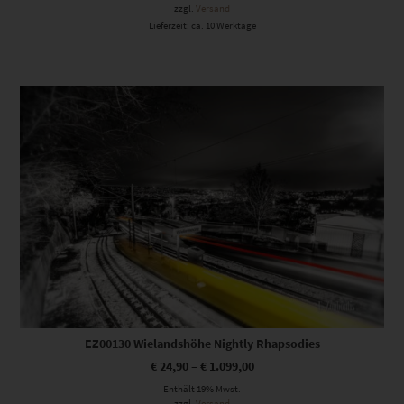
zzgl.
Versand
Lieferzeit: ca. 10 Werktage
Dieses Produkt weist mehrere Varianten auf. Die Optionen können auf der Produktseite gewählt werden
EZ00130 Wielandshöhe Nightly Rhapsodies
€
24,90
–
€
1.099,00
Enthält 19% Mwst.
zzgl.
Versand