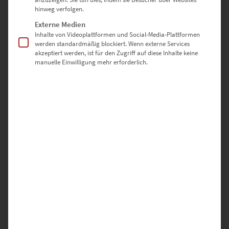
hinweg verfolgen.
Externe Medien
Inhalte von Videoplattformen und Social-Media-Plattformen
werden standardmäßig blockiert. Wenn externe Services
akzeptiert werden, ist für den Zugriff auf diese Inhalte keine
manuelle Einwilligung mehr erforderlich.
Hamburg Elbphilharmonie als Poster bestellen
€
64,90
Enthält 19% Mwst.
zzgl.
Versand
Lieferzeit: ca. 10 Werktage