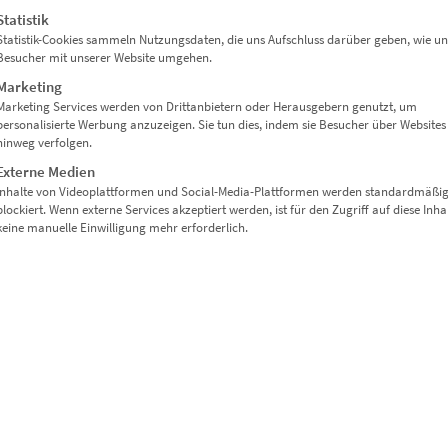
Statistik
Statistik-Cookies sammeln Nutzungsdaten, die uns Aufschluss darüber geben, wie un
EZ00939 Erleuchtetes Stuttgart
Besucher mit unserer Website umgehen.
€
24,90
–
€
919,00
Marketing
Enthält 19% Mwst.
Marketing Services werden von Drittanbietern oder Herausgebern genutzt, um
zzgl.
Versand
personalisierte Werbung anzuzeigen. Sie tun dies, indem sie Besucher über Websites
Lieferzeit: ca. 10 Werktage
hinweg verfolgen.
Externe Medien
Inhalte von Videoplattformen und Social-Media-Plattformen werden standardmäßi
blockiert. Wenn externe Services akzeptiert werden, ist für den Zugriff auf diese Inha
Dieses Produkt weist mehrere Varianten auf. Die Optionen können auf der Produktseite gewählt werden
keine manuelle Einwilligung mehr erforderlich.