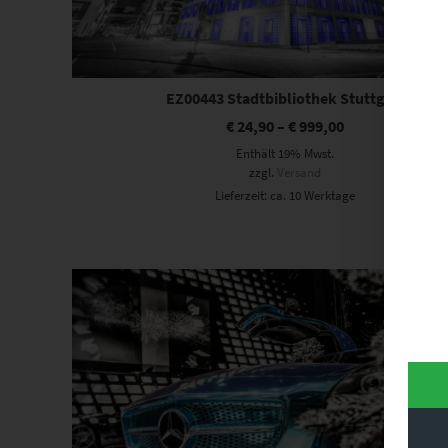
EZ00443 Stadtbibliothek Stuttgart
€
24,90
–
€
999,00
Enthält 19% Mwst.
zzgl.
Versand
Lieferzeit: ca. 10 Werktage
Dieses Produkt weist mehrere Varianten auf. Die Optionen können auf der Produktseite gewählt werden