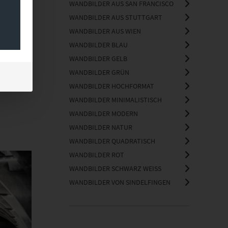
WANDBILDER AUS SAN FRANCISCO
WANDBILDER AUS STUTTGART
WANDBILDER AUS WIEN
WANDBILDER BLAU
WANDBILDER GELB
WANDBILDER GRÜN
WANDBILDER HOCHFORMAT
WANDBILDER MINIMALISTISCH
WANDBILDER MODERN
WANDBILDER NATUR
WANDBILDER QUADRATISCH
WANDBILDER ROT
WANDBILDER SCHWARZ WEISS
WANDBILDER VON SINDELFINGEN