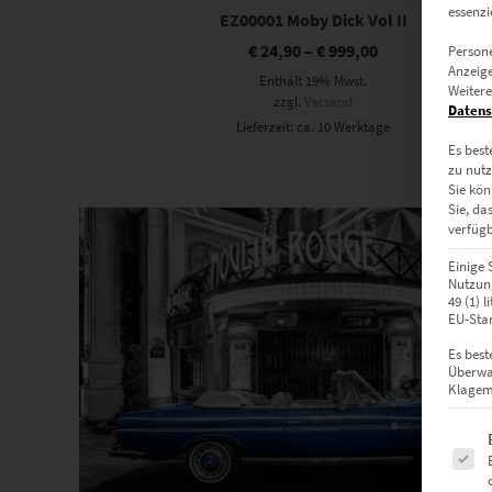
essenzi
EZ00001 Moby Dick Vol II
€
24,90
–
€
999,00
Persone
Anzeige
Enthält 19% Mwst.
Weitere
zzgl.
Versand
Datens
Lieferzeit: ca. 10 Werktage
Es best
zu nutz
Sie kön
Dieses Produkt weist mehrere Varianten auf. Die Optionen können auf der Produktseite gewählt werden
Sie, da
verfügb
Einige 
Nutzung
49 (1) 
EU-Stan
Es best
Überwa
Klagemö
Es fol