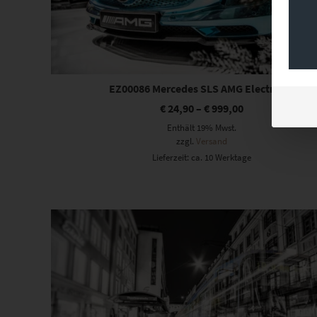
EZ00086 Mercedes SLS AMG Electric III
€
24,90
–
€
999,00
Enthält 19% Mwst.
zzgl.
Versand
Lieferzeit: ca. 10 Werktage
Dieses Produkt weist mehrere Varianten auf. Die Optionen können auf der Produktseite gewählt werden