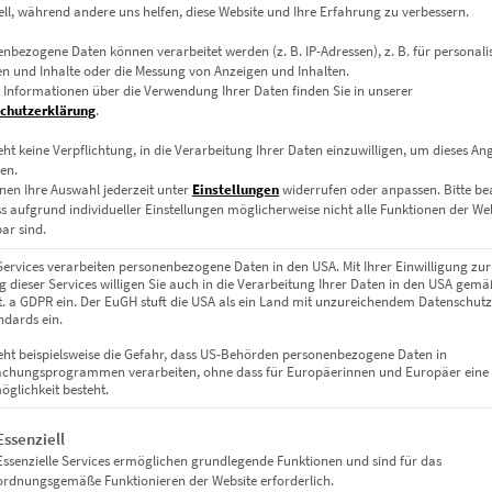
ell, während andere uns helfen, diese Website und Ihre Erfahrung zu verbessern.
EZ00775 The Library Express
€
24,90
–
€
1.099,00
nbezogene Daten können verarbeitet werden (z. B. IP-Adressen), z. B. für personalis
n und Inhalte oder die Messung von Anzeigen und Inhalten.
Enthält 19% Mwst.
 Informationen über die Verwendung Ihrer Daten finden Sie in unserer
zzgl.
Versand
chutzerklärung
.
Lieferzeit: ca. 10 Werktage
eht keine Verpflichtung, in die Verarbeitung Ihrer Daten einzuwilligen, um dieses An
en.
nen Ihre Auswahl jederzeit unter
Einstellungen
widerrufen oder anpassen.
Bitte b
Dieses Produkt weist mehrere Varianten auf. Die Optionen können auf der Produktseite gewählt werden
ss aufgrund individueller Einstellungen möglicherweise nicht alle Funktionen der We
ar sind.
Services verarbeiten personenbezogene Daten in den USA. Mit Ihrer Einwilligung zur
 dieser Services willigen Sie auch in die Verarbeitung Ihrer Daten in den USA gemäß
lit. a GDPR ein. Der EuGH stuft die USA als ein Land mit unzureichendem Datenschut
dards ein.
eht beispielsweise die Gefahr, dass US-Behörden personenbezogene Daten in
chungsprogrammen verarbeiten, ohne dass für Europäerinnen und Europäer eine
glichkeit besteht.
gt eine Liste der Service-Gruppen, für die eine Einwilligung erteil
Essenziell
Essenzielle Services ermöglichen grundlegende Funktionen und sind für das
ordnungsgemäße Funktionieren der Website erforderlich.