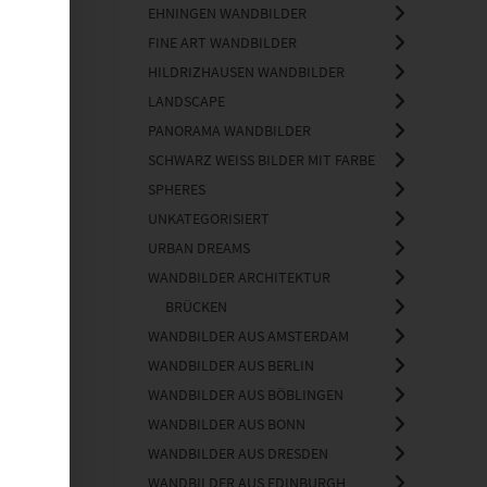
Fine Art Wandbilder
35
EHNINGEN WANDBILDER
Wandbilder Architektur
7
FINE ART WANDBILDER
HILDRIZHAUSEN WANDBILDER
Wandbilder aus Dresden
1
LANDSCAPE
Wandbilder aus Bonn
1
PANORAMA WANDBILDER
Brücken
5
SCHWARZ WEISS BILDER MIT FARBE
SPHERES
UNKATEGORISIERT
URBAN DREAMS
WANDBILDER ARCHITEKTUR
BRÜCKEN
WANDBILDER AUS AMSTERDAM
WANDBILDER AUS BERLIN
WANDBILDER AUS BÖBLINGEN
WANDBILDER AUS BONN
WANDBILDER AUS DRESDEN
WANDBILDER AUS EDINBURGH