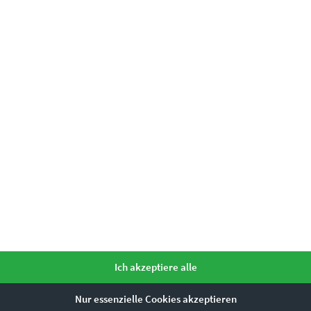
EZ00128 Muntplein Amsterdam
€
24,90
–
€
1.099,00
Enthält 19% Mwst.
zzgl.
Versand
Lieferzeit: ca. 10 Werktage
Dieses Produkt weist mehrere Varianten auf. Die Optionen können auf der Produktseite gewählt werden
Ich akzeptiere alle
Nur essenzielle Cookies akzeptieren