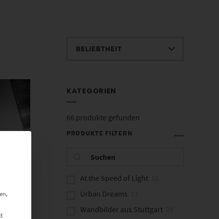
KATEGORIEN
66
produkte gefunden
PRODUKTE FILTERN
At the Speed of Light
16
Urban Dreams
17
en,
Wandbilder aus Stuttgart
28
d