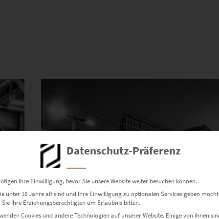
Dieses Produkt weist mehrere Varianten auf. Die Optionen können auf der Produktseite gewählt werden
Datenschutz-Präferenz
ötigen Ihre Einwilligung, bevor Sie unsere Website weiter besuchen können.
e unter 16 Jahre alt sind und Ihre Einwilligung zu optionalen Services geben möcht
Sie Ihre Erziehungsberechtigten um Erlaubnis bitten.
wenden Cookies und andere Technologien auf unserer Website. Einige von ihnen sin