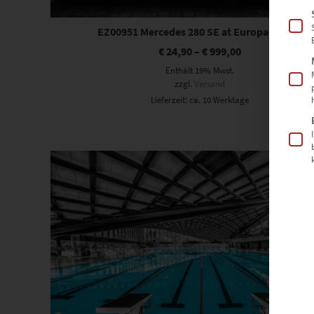
EZ00951 Mercedes 280 SE at Europa Park II
€
24,90
–
€
999,00
Enthält 19% Mwst.
zzgl.
Versand
Lieferzeit: ca. 10 Werktage
Dieses Produkt weist mehrere Varianten auf. Die Optionen können auf der Produktseite gewählt werden