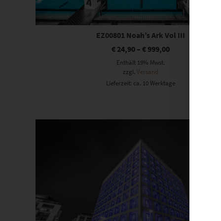
EZ00801 Noah’s Ark Vol III
€
24,90
–
€
999,00
Enthält 19% Mwst.
zzgl.
Versand
Lieferzeit: ca. 10 Werktage
Dieses Produkt weist mehrere Varianten auf. Die Optionen können auf der Produktseite gewählt werden