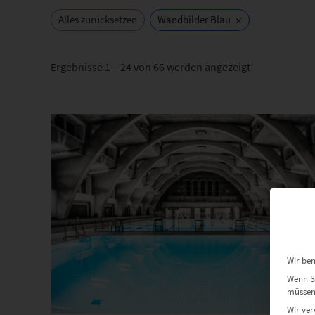
×
Alles zurücksetzen
Wandbilder Blau
Nach
Ergebnisse 1 – 24 von 66 werden angezeigt
Beliebtheit
sortiert
Dieses Produkt weist mehrere Varianten auf. Die Optionen können auf der Produktseite gewählt werden
Wir ben
Wenn Si
müssen 
Wir ver