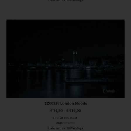
Lieferzeit: ca. 10 Werktage
Dieses Produkt weist mehrere Varianten auf. Die Optionen können auf der Produktseite gewählt werden
EZ00336 London Moods
€
24,90
–
€
919,00
Enthält 19% Mwst.
zzgl.
Versand
Lieferzeit: ca. 10 Werktage