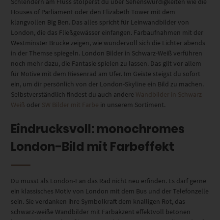
Schlendern am Fluss stolperst du über Sehenswürdigkeiten wie die
Houses of Parliament oder den Elizabeth Tower mit dem
klangvollen Big Ben. Das alles spricht für Leinwandbilder von
London, die das Fließgewässer einfangen. Farbaufnahmen mit der
Westminster Brücke zeigen, wie wundervoll sich die Lichter abends
in der Themse spiegeln. London Bilder in Schwarz-Weiß verführen
noch mehr dazu, die Fantasie spielen zu lassen. Das gilt vor allem
für Motive mit dem Riesenrad am Ufer. Im Geiste steigst du sofort
ein, um dir persönlich von der London-Skyline ein Bild zu machen.
Selbstverständlich findest du auch andere
Wandbilder in Schwarz-
Weiß
oder
SW Bilder mit Farbe
in unserem Sortiment.
Eindrucksvoll: monochromes
London-Bild mit Farbeffekt
Du musst als London-Fan das Rad nicht neu erfinden. Es darf gerne
ein klassisches Motiv von London mit dem Bus und der Telefonzelle
sein. Sie verdanken ihre Symbolkraft dem knalligen Rot, das
schwarz-weiße Wandbilder mit Farbakzent effektvoll betonen