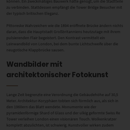
können. Ein zweckmäßiges Bauwerk hätte genügt, um die Stadtteile
zu verbinden. Stattdessen empfängt die Tower Bridge Besucher mit
der typisch britischen Eleganz.
Pittoreske Wahrzeichen wie die 1894 eröffnete Brücke ändern nichts
daran, dass die Hauptstadt Großbritanniens heutzutage mit ihrem
pulsierenden Flair begeistert. Den Kontrast vermittelt ein
Leinwandbild von London, bei dem bunte Lichtschweife über die
neugotische Klappbrücke sausen.
Wandbilder mit
architektonischer Fotokunst
Lange Zeit begrenzte eine Verordnung die Gebäudehöhe auf 30,5
Meter. Architektur-Koryphäen tobten sich förmlich aus, als sich in
den 1960ern das Blatt wendete. Monumente wie der
pyramidenförmige Shard of Glass und der ulkig geformte Swiss Re
Tower verleihen London einen visionären Touch. Wolkenkratzer
komplett abzulichten, ist schwierig. Kunstvoller wirken zudem