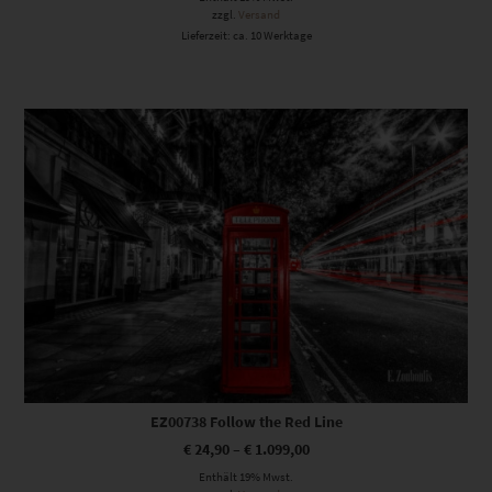
zzgl.
Versand
Lieferzeit: ca. 10 Werktage
Dieses Produkt weist mehrere Varianten auf. Die Optionen können auf der Produktseite gewählt werden
EZ00738 Follow the Red Line
€
24,90
–
€
1.099,00
Enthält 19% Mwst.