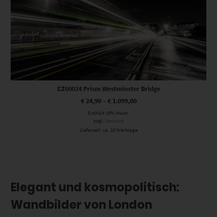
EZ00024 Prism Westminster Bridge
€
24,90
–
€
1.099,00
Enthält 19% Mwst.
zzgl.
Versand
Lieferzeit: ca. 10 Werktage
Elegant und kosmopolitisch:
Wandbilder von London