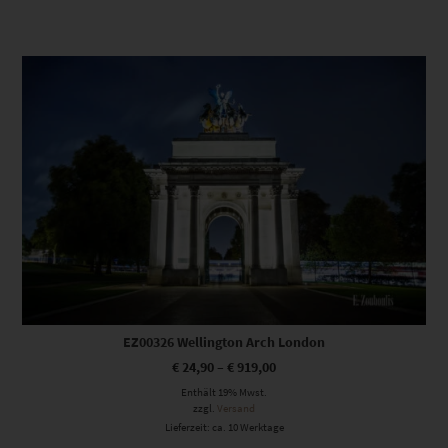
Dieses Produkt weist mehrere Varianten auf. Die Optionen können auf der Produktseite gewählt werden
EZ00326 Wellington Arch London
€
24,90
–
€
919,00
Enthält 19% Mwst.
zzgl.
Versand
Lieferzeit: ca. 10 Werktage