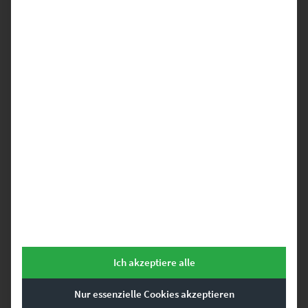
EZ00038 Aldwych London
€
24,90
–
€
1.099,00
Enthält 19% Mwst.
zzgl.
Versand
Lieferzeit: ca. 10 Werktage
Dieses Produkt weist mehrere Varianten auf. Die Optionen können auf der Produktseite gewählt werden
Ich akzeptiere alle
Nur essenzielle Cookies akzeptieren