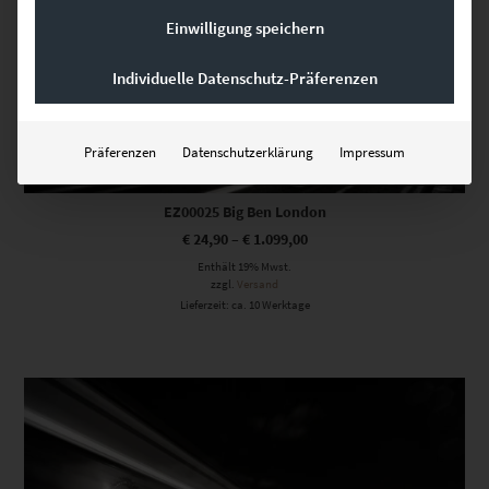
Einwilligung speichern
Individuelle Datenschutz-Präferenzen
Präferenzen
Datenschutzerklärung
Impressum
EZ00025 Big Ben London
€
24,90
–
€
1.099,00
Enthält 19% Mwst.
zzgl.
Versand
Lieferzeit: ca. 10 Werktage
Dieses Produkt weist mehrere Varianten auf. Die Optionen können auf der Produktseite gewählt werden