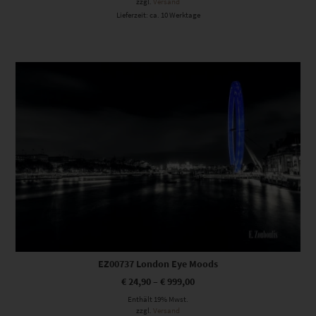
zzgl.
Versand
Lieferzeit: ca. 10 Werktage
Dieses Produkt weist mehrere Varianten auf. Die Optionen können auf der Produktseite gewählt werden
EZ00737 London Eye Moods
€
24,90
–
€
999,00
Enthält 19% Mwst.
zzgl.
Versand