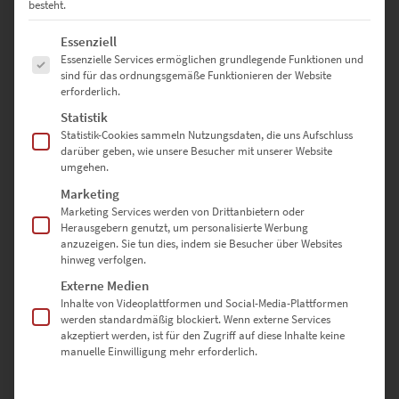
besteht.
Dieses Produkt weist mehrere Varianten auf. Die Optionen können auf der Produktseite gewählt werden
Es folgt eine Liste der Service-Gruppen, für die eine Einwilligung erte
Essenziell
Essenzielle Services ermöglichen grundlegende Funktionen und
sind für das ordnungsgemäße Funktionieren der Website
erforderlich.
Statistik
Statistik-Cookies sammeln Nutzungsdaten, die uns Aufschluss
darüber geben, wie unsere Besucher mit unserer Website
umgehen.
Marketing
Marketing Services werden von Drittanbietern oder
Herausgebern genutzt, um personalisierte Werbung
anzuzeigen. Sie tun dies, indem sie Besucher über Websites
hinweg verfolgen.
EZ00101 Tower Bridge Road
Externe Medien
€
24,90
–
€
1.099,00
Inhalte von Videoplattformen und Social-Media-Plattformen
werden standardmäßig blockiert. Wenn externe Services
Enthält 19% Mwst.
akzeptiert werden, ist für den Zugriff auf diese Inhalte keine
zzgl.
Versand
manuelle Einwilligung mehr erforderlich.
Lieferzeit: ca. 10 Werktage