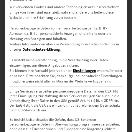
Wir verwenden Cookies und andere Technologien auf unserer Website.
Dieses Produkt weist mehrere Varianten auf. Die Optionen können auf der Produktseite gewählt werden
Einige von ihnen sind essenziell, während andere uns helfen, diese
Website und Ihre Erfahrung zu verbessern.
Personenbezogene Daten können verarbeitet werden (z. B. IP-
Adressen), z. B. für personalisierte Anzeigen und Inhalte oder die
Messung von Anzeigen und Inhalten.
Weitere Informationen über die Verwendung Ihrer Daten finden Sie in
unserer
Datenschutzerklärung
.
Es besteht keine Verpflichtung, in die Verarbeitung Ihrer Daten
einzuwilligen, um dieses Angebot zu nutzen.
Sie können Ihre Auswahl jederzeit unter
Einstellungen
widerrufen oder
anpassen.
Bitte beachten Sie, dass aufgrund individueller Einstellungen
möglicherweise nicht alle Funktionen der Website verfügbar sind.
Einige Services verarbeiten personenbezogene Daten in den USA. Mit
EZ00180 Tower Bridge London
Ihrer Einwilligung zur Nutzung dieser Services willigen Sie auch in die
Verarbeitung Ihrer Daten in den USA gemäß Art. 49 (1) lit. a GDPR ein.
€
24,90
–
€
919,00
Der EuGH stuft die USA als ein Land mit unzureichendem Datenschutz
Enthält 19% Mwst.
nach EU-Standards ein.
zzgl.
Versand
Es besteht beispielsweise die Gefahr, dass US-Behörden
Lieferzeit: ca. 10 Werktage
personenbezogene Daten in Überwachungsprogrammen verarbeiten,
ohne dass für Europäerinnen und Europäer eine Klagemöglichkeit