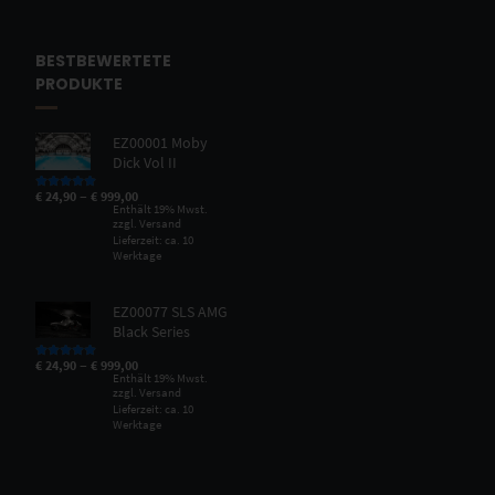
BESTBEWERTETE
PRODUKTE
EZ00001 Moby
Dick Vol II
–
€
24,90
€
999,00
Bewertet mit
5.00
von 5
Enthält 19% Mwst.
zzgl.
Versand
Lieferzeit: ca. 10
Werktage
EZ00077 SLS AMG
Black Series
–
€
24,90
€
999,00
Bewertet mit
5.00
von 5
Enthält 19% Mwst.
zzgl.
Versand
Lieferzeit: ca. 10
Werktage