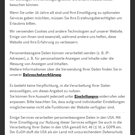
besuchen können.
Dieses Produkt weist mehrere Varianten auf. Die Optionen können auf der Produktseite gewählt werden
Wenn Sie unter 16 Jahre alt sind und Ihre Einwilligung zu optionalen
Services geben möchten, müssen Sie Ihre Erziehungsberechtigten um
Erlaubnis bitten.
Wir verwenden Cookies und andere Technologien auf unserer Website.
Einige von ihnen sind essenziell, während andere uns helfen, diese
Website und Ihre Erfahrung zu verbessern.
Personenbezogene Daten können verarbeitet werden (z. B. IP-
Adressen), z. B. für personalisierte Anzeigen und Inhalte oder die
Messung von Anzeigen und Inhalten.
Weitere Informationen über die Verwendung Ihrer Daten finden Sie in
EZ00023 Heslach City Lights
unserer
Datenschutzerklärung
.
€
26,90
–
€
689,00
Es besteht keine Verpflichtung, in die Verarbeitung Ihrer Daten
Enthält 19% Mwst.
einzuwilligen, um dieses Angebot zu nutzen.
zzgl.
Versand
Sie können Ihre Auswahl jederzeit unter
Einstellungen
widerrufen oder
Lieferzeit: ca. 10 Werktage
anpassen.
Bitte beachten Sie, dass aufgrund individueller Einstellungen
möglicherweise nicht alle Funktionen der Website verfügbar sind.
Einige Services verarbeiten personenbezogene Daten in den USA. Mit
Dieses Produkt weist mehrere Varianten auf. Die Optionen können auf der Produktseite gewählt werden
Ihrer Einwilligung zur Nutzung dieser Services willigen Sie auch in die
Verarbeitung Ihrer Daten in den USA gemäß Art. 49 (1) lit. a GDPR ein.
Der EuGH stuft die USA als ein Land mit unzureichendem Datenschutz