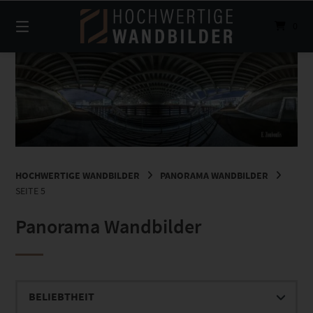
Springe
zum
0
Inhalt
HOCHWERTIGE WANDBILDER
PANORAMA WANDBILDER
SEITE 5
Panorama Wandbilder