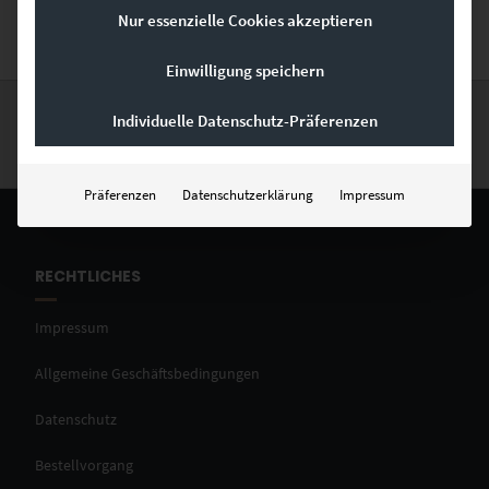
Nur essenzielle Cookies akzeptieren
Einwilligung speichern
Individuelle Datenschutz-Präferenzen
1
…
3
4
5
Präferenzen
Datenschutzerklärung
Impressum
RECHTLICHES
Impressum
Allgemeine Geschäftsbedingungen
Datenschutz
Bestellvorgang