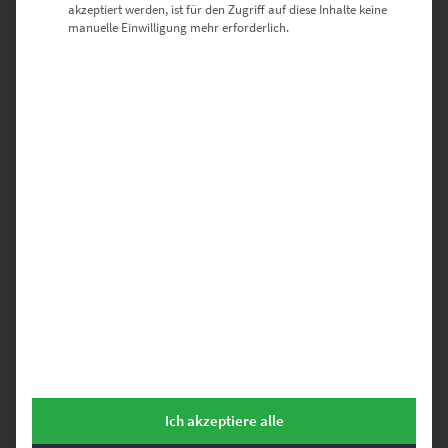
akzeptiert werden, ist für den Zugriff auf diese Inhalte keine
Dieses Produkt weist mehrere Varianten auf. Die Optionen können auf der Produktseite gewählt werden
manuelle Einwilligung mehr erforderlich.
EZ00019 Schlossplatz Monochrom
€
26,90
–
€
689,00
Enthält 19% Mwst.
zzgl.
Versand
Lieferzeit: ca. 10 Werktage
Ich akzeptiere alle
1
…
3
4
5