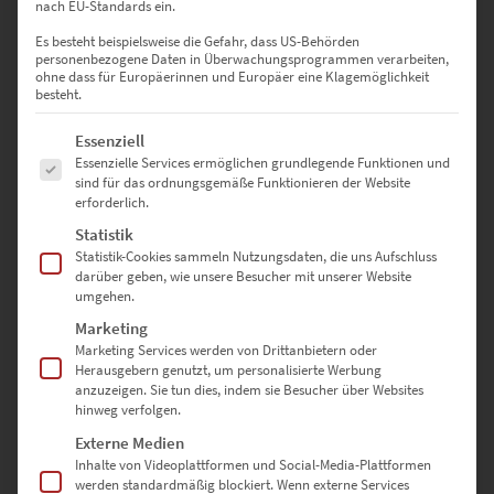
nach EU-Standards ein.
Es besteht beispielsweise die Gefahr, dass US-Behörden
personenbezogene Daten in Überwachungsprogrammen verarbeiten,
EZ00022 Stuttgart Skyline Uhlandshöhe
ohne dass für Europäerinnen und Europäer eine Klagemöglichkeit
besteht.
€
24,90
–
€
569,00
Enthält 19% Mwst.
Es folgt eine Liste der Service-Gruppen, für die eine Einwilligung erte
Essenziell
zzgl.
Versand
Essenzielle Services ermöglichen grundlegende Funktionen und
Lieferzeit: ca. 10 Werktage
sind für das ordnungsgemäße Funktionieren der Website
erforderlich.
Statistik
Dieses Produkt weist mehrere Varianten auf. Die Optionen können auf der Produktseite gewählt werden
Statistik-Cookies sammeln Nutzungsdaten, die uns Aufschluss
darüber geben, wie unsere Besucher mit unserer Website
umgehen.
Marketing
Marketing Services werden von Drittanbietern oder
EZ00021 Stuttgart Skyline Panorama
Herausgebern genutzt, um personalisierte Werbung
€
26,90
–
€
409,00
anzuzeigen. Sie tun dies, indem sie Besucher über Websites
Enthält 19% Mwst.
hinweg verfolgen.
zzgl.
Versand
Externe Medien
Lieferzeit: ca. 10 Werktage
Inhalte von Videoplattformen und Social-Media-Plattformen
werden standardmäßig blockiert. Wenn externe Services