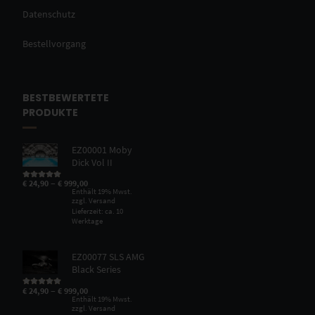
Datenschutz
Bestellvorgang
BESTBEWERTETE
PRODUKTE
EZ00001 Moby
Dick Vol II
–
€
24,90
€
999,00
Bewertet mit
5.00
von 5
Enthält 19% Mwst.
zzgl.
Versand
Lieferzeit: ca. 10
Werktage
EZ00077 SLS AMG
Black Series
–
€
24,90
€
999,00
Bewertet mit
5.00
von 5
Enthält 19% Mwst.
zzgl.
Versand