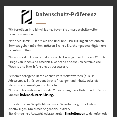
0
Datenschutz-Präferenz
0
Bewertungen
Wir benötigen Ihre Einwilligung, bevor Sie unsere Website weiter
besuchen können.
0
Wenn Sie unter 16 Jahre alt sind und Ihre Einwilligung zu optionalen
0
Services geben möchten, müssen Sie Ihre Erziehungsberechtigten um
Erlaubnis bitten.
0
Wir verwenden Cookies und andere Technologien auf unserer Website.
Einige von ihnen sind essenziell, während andere uns helfen, diese
0
Website und Ihre Erfahrung zu verbessern.
0
Personenbezogene Daten können verarbeitet werden (z. B. IP-
Adressen), z. B. für personalisierte Anzeigen und Inhalte oder die
Messung von Anzeigen und Inhalten.
Weitere Informationen über die Verwendung Ihrer Daten finden Sie in
unserer
Datenschutzerklärung
.
Bewertungen
Es besteht keine Verpflichtung, in die Verarbeitung Ihrer Daten
einzuwilligen, um dieses Angebot zu nutzen.
Es gibt noch keine Bewertungen.
Sie können Ihre Auswahl jederzeit unter
Einstellungen
widerrufen oder