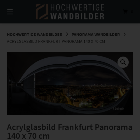
Springe
zum
0
Inhalt
HOCHWERTIGE WANDBILDER
PANORAMA WANDBILDER
ACRYLGLASBILD FRANKFURT PANORAMA 140 X 70 CM
Acrylglasbild Frankfurt Panorama
140 x 70 cm