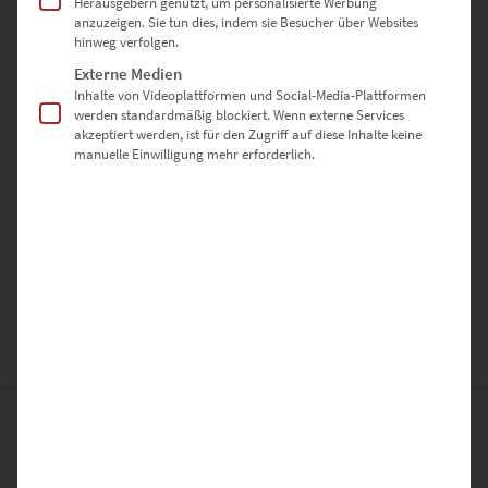
Herausgebern genutzt, um personalisierte Werbung
anzuzeigen. Sie tun dies, indem sie Besucher über Websites
hinweg verfolgen.
Externe Medien
Inhalte von Videoplattformen und Social-Media-Plattformen
werden standardmäßig blockiert. Wenn externe Services
akzeptiert werden, ist für den Zugriff auf diese Inhalte keine
manuelle Einwilligung mehr erforderlich.
Ich habe die
Datenschutzerklärung
gelesen und stimme ihr
zu.
*
Das könnte dir auch