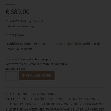
€
689,00
Enthält 19% Mwst.
zzgl.
Versand
Lieferzeit: ca. 10 Werktage
Auftragsware
Frankfurt Skyline hier als panorama
Acrylglasbild
bestellen in der
Größe 140 x 70 cm.
Hersteller:
Zouboulis Photography
Verantwortliche Person:
Emmanuel Zouboulis
zouboulis.com
Acrylglasbild
IN DEN WARENKORB
Frankfurt
Panorama
140
ARTIKELNUMMER:
EZ00850A14070
x
KATEGORIEN:
BILDER FÜR ARZTPRAXIS
,
BILDER FÜR ESSZIMMER
,
70
BILDER FÜR FLUR
,
BILDER FÜR HOTELZIMMER
,
BILDER FÜR KANZLEI
,
cm
BILDER FÜR WOHNZIMMER
,
PANORAMA WANDBILDER
,
WANDBILDER
Menge