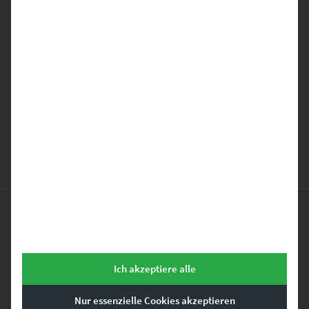
GEHE ZUM PRODUKT
Ähnliche Produkte
Ich akzeptiere alle
Nur essenzielle Cookies akzeptieren
Dieses Produkt weist mehrere Varianten auf. Die Optionen können auf der Produktseite gewählt werden