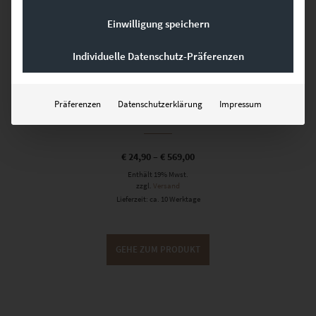
Einwilligung speichern
Individuelle Datenschutz-Präferenzen
EZ00022 Stuttgart Skyline
Präferenzen
Datenschutzerklärung
Impressum
Uhlandshöhe
€
24,90
–
€
569,00
Enthält 19% Mwst.
zzgl.
Versand
Lieferzeit: ca. 10 Werktage
GEHE ZUM PRODUKT