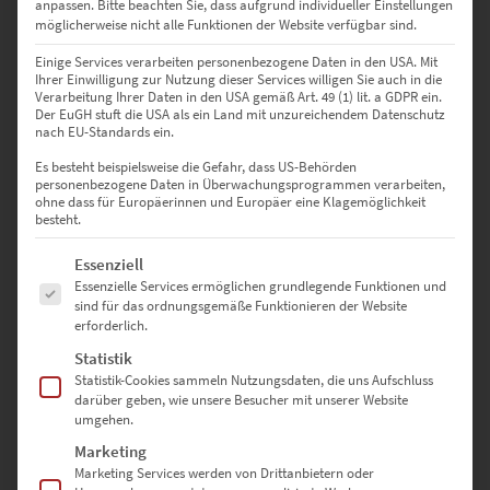
anpassen.
Bitte beachten Sie, dass aufgrund individueller Einstellungen
möglicherweise nicht alle Funktionen der Website verfügbar sind.
Einige Services verarbeiten personenbezogene Daten in den USA. Mit
SCHREIBE DIE ERSTE BEWERTUNG FÜR „ACRYLGLASBILD
Ihrer Einwilligung zur Nutzung dieser Services willigen Sie auch in die
FRANKFURT PANORAMA 140 X 70 CM“
Verarbeitung Ihrer Daten in den USA gemäß Art. 49 (1) lit. a GDPR ein.
Der EuGH stuft die USA als ein Land mit unzureichendem Datenschutz
nach EU-Standards ein.
Deine E-Mail-Adresse wird nicht veröffentlicht.
Es besteht beispielsweise die Gefahr, dass US-Behörden
Erforderliche Felder sind mit
*
markiert
personenbezogene Daten in Überwachungsprogrammen verarbeiten,
ohne dass für Europäerinnen und Europäer eine Klagemöglichkeit
besteht.
DEINE BEWERTUNG
*
Es folgt eine Liste der Service-Gruppen, für die eine Einwilligung erte
Essenziell
Essenzielle Services ermöglichen grundlegende Funktionen und
sind für das ordnungsgemäße Funktionieren der Website
erforderlich.
Statistik
Statistik-Cookies sammeln Nutzungsdaten, die uns Aufschluss
darüber geben, wie unsere Besucher mit unserer Website
umgehen.
Marketing
Marketing Services werden von Drittanbietern oder