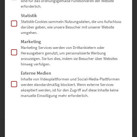
sind für das ordnungsgemäße Funktionieren der Website
erforderlich.
✅ Sicher verpackt & schnell versendet
Statistik
✅ Regional einzigartig – Stuttgart Heslach bei Nacht aus
Statistik-Cookies sammeln Nutzungsdaten, die uns Aufschluss
exklusiver Perspektive
darüber geben, wie unsere Besucher mit unserer Website
umgehen.
Marketing
Jetzt entdecken – und mit „Heslach
Marketing Services werden von Drittanbietern oder
Herausgebern genutzt, um personalisierte Werbung
Night Skyline“ die Ruhe der Nacht in
anzuzeigen. Sie tun dies, indem sie Besucher über Websites
Szene setzen.
hinweg verfolgen.
Externe Medien
Inhalte von Videoplattformen und Social-Media-Plattformen
werden standardmäßig blockiert. Wenn externe Services
Hinweis:
Dieses Motiv ist auch zur Lizenzierung verfügbar –
akzeptiert werden, ist für den Zugriff auf diese Inhalte keine
kontaktiere uns dafür einfach über das
Kontaktformular
manuelle Einwilligung mehr erforderlich.
ZUSÄTZLICHE INFORMATIONEN
PRODUKT BESONDERHEITEN