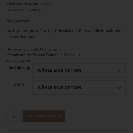
Enthält 19% Mwst.
zzgl.
Versand
Lieferzeit: ca. 10 Werktage
Auftragsware
Nachtpanorama in Stuttgart Heslach mit Blick auf die funkelnden
Lichter der Stadt
Hersteller:
Zouboulis Photography
Verantwortliche Person:
Emmanuel Zouboulis
zouboulis.com
Ausführung
Größe
EZ00118
IN DEN WARENKORB
Heslach
Night
Skyline