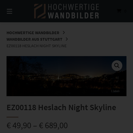
Springe
zum
0
Inhalt
HOCHWERTIGE WANDBILDER
WANDBILDER AUS STUTTGART
EZ00118 HESLACH NIGHT SKYLINE
EZ00118 Heslach Night Skyline
€
49,90
–
€
689,00