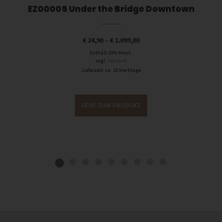
EZ00005 Under the Bridge Downtown
€
24,90
–
€
1.099,00
Enthält 19% Mwst.
zzgl.
Versand
Lieferzeit: ca. 10 Werktage
GEHE ZUM PRODUKT