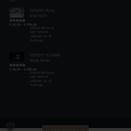
EZ00001 Moby
Dick Vol II
–
€
24,90
€
999,00
Bewertet mit
5.00
von 5
Enthält 19% Mwst.
zzgl.
Versand
Lieferzeit: ca. 10
Werktage
EZ00077 SLS AMG
Black Series
–
€
24,90
€
999,00
Bewertet mit
5.00
von 5
Enthält 19% Mwst.
zzgl.
Versand
Lieferzeit: ca. 10
Werktage