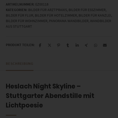
ARTIKELNUMMER:
EZ00118
Menge
KATEGORIEN:
BILDER FÜR ARZTPRAXIS
,
BILDER FÜR ESSZIMMER
,
BILDER FÜR FLUR
,
BILDER FÜR HOTELZIMMER
,
BILDER FÜR KANZLEI
,
BILDER FÜR WOHNZIMMER
,
PANORAMA WANDBILDER
,
WANDBILDER
AUS STUTTGART
PRODUKT TEILEN:
BESCHREIBUNG
Heslach Night Skyline –
Stuttgarter Abendstille mit
Lichtpoesie