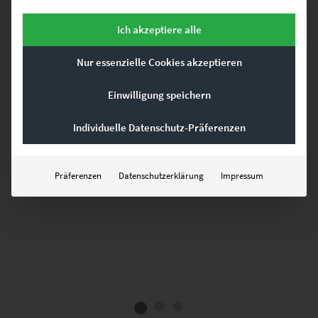
Ich akzeptiere alle
€
24,90
–
€
569,00
Enthält 19% Mwst.
Nur essenzielle Cookies akzeptieren
zzgl.
Versand
Lieferzeit: ca. 10 Werktage
Einwilligung speichern
Individuelle Datenschutz-Präferenzen
GEHE ZUM PRODUKT
Präferenzen
Datenschutzerklärung
Impressum