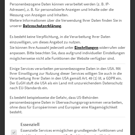
Personenbezogene Daten können verarbeitet werden (z. B. IP-
Praxen
Adressen), z. B. für personalisierte Anzeigen und Inhalte oder die
Messung von Anzeigen und Inhalten.
120 × 40 cm
– Harmonisches Format für Wohnräume oder
Weitere Informationen über die Verwendung Ihrer Daten finden Sie in
architektonisch geplante Office-Lösungen
unserer
Datenschutzerklärung
.
Es besteht keine Verpflichtung, in die Verarbeitung Ihrer Daten
150 × 50 cm
– Beeindruckender Blickfang für Konferenzräume,
einzuwilligen, um dieses Angebot zu nutzen.
Hotellobbys oder großzügige Wände mit Fernsicht
Sie können Ihre Auswahl jederzeit unter
Einstellungen
widerrufen oder
anpassen.
Bitte beachten Sie, dass aufgrund individueller Einstellungen
möglicherweise nicht alle Funktionen der Website verfügbar sind.
Sonderformate sind auf Anfrage möglich – nutze dazu einfach
Einige Services verarbeiten personenbezogene Daten in den USA. Mit
unser
Kontaktformular
Ihrer Einwilligung zur Nutzung dieser Services willigen Sie auch in die
Verarbeitung Ihrer Daten in den USA gemäß Art. 49 (1) lit. a GDPR ein.
Der EuGH stuft die USA als ein Land mit unzureichendem Datenschutz
nach EU-Standards ein.
Warum hochwertige-wandbilder.de?
Es besteht beispielsweise die Gefahr, dass US-Behörden
personenbezogene Daten in Überwachungsprogrammen verarbeiten,
✅ Direkt vom Fotografen – keine Zwischenhändler
ohne dass für Europäerinnen und Europäer eine Klagemöglichkeit
besteht.
✅ Individuell gefertigt in Deutschland
Es folgt eine Liste der Service-Gruppen, für die eine Einwilligung erte
Essenziell
✅ Auswahl aus drei edlen Ausführungen
Essenzielle Services ermöglichen grundlegende Funktionen und