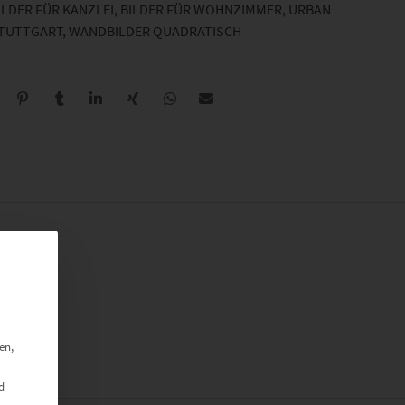
ILDER FÜR KANZLEI
,
BILDER FÜR WOHNZIMMER
,
URBAN
STUTTGART
,
WANDBILDER QUADRATISCH
en,
d