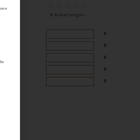
0
sere
0
Bewertungen
0
0
g
0
lte
0
0