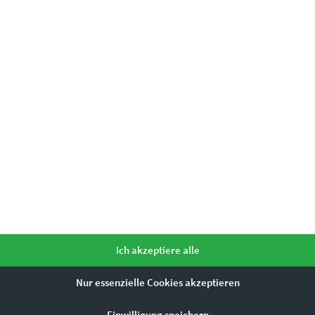
mme ihr zu.
*
Ähnliche Produkte
Dieses Produkt weist mehrere Varianten auf. Die Optionen können auf der Produktseite gewählt werden
Ich akzeptiere alle
Nur essenzielle Cookies akzeptieren
Einwilligung speichern