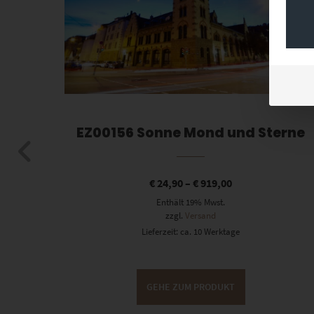
ach
EZ00156 Sonne Mond und Sterne
€
24,90
–
€
919,00
Enthält 19% Mwst.
zzgl.
Versand
Lieferzeit: ca. 10 Werktage
GEHE ZUM PRODUKT