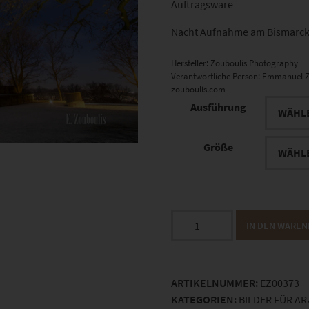
Auftragsware
Nacht Aufnahme am Bismarcktu
Hersteller:
Zouboulis Photography
Verantwortliche Person:
Emmanuel Z
zouboulis.com
Ausführung
Größe
EZ00373
IN DEN WARE
Bismarckturm
Stuttgart
Menge
ARTIKELNUMMER:
EZ00373
KATEGORIEN:
BILDER FÜR A