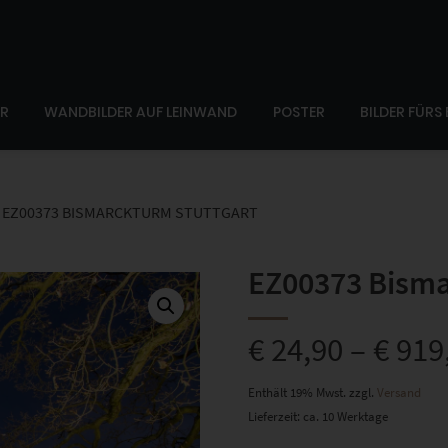
ER
WANDBILDER AUF LEINWAND
POSTER
BILDER FÜRS
EZ00373 BISMARCKTURM STUTTGART
EZ00373 Bisma
€
24,90
–
€
919
Enthält 19% Mwst.
zzgl.
Versand
Lieferzeit: ca. 10 Werktage