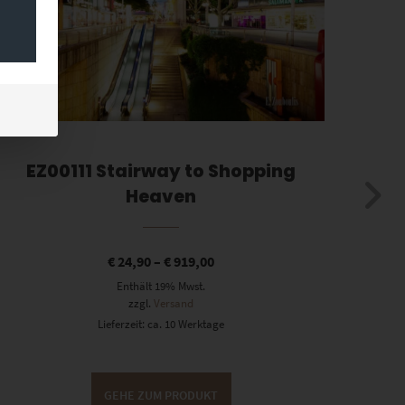
EZ00111 Stairway to Shopping
Heaven
€
24,90
–
€
919,00
Enthält 19% Mwst.
zzgl.
Versand
Lieferzeit: ca. 10 Werktage
GEHE ZUM PRODUKT