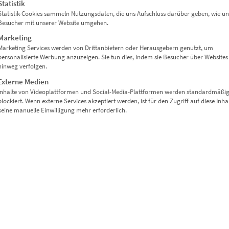
Statistik
Statistik-Cookies sammeln Nutzungsdaten, die uns Aufschluss darüber geben, wie un
Besucher mit unserer Website umgehen.
Marketing
Marketing Services werden von Drittanbietern oder Herausgebern genutzt, um
personalisierte Werbung anzuzeigen. Sie tun dies, indem sie Besucher über Websites
hinweg verfolgen.
Externe Medien
Inhalte von Videoplattformen und Social-Media-Plattformen werden standardmäßi
blockiert. Wenn externe Services akzeptiert werden, ist für den Zugriff auf diese Inha
keine manuelle Einwilligung mehr erforderlich.
ISMARCKTURM STUTTGART“