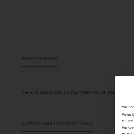
BESCHREIBUNG
Der Bismarckturm in Stuttgart-West zur Winterzeit
Wir ben
Wenn Si
müssen 
ZUSÄTZLICHE INFORMATIONEN
Wir ver
essenzi