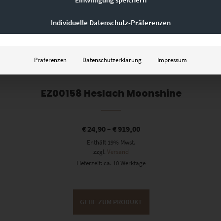
Individuelle Datenschutz-Präferenzen
Präferenzen
Datenschutzerklärung
Impressum
EZ00158 Heslach Moonshine
€
24,90
–
€
919,00
Enthält 19% Mwst.
zzgl.
Versand
Lieferzeit: ca. 10 Werktage
GEHE ZUM PRODUKT