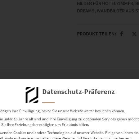
BILDER FÜR HOTELZIMMER
,
B
DREAMS
,
WANDBILDER AUS 
PRODUKT TEILEN:
Datenschutz-Präferenz
ötigen Ihre Einwilligung, bevor Sie unsere Website weiter besuchen können.
e unter 16 Jahre alt sind und Ihre Einwilligung zu optionalen Services geben möcht
Sie Ihre Erziehungsberechtigten um Erlaubnis bitten.
wenden Cookies und andere Technologien auf unserer Website. Einige von ihnen sin
ell, während andere uns helfen, diese Website und Ihre Erfahrung zu verbessern.