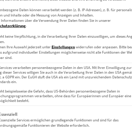
nbezogene Daten können verarbeitet werden (z. B. IP-Adressen), z. B. für personalis
n und Inhalte oder die Messung von Anzeigen und Inhalten.
 Informationen über die Verwendung Ihrer Daten finden Sie in unserer
chutzerklärung
.
Leinwand auf Keilrahmen, Acrylglas
eht keine Verpflichtung, in die Verarbeitung Ihrer Daten einzuwilligen, um dieses An
en.
m, 45 x 30 cm, 60 x 40 cm, 75 x 50 cm, 90 x 60 cm, 120 x 80 cm, 135 x 9
nen Ihre Auswahl jederzeit unter
Einstellungen
widerrufen oder anpassen.
Bitte b
ss aufgrund individueller Einstellungen möglicherweise nicht alle Funktionen der We
 x 80 cm, 90 x 90 cm, 100 x 100 cm
ar sind.
Services verarbeiten personenbezogene Daten in den USA. Mit Ihrer Einwilligung zur
 dieser Services willigen Sie auch in die Verarbeitung Ihrer Daten in den USA gemäß
lit. a GDPR ein. Der EuGH stuft die USA als ein Land mit unzureichendem Datenschut
dards ein.
eht beispielsweise die Gefahr, dass US-Behörden personenbezogene Daten in
chungsprogrammen verarbeiten, ohne dass für Europäerinnen und Europäer eine
glichkeit besteht.
gt eine Liste der Service-Gruppen, für die eine Einwilligung erteil
Essenziell
Essenzielle Services ermöglichen grundlegende Funktionen und sind für das
ordnungsgemäße Funktionieren der Website erforderlich.