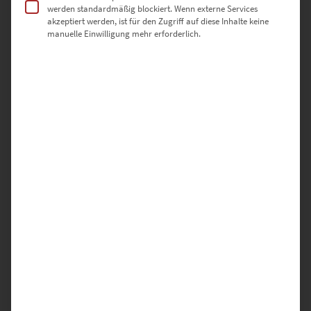
werden standardmäßig blockiert. Wenn externe Services
akzeptiert werden, ist für den Zugriff auf diese Inhalte keine
SCHREIBE DIE ERSTE BEWERTUNG FÜR „EZ00470 THE PLATANUS
manuelle Einwilligung mehr erforderlich.
WATCH“
Deine E-Mail-Adresse wird nicht veröffentlicht.
Erforderliche Felder sind mit
*
markiert
DEINE BEWERTUNG
*