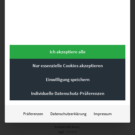
Dieses Produkt weist mehrere Varianten auf. Die Optionen können auf der Produktseite gewählt werden
Ich akzeptiere alle
Nur essenzielle Cookies akzeptieren
Einwilligung speichern
Individuelle Datenschutz-Präferenzen
EZ00010 Prism Stuttgart
Präferenzen
Datenschutzerklärung
Impressum
€
24,90
–
€
1.099,00
Enthält 19% Mwst.
zzgl.
Versand