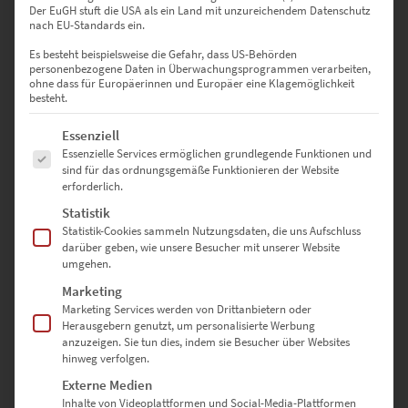
Der EuGH stuft die USA als ein Land mit unzureichendem Datenschutz
0
nach EU-Standards ein.
Es besteht beispielsweise die Gefahr, dass US-Behörden
0
Bewertungen
personenbezogene Daten in Überwachungsprogrammen verarbeiten,
ohne dass für Europäerinnen und Europäer eine Klagemöglichkeit
besteht.
0
Es folgt eine Liste der Service-Gruppen, für die eine Einwilligung erte
Essenziell
0
Essenzielle Services ermöglichen grundlegende Funktionen und
sind für das ordnungsgemäße Funktionieren der Website
0
erforderlich.
0
Statistik
Statistik-Cookies sammeln Nutzungsdaten, die uns Aufschluss
0
darüber geben, wie unsere Besucher mit unserer Website
umgehen.
Marketing
Marketing Services werden von Drittanbietern oder
Bewertungen
Herausgebern genutzt, um personalisierte Werbung
anzuzeigen. Sie tun dies, indem sie Besucher über Websites
hinweg verfolgen.
Es gibt noch keine Bewertungen.
Externe Medien
Inhalte von Videoplattformen und Social-Media-Plattformen