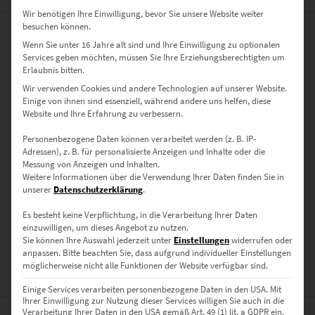
Wir benötigen Ihre Einwilligung, bevor Sie unsere Website weiter
besuchen können.
Der Börsenplatz am Friedrichsbau in Stuttgart
Wenn Sie unter 16 Jahre alt sind und Ihre Einwilligung zu optionalen
Services geben möchten, müssen Sie Ihre Erziehungsberechtigten um
Erlaubnis bitten.
ZUSÄTZLICHE INFORMATIONEN
Wir verwenden Cookies und andere Technologien auf unserer Website.
Einige von ihnen sind essenziell, während andere uns helfen, diese
Website und Ihre Erfahrung zu verbessern.
Personenbezogene Daten können verarbeitet werden (z. B. IP-
PRODUKT BESONDERHEITEN
Adressen), z. B. für personalisierte Anzeigen und Inhalte oder die
Messung von Anzeigen und Inhalten.
AUSFÜHRUNG
Weitere Informationen über die Verwendung Ihrer Daten finden Sie in
Poster, Leinwand auf Keilrahmen, Acrylglas
unserer
Datenschutzerklärung
.
GRÖSSE
Es besteht keine Verpflichtung, in die Verarbeitung Ihrer Daten
30 x 20 cm, 45 x 30 cm, 60 x 40 cm, 75 x 50 cm, 90 x 60 cm, 120 x 80
einzuwilligen, um dieses Angebot zu nutzen.
Sie können Ihre Auswahl jederzeit unter
Einstellungen
widerrufen oder
cm, 135 x 90 cm, 150 x 100 cm
anpassen.
Bitte beachten Sie, dass aufgrund individueller Einstellungen
möglicherweise nicht alle Funktionen der Website verfügbar sind.
BEWERTUNGEN (0)
Einige Services verarbeiten personenbezogene Daten in den USA. Mit
Ihrer Einwilligung zur Nutzung dieser Services willigen Sie auch in die
Verarbeitung Ihrer Daten in den USA gemäß Art. 49 (1) lit. a GDPR ein.