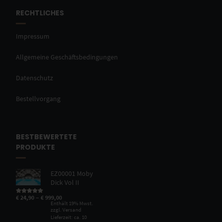
RECHTLICHES
Impressum
Allgemeine Geschäftsbedingungen
Datenschutz
Bestellvorgang
BESTBEWERTETE
PRODUKTE
EZ00001 Moby
Dick Vol II
–
€
24,90
€
999,00
Bewertet mit
5.00
von 5
Enthält 19% Mwst.
zzgl.
Versand
Lieferzeit: ca. 10