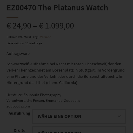
EZ00470 The Platanus Watch
€
24,90
–
€
1.099,00
Enthält 19% Mwst.
zzgl.
Versand
Lieferzeit: ca. 10 Werktage
Auftragsware
Schwarzweiß Aufnahme bei Nacht mit roten Lichtschweif, der den
Verkehr kennzeichnet am Börsenplatz in Stuttgart. Im Vordergrund
eine Platane und der Verkehr, der durch die Börsenstraße zieht. Im
Hintergrund das Lillet (ehem. California)
Hersteller:
Zouboulis Photography
Verantwortliche Person:
Emmanuel Zouboulis
zouboulis.com
Ausführung
Größe