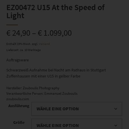
EZ00472 U15 At the Speed of
Light
€
24,90
–
€
1.099,00
Enthält 19% Mwst.
zzgl.
Versand
Lieferzeit: ca. 10 Werktage
Auftragsware
Schwarzweiß Aufnahme bei Nacht am Rathaus in Stuttgart
Zuffenhausen mit einer U15 in gelber Farbe
Hersteller:
Zouboulis Photography
Verantwortliche Person:
Emmanuel Zouboulis
zouboulis.com
Ausführung
Größe