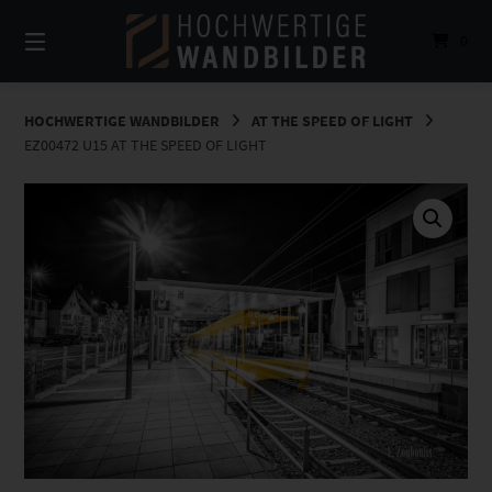
Springe
zum
0
Inhalt
HOCHWERTIGE WANDBILDER
AT THE SPEED OF LIGHT
EZ00472 U15 AT THE SPEED OF LIGHT