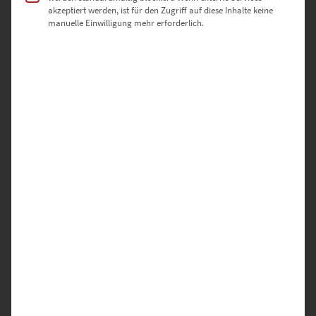
akzeptiert werden, ist für den Zugriff auf diese Inhalte keine
✅ Auswahl aus drei edlen Ausführungen
manuelle Einwilligung mehr erforderlich.
✅ Sicher verpackt & schnell versendet
✅ Für Architekturbüros, Kanzleien oder dein Zuhause
Jetzt entdecken – und mit „U15 At the
Speed of Light“ grafische Präzision
und urbane Energie in deine Räume
holen.
Hinweis:
Das Motiv kann auch lizenziert werden – für Print, Editorial
oder digitale Nutzung. Anfrage direkt über unser
Kontaktformular
ZUSÄTZLICHE INFORMATIONEN