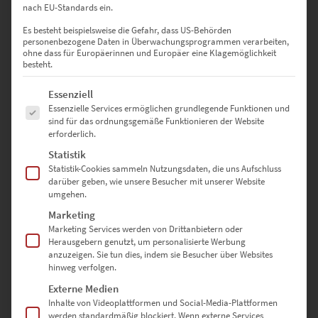
Besprechungsräumen
nach EU-Standards ein.
Es besteht beispielsweise die Gefahr, dass US-Behörden
120 × 80 cm – Großformatig & elegant in Lounges oder
personenbezogene Daten in Überwachungsprogrammen verarbeiten,
Beratungsbüros
ohne dass für Europäerinnen und Europäer eine Klagemöglichkeit
besteht.
135 × 90 cm – Bringt Dynamik in Agenturen, Galerien oder
Es folgt eine Liste der Service-Gruppen, für die eine Einwilligung erte
moderne Wohnzimmer
Essenziell
Essenzielle Services ermöglichen grundlegende Funktionen und
sind für das ordnungsgemäße Funktionieren der Website
150 × 100 cm – Maximale Wirkung für große Wände in offenen
erforderlich.
Raumkonzepten
Statistik
Statistik-Cookies sammeln Nutzungsdaten, die uns Aufschluss
darüber geben, wie unsere Besucher mit unserer Website
Sonderformate sind auf Anfrage möglich – nutze dazu einfach
umgehen.
unser
Kontaktformular
Marketing
Marketing Services werden von Drittanbietern oder
Herausgebern genutzt, um personalisierte Werbung
Warum hochwertige-wandbilder.de?
anzuzeigen. Sie tun dies, indem sie Besucher über Websites
hinweg verfolgen.
✅ Direkt vom Fotografen – keine Zwischenhändler
Externe Medien
Inhalte von Videoplattformen und Social-Media-Plattformen
✅ Individuell gefertigt in Deutschland
werden standardmäßig blockiert. Wenn externe Services