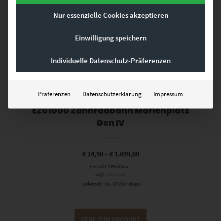
Nur essenzielle Cookies akzeptieren
Einwilligung speichern
Individuelle Datenschutz-Präferenzen
Präferenzen
Datenschutzerklärung
Impressum
EZ01000 Zahnradbahn Marienplatz
Gen IV
€
24,90
–
€
1.099,00
Enthält 19% Mwst.
zzgl.
Versand
Lieferzeit: ca. 10 Werktage
GEHE ZUM PRODUKT