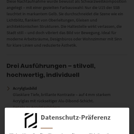
Diese Nachtaufnahme wurde bewusst als Schwarzweißkomposition
angelegt – mit einer gezielten Farbauswahl: Nur die U15 der SSB
leuchtet in markantem Gelb. Sie durchschneidet die Szene wie ein
Lichtblitz, flankiert von Oberleitungen, Gleisen und
architektonischen Strukturen. Die Haltestelle wirkt verlassen, die
Stadt still – und doch vibriert das Bild vor Bewegung. Ideal für
moderne Arbeitsräume, Designbüros oder Wohnzimmer mit Sinn
für klare Linien und reduzierte Ästhetik.
Drei Ausführungen – stilvoll,
hochwertig, individuell
Acrylglasbild
Glasklare Tiefe, brillante Kontraste – auf 4 mm starkem
Acrylglas mit rückseitiger Alu-Dibond-Schicht.
Details zu Acrylglasbildern
Datenschutz-Präferenz
Leinwand auf Keilrahmen
Künstlerischer Look, matte Struktur – ideal für Räume mit
persönlichem Charakter.