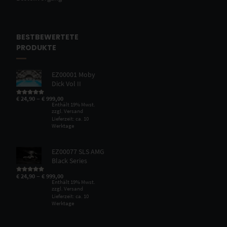
BESTBEWERTETE
PRODUKTE
EZ00001 Moby
Dick Vol II
–
€
24,90
€
999,00
Bewertet mit
5.00
von 5
Enthält 19% Mwst.
zzgl.
Versand
Lieferzeit: ca. 10
Werktage
EZ00077 SLS AMG
Black Series
–
€
24,90
€
999,00
Bewertet mit
5.00
von 5
Enthält 19% Mwst.
zzgl.
Versand
Lieferzeit: ca. 10
Werktage