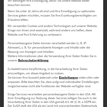
Wir benötigen Ihre Einwilligung, bevor Sie unsere Website weiter
Details zu Leinwandbildern
besuchen können.
Wenn Sie unter 16 Jahre alt sind und Ihre Einwilligung zu optionalen
Poster
Services geben möchten, müssen Sie Ihre Erziehungsberechtigten um
Seidenmatter Qualitätsdruck – leicht, rahmbar, flexibel.
Erlaubnis bitten.
Details zu Postern
Wir verwenden Cookies und andere Technologien auf unserer Website.
Einige von ihnen sind essenziell, während andere uns helfen, diese
Website und Ihre Erfahrung zu verbessern.
Verfügbare Größen – abgestimmt auf
Personenbezogene Daten können verarbeitet werden (z. B. IP-
Raum & Wirkung
Adressen), z. B. für personalisierte Anzeigen und Inhalte oder die
Messung von Anzeigen und Inhalten.
Weitere Informationen über die Verwendung Ihrer Daten finden Sie in
30 × 20 cm – Für kleine Akzente oder urbane Geschenkideen
unserer
Datenschutzerklärung
.
45 × 30 cm – Wirkt stark in Fluren, Studios oder urbanen Cafés
Es besteht keine Verpflichtung, in die Verarbeitung Ihrer Daten
einzuwilligen, um dieses Angebot zu nutzen.
Sie können Ihre Auswahl jederzeit unter
Einstellungen
widerrufen oder
60 × 40 cm – Ideal für Wartebereiche mit modernem Flair
anpassen.
Bitte beachten Sie, dass aufgrund individueller Einstellungen
möglicherweise nicht alle Funktionen der Website verfügbar sind.
75 × 50 cm – Für Kanzleien, Praxen oder das architektonisch
gestaltete Homeoffice
Einige Services verarbeiten personenbezogene Daten in den USA. Mit
Ihrer Einwilligung zur Nutzung dieser Services willigen Sie auch in die
Verarbeitung Ihrer Daten in den USA gemäß Art. 49 (1) lit. a GDPR ein.
90 × 60 cm – Setzt Struktur in Präsentations- oder
Der EuGH stuft die USA als ein Land mit unzureichendem Datenschutz