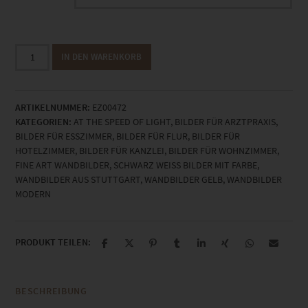
EZ00472
IN DEN WARENKORB
U15
At
the
ARTIKELNUMMER:
EZ00472
Speed
KATEGORIEN:
AT THE SPEED OF LIGHT
,
BILDER FÜR ARZTPRAXIS
,
of
BILDER FÜR ESSZIMMER
,
BILDER FÜR FLUR
,
BILDER FÜR
Light
HOTELZIMMER
,
BILDER FÜR KANZLEI
,
BILDER FÜR WOHNZIMMER
,
Menge
FINE ART WANDBILDER
,
SCHWARZ WEISS BILDER MIT FARBE
,
WANDBILDER AUS STUTTGART
,
WANDBILDER GELB
,
WANDBILDER
MODERN
PRODUKT TEILEN:
BESCHREIBUNG