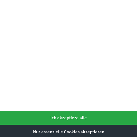
mme ihr zu.
*
Ähnliche Produkte
Dieses Produkt weist mehrere Varianten auf. Die Optionen können auf der Produktseite gewählt werden
Ich akzeptiere alle
Nur essenzielle Cookies akzeptieren