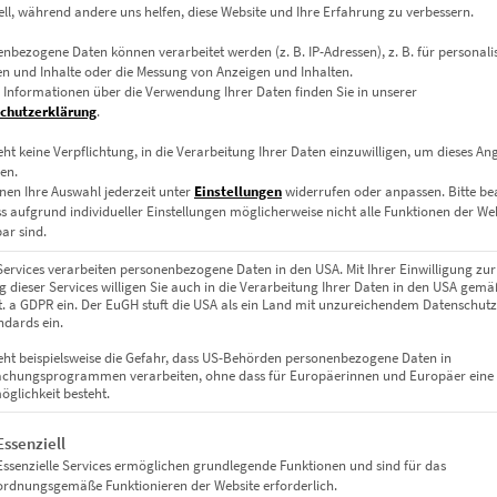
ell, während andere uns helfen, diese Website und Ihre Erfahrung zu verbessern.
nbezogene Daten können verarbeitet werden (z. B. IP-Adressen), z. B. für personalis
n und Inhalte oder die Messung von Anzeigen und Inhalten.
 Informationen über die Verwendung Ihrer Daten finden Sie in unserer
chutzerklärung
.
eht keine Verpflichtung, in die Verarbeitung Ihrer Daten einzuwilligen, um dieses An
en.
Leinwand auf Keilrahmen, Acrylglas
nen Ihre Auswahl jederzeit unter
Einstellungen
widerrufen oder anpassen.
Bitte b
ss aufgrund individueller Einstellungen möglicherweise nicht alle Funktionen der We
m, 50 x 50 cm, 60 x 60 cm, 70 x 70 cm, 80 x 80 cm, 90 x 90 cm, 100 x 1
ar sind.
Services verarbeiten personenbezogene Daten in den USA. Mit Ihrer Einwilligung zur
 dieser Services willigen Sie auch in die Verarbeitung Ihrer Daten in den USA gemäß
lit. a GDPR ein. Der EuGH stuft die USA als ein Land mit unzureichendem Datenschut
dards ein.
eht beispielsweise die Gefahr, dass US-Behörden personenbezogene Daten in
chungsprogrammen verarbeiten, ohne dass für Europäerinnen und Europäer eine
glichkeit besteht.
gt eine Liste der Service-Gruppen, für die eine Einwilligung erteil
Essenziell
Essenzielle Services ermöglichen grundlegende Funktionen und sind für das
ordnungsgemäße Funktionieren der Website erforderlich.