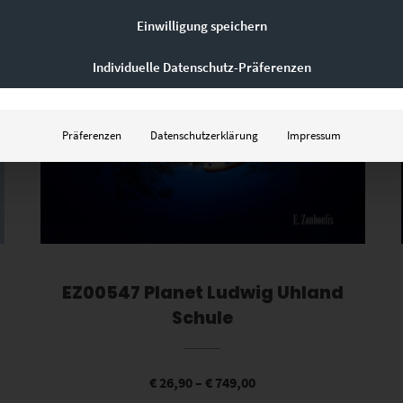
Einwilligung speichern
Individuelle Datenschutz-Präferenzen
Präferenzen
Datenschutzerklärung
Impressum
EZ00547 Planet Ludwig Uhland
Schule
€
26,90
–
€
749,00