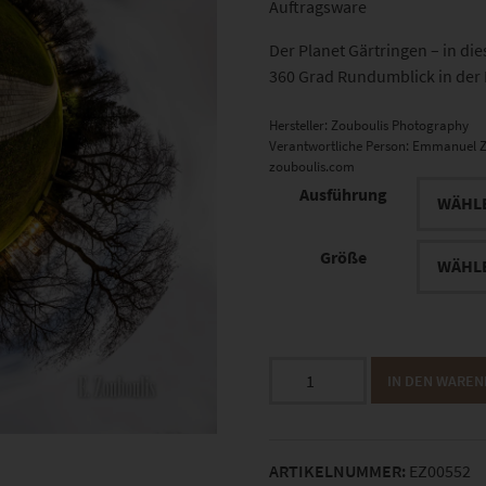
Auftragsware
Der Planet Gärtringen – in die
360 Grad Rundumblick in der
Hersteller:
Zouboulis Photography
Verantwortliche Person:
Emmanuel Z
zouboulis.com
Ausführung
Größe
EZ00552
IN DEN WARE
Planet
Villa
Schwalbenhof
ARTIKELNUMMER:
EZ00552
Menge