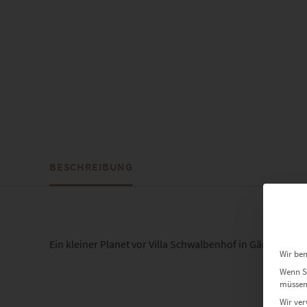
BESCHREIBUNG
Ein kleiner Planet vor Villa Schwalbenhof in Gärtringen.
Wir ben
Wenn Si
müssen 
Wir ver