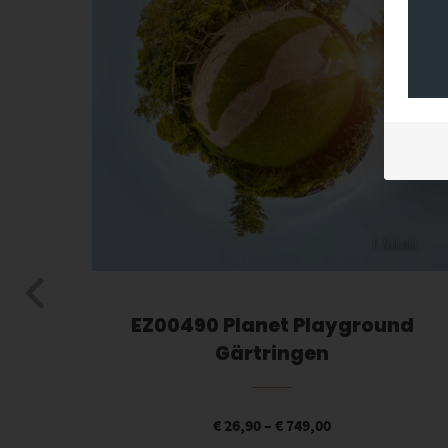
owna
EZ00490 Planet Playground
Gärtringen
€
26,90
–
€
749,00