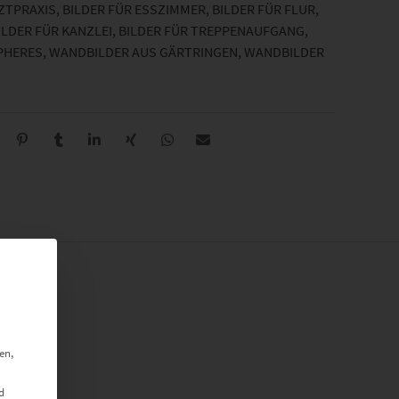
RZTPRAXIS
,
BILDER FÜR ESSZIMMER
,
BILDER FÜR FLUR
,
ILDER FÜR KANZLEI
,
BILDER FÜR TREPPENAUFGANG
,
PHERES
,
WANDBILDER AUS GÄRTRINGEN
,
WANDBILDER
en,
d