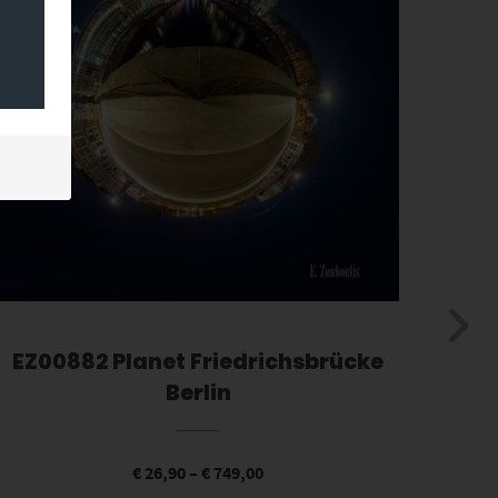
EZ00882 Planet Friedrichsbrücke
Berlin
€
26,90
–
€
749,00