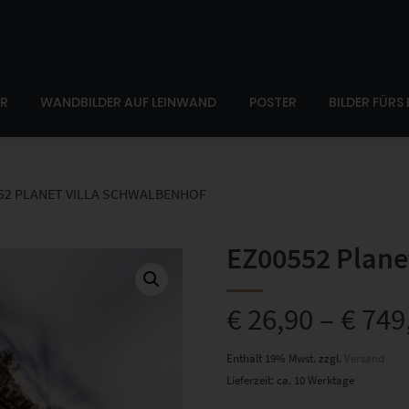
ER
WANDBILDER AUF LEINWAND
POSTER
BILDER FÜRS
52 PLANET VILLA SCHWALBENHOF
EZ00552 Plane
€
26,90
–
€
749
Enthält 19% Mwst.
zzgl.
Versand
Lieferzeit: ca. 10 Werktage