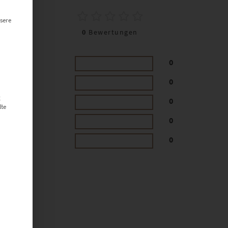
0
sere
0
Bewertungen
0
0
g
0
lte
0
0