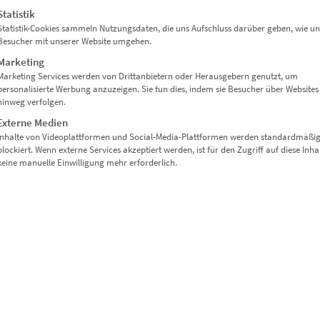
Statistik
Statistik-Cookies sammeln Nutzungsdaten, die uns Aufschluss darüber geben, wie un
Besucher mit unserer Website umgehen.
Marketing
Marketing Services werden von Drittanbietern oder Herausgebern genutzt, um
personalisierte Werbung anzuzeigen. Sie tun dies, indem sie Besucher über Websites
hinweg verfolgen.
Externe Medien
Inhalte von Videoplattformen und Social-Media-Plattformen werden standardmäßi
blockiert. Wenn externe Services akzeptiert werden, ist für den Zugriff auf diese Inha
keine manuelle Einwilligung mehr erforderlich.
ANET VILLA SCHWALBENHOF“