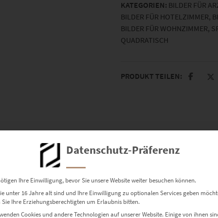
KATEGORIEN:
BILDER FÜR A
BILDER FÜR HOTELZIMMER
,
B
BILDER FÜR WOHNZIMMER
,
S
QUADRATISCH
PRODUKT TEILEN:
Datenschutz-Präferenz
ötigen Ihre Einwilligung, bevor Sie unsere Website weiter besuchen können.
e unter 16 Jahre alt sind und Ihre Einwilligung zu optionalen Services geben möcht
Sie Ihre Erziehungsberechtigten um Erlaubnis bitten.
wenden Cookies und andere Technologien auf unserer Website. Einige von ihnen sin