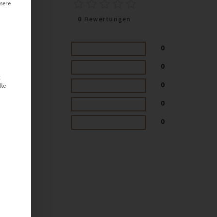
0
sere
0
Bewertungen
0
0
g
0
lte
0
0