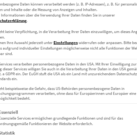
nbezogene Daten können verarbeitet werden (z. B. IP-Adressen), z. B. für personalis
n und Inhalte oder die Messung von Anzeigen und Inhalten.
 Informationen über die Verwendung Ihrer Daten finden Sie in unserer
chutzerklärung
.
eht keine Verpflichtung, in die Verarbeitung Ihrer Daten einzuwilligen, um dieses An
en.
nen Ihre Auswahl jederzeit unter
Einstellungen
widerrufen oder anpassen.
Bitte b
 auf Keilrahmen, Acrylglas
ss aufgrund individueller Einstellungen möglicherweise nicht alle Funktionen der We
ar sind.
m, 90 x 30 cm, 120 x 40 cm, 150 x 50 cm
Services verarbeiten personenbezogene Daten in den USA. Mit Ihrer Einwilligung zur
 dieser Services willigen Sie auch in die Verarbeitung Ihrer Daten in den USA gemäß
lit. a GDPR ein. Der EuGH stuft die USA als ein Land mit unzureichendem Datenschut
dards ein.
eht beispielsweise die Gefahr, dass US-Behörden personenbezogene Daten in
chungsprogrammen verarbeiten, ohne dass für Europäerinnen und Europäer eine
glichkeit besteht.
gt eine Liste der Service-Gruppen, für die eine Einwilligung erteil
Essenziell
Essenzielle Services ermöglichen grundlegende Funktionen und sind für das
ordnungsgemäße Funktionieren der Website erforderlich.
Statistik