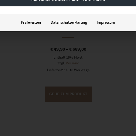
EZ00113 Esslingen Skyline
Präferenzen
Datenschutzerklärung
Impressum
Panorama
€
49,90
–
€
689,00
Enthält 19% Mwst.
zzgl.
Versand
Lieferzeit: ca. 10 Werktage
GEHE ZUM PRODUKT