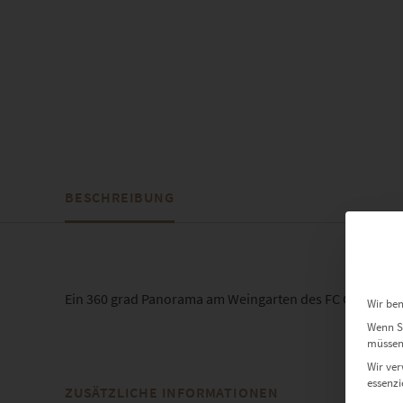
BESCHREIBUNG
Ein 360 grad Panorama am Weingarten des FC Gärtringe
Wir ben
Wenn Si
müssen 
Wir ver
essenzi
ZUSÄTZLICHE INFORMATIONEN