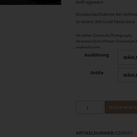
Auftragsware
Rundumaufnahme bei Vollmon
in einem 360 Grad Panorama
Hersteller:
Zouboulis Photography
Verantwortliche Person:
Emmanuel Z
zouboulis.com
Ausführung
Größe
EZ00557
IN DEN WARE
FC
Gärtringen
Panorama
ARTIKELNUMMER:
EZ00557
Menge