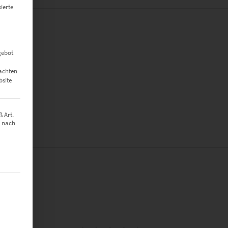
ierte
gebot
eachten
bsite
 Art.
z nach
t werden kann. Die erste Service-Gruppe ist essenziell und kann nich