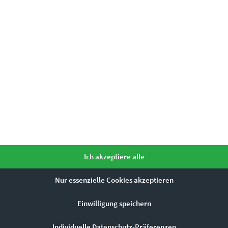
Ähnliche Produkte
Ich akzeptiere alle
Dieses Produkt weist mehrere Varianten auf. Die Optionen können auf der Produktseite gewählt werden
Nur essenzielle Cookies akzeptieren
Einwilligung speichern
Individuelle Datenschutz-Präferenzen