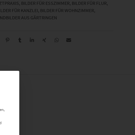
RZTPRAXIS
,
BILDER FÜR ESSZIMMER
,
BILDER FÜR FLUR
,
ILDER FÜR KANZLEI
,
BILDER FÜR WOHNZIMMER
,
NDBILDER AUS GÄRTRINGEN
en,
d