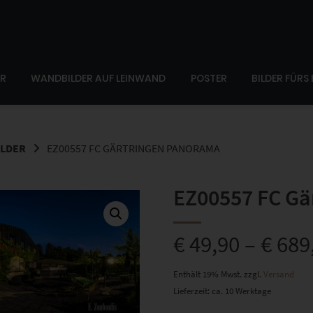
ER
WANDBILDER AUF LEINWAND
POSTER
BILDER FÜRS
LDER
EZ00557 FC GÄRTRINGEN PANORAMA
EZ00557 FC Gä
€
49,90
–
€
689
Enthält 19% Mwst.
zzgl.
Versand
Lieferzeit: ca. 10 Werktage