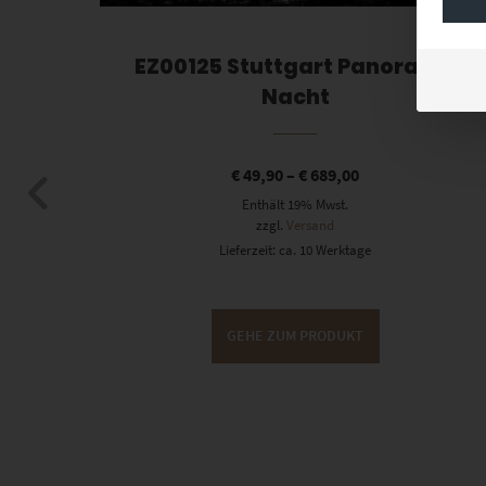
e
EZ00125 Stuttgart Panorama
Nacht
€
49,90
–
€
689,00
Enthält 19% Mwst.
zzgl.
Versand
Lieferzeit: ca. 10 Werktage
GEHE ZUM PRODUKT