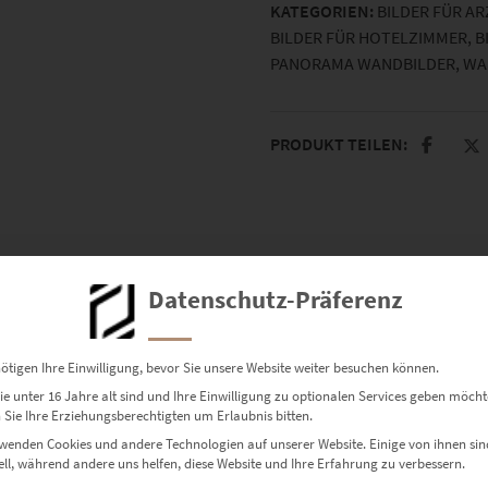
KATEGORIEN:
BILDER FÜR A
BILDER FÜR HOTELZIMMER
,
B
PANORAMA WANDBILDER
,
WA
PRODUKT TEILEN:
Datenschutz-Präferenz
n.
ötigen Ihre Einwilligung, bevor Sie unsere Website weiter besuchen können.
e unter 16 Jahre alt sind und Ihre Einwilligung zu optionalen Services geben möcht
Sie Ihre Erziehungsberechtigten um Erlaubnis bitten.
wenden Cookies und andere Technologien auf unserer Website. Einige von ihnen sin
ell, während andere uns helfen, diese Website und Ihre Erfahrung zu verbessern.