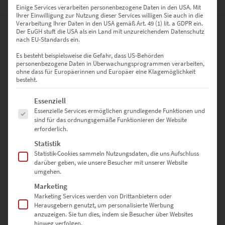
BEWERTUNGEN (0)
Einige Services verarbeiten personenbezogene Daten in den USA. Mit
Ihrer Einwilligung zur Nutzung dieser Services willigen Sie auch in die
Verarbeitung Ihrer Daten in den USA gemäß Art. 49 (1) lit. a GDPR ein.
Der EuGH stuft die USA als ein Land mit unzureichendem Datenschutz
0
nach EU-Standards ein.
Es besteht beispielsweise die Gefahr, dass US-Behörden
0
Bewertungen
personenbezogene Daten in Überwachungsprogrammen verarbeiten,
ohne dass für Europäerinnen und Europäer eine Klagemöglichkeit
besteht.
0
Es folgt eine Liste der Service-Gruppen, für die eine Einwilligung erte
Essenziell
0
Essenzielle Services ermöglichen grundlegende Funktionen und
sind für das ordnungsgemäße Funktionieren der Website
0
erforderlich.
0
Statistik
Statistik-Cookies sammeln Nutzungsdaten, die uns Aufschluss
0
darüber geben, wie unsere Besucher mit unserer Website
umgehen.
Marketing
Marketing Services werden von Drittanbietern oder
Bewertungen
Herausgebern genutzt, um personalisierte Werbung
anzuzeigen. Sie tun dies, indem sie Besucher über Websites
hinweg verfolgen.