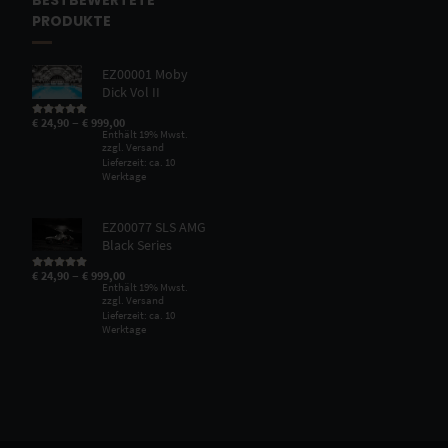
BESTBEWERTETE
PRODUKTE
EZ00001 Moby
Dick Vol II
–
€
24,90
€
999,00
Bewertet mit
5.00
von 5
Enthält 19% Mwst.
zzgl.
Versand
Lieferzeit: ca. 10
Werktage
EZ00077 SLS AMG
Black Series
–
€
24,90
€
999,00
Bewertet mit
5.00
von 5
Enthält 19% Mwst.
zzgl.
Versand
Lieferzeit: ca. 10
Werktage