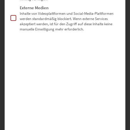
Es gibt noch keine Bewertungen.
Externe Medien
Inhalte von Videoplattformen und Social-Media-Plattformen
werden standardmäßig blockiert. Wenn externe Services
akzeptiert werden, ist für den Zugriff auf diese Inhalte keine
SCHREIBE DIE ERSTE BEWERTUNG FÜR „EZ00581 PLANET
manuelle Einwilligung mehr erforderlich.
SPORTPLATZ GÄRTRINGEN“
Deine E-Mail-Adresse wird nicht veröffentlicht.
Erforderliche Felder sind mit
*
markiert
DEINE BEWERTUNG
*