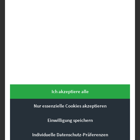
Ähnliche Produkte
Dieses Produkt weist mehrere Varianten auf. Die Optionen können auf der Produktseite gewählt werden
Ich akzeptiere alle
Nur essenzielle Cookies akzeptieren
Einwilligung speichern
Individuelle Datenschutz-Präferenzen