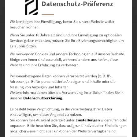
Datenschutz-Präferenz
BESCHREIBUNG
Wir benötigen Ihre Einwilligung, bevor Sie unsere Website weiter
besuchen können.
Wenn Sie unter 16 Jahre alt sind und Ihre Einwilligung zu optionalen
Ein kleiner Planet am Sportplatz des FC Gärtringen.
Services geben möchten, müssen Sie Ihre Erziehungsberechtigten um
Erlaubnis bitten.
Wir verwenden Cookies und andere Technologien auf unserer Website.
ZUSÄTZLICHE INFORMATIONEN
Einige von ihnen sind essenziell, während andere uns helfen, diese
Website und Ihre Erfahrung zu verbessern.
Personenbezogene Daten können verarbeitet werden (z. B. IP-
PRODUKT BESONDERHEITEN
Adressen), z. B. für personalisierte Anzeigen und Inhalte oder die
Messung von Anzeigen und Inhalten.
AUSFÜHRUNG
Weitere Informationen über die Verwendung Ihrer Daten finden Sie in
unserer
Datenschutzerklärung
.
Poster, Leinwand auf Keilrahmen, Acrylglas
GRÖSSE
Es besteht keine Verpflichtung, in die Verarbeitung Ihrer Daten
einzuwilligen, um dieses Angebot zu nutzen.
40 x 40 cm, 50 x 50 cm, 60 x 60 cm, 70 x 70 cm, 80 x 80 cm, 90 x 90 cm,
Sie können Ihre Auswahl jederzeit unter
Einstellungen
widerrufen oder
100 x 100 cm
anpassen.
Bitte beachten Sie, dass aufgrund individueller Einstellungen
möglicherweise nicht alle Funktionen der Website verfügbar sind.