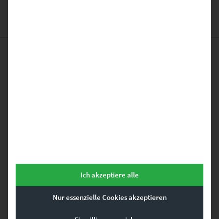
Das könnte dir auch
gefallen …
Dieses Produkt weist mehrere Varianten auf. Die Optionen können auf der Produktseite gewählt werden
Ich akzeptiere alle
Nur essenzielle Cookies akzeptieren