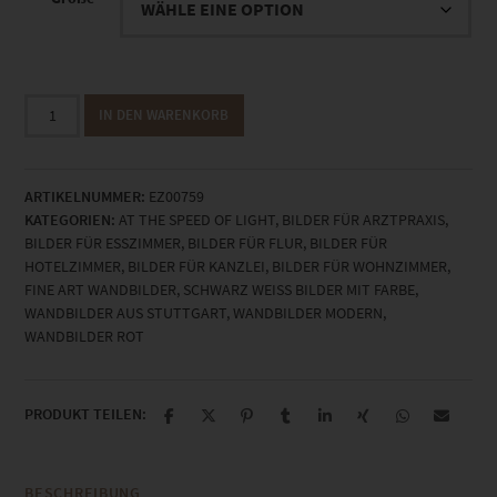
EZ00759
IN DEN WARENKORB
Gerlingen
At
the
ARTIKELNUMMER:
EZ00759
Speed
KATEGORIEN:
AT THE SPEED OF LIGHT
,
BILDER FÜR ARZTPRAXIS
,
of
BILDER FÜR ESSZIMMER
,
BILDER FÜR FLUR
,
BILDER FÜR
Light
HOTELZIMMER
,
BILDER FÜR KANZLEI
,
BILDER FÜR WOHNZIMMER
,
Menge
FINE ART WANDBILDER
,
SCHWARZ WEISS BILDER MIT FARBE
,
WANDBILDER AUS STUTTGART
,
WANDBILDER MODERN
,
WANDBILDER ROT
PRODUKT TEILEN:
BESCHREIBUNG