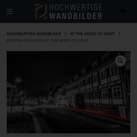
Springe
zum
0
Inhalt
HOCHWERTIGE WANDBILDER
AT THE SPEED OF LIGHT
EZ00759 GERLINGEN AT THE SPEED OF LIGHT