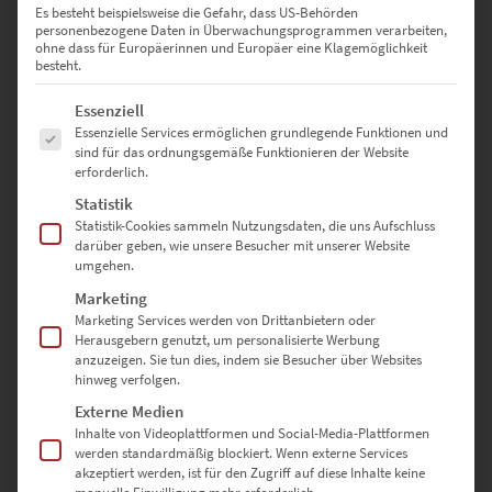
Es besteht beispielsweise die Gefahr, dass US-Behörden
personenbezogene Daten in Überwachungsprogrammen verarbeiten,
135 × 90 cm
– Großzügig und präsent – für Bürgerbüros oder
ohne dass für Europäerinnen und Europäer eine Klagemöglichkeit
Kreativbüros
besteht.
Es folgt eine Liste der Service-Gruppen, für die eine Einwilligung erte
150 × 100 cm
– Ein monumentaler Blickfang in Konferenzräumen
Essenziell
oder Empfangshallen
Essenzielle Services ermöglichen grundlegende Funktionen und
sind für das ordnungsgemäße Funktionieren der Website
erforderlich.
Sonderformate sind auf Anfrage möglich – nutze dazu einfach
Statistik
unser
Kontaktformular
Statistik-Cookies sammeln Nutzungsdaten, die uns Aufschluss
darüber geben, wie unsere Besucher mit unserer Website
umgehen.
Warum hochwertige-wandbilder.de?
Marketing
Marketing Services werden von Drittanbietern oder
Herausgebern genutzt, um personalisierte Werbung
✅ Direkt vom Fotografen – keine Zwischenhändler
anzuzeigen. Sie tun dies, indem sie Besucher über Websites
hinweg verfolgen.
✅ Individuell gefertigt in Deutschland
Externe Medien
Inhalte von Videoplattformen und Social-Media-Plattformen
✅ Auswahl aus drei edlen Ausführungen
werden standardmäßig blockiert. Wenn externe Services
akzeptiert werden, ist für den Zugriff auf diese Inhalte keine
✅ Sicher verpackt & schnell versendet