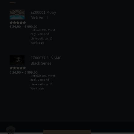
EZ00001 Moby
Dick Vol II
–
€
24,90
€
999,00
Bewertet mit
5.00
von 5
Enthält 19% Mwst.
zzgl.
Versand
Lieferzeit: ca. 10
Werktage
EZ00077 SLS AMG
Black Series
–
€
24,90
€
999,00
Bewertet mit
5.00
von 5
Enthält 19% Mwst.
zzgl.
Versand
Lieferzeit: ca. 10
Werktage