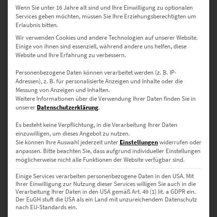
• Seidenmatter Premiumdruck mit klaren Kontrasten
Wenn Sie unter 16 Jahre alt sind und Ihre Einwilligung zu optionalen
• Leicht zu rahmen – flexibel in der Raumgestaltung
Services geben möchten, müssen Sie Ihre Erziehungsberechtigten um
Erlaubnis bitten.
• Einstieg in hochwertige Fotokunst
→
Details zu Postern
Wir verwenden Cookies und andere Technologien auf unserer Website.
Einige von ihnen sind essenziell, während andere uns helfen, diese
Website und Ihre Erfahrung zu verbessern.
Verfügbare Größen:
Personenbezogene Daten können verarbeitet werden (z. B. IP-
Adressen), z. B. für personalisierte Anzeigen und Inhalte oder die
Messung von Anzeigen und Inhalten.
30 × 20 cm
– Ideal für schmale Nischen oder als Duo in der
Weitere Informationen über die Verwendung Ihrer Daten finden Sie in
Galerie-Wand
unserer
Datenschutzerklärung
.
45 × 30 cm
– Für Eingangsbereiche mit Charme
Es besteht keine Verpflichtung, in die Verarbeitung Ihrer Daten
einzuwilligen, um dieses Angebot zu nutzen.
60 × 40 cm
– Wirkt stark über Schreibtischen oder Beistelltischen
Sie können Ihre Auswahl jederzeit unter
Einstellungen
widerrufen oder
anpassen.
Bitte beachten Sie, dass aufgrund individueller Einstellungen
möglicherweise nicht alle Funktionen der Website verfügbar sind.
75 × 50 cm
– Perfekt für Praxen mit Anspruch an Ästhetik
Einige Services verarbeiten personenbezogene Daten in den USA. Mit
90 × 60 cm
– Für Besprechungsräume oder moderne Behörden
Ihrer Einwilligung zur Nutzung dieser Services willigen Sie auch in die
Verarbeitung Ihrer Daten in den USA gemäß Art. 49 (1) lit. a GDPR ein.
Der EuGH stuft die USA als ein Land mit unzureichendem Datenschutz
120 × 80 cm
– Eindrucksvoll in Hotellounges oder über
nach EU-Standards ein.
Sideboards