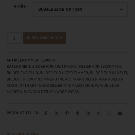
Größe
EZ00934
IN DEN WARENKORB
Denkpartner
Stuttgart
in
ARTIKELNUMMER:
EZ00934
Schwarz
KATEGORIEN:
BILDER FÜR ARZTPRAXIS
,
BILDER FÜR ESSZIMMER
,
Weiß
BILDER FÜR FLUR
,
BILDER FÜR HOTELZIMMER
,
BILDER FÜR KANZLEI
,
Menge
BILDER FÜR WOHNZIMMER
,
FINE ART WANDBILDER
,
WANDBILDER
AUS STUTTGART
,
WANDBILDER MINIMALISTISCH
,
WANDBILDER
MODERN
,
WANDBILDER SCHWARZ WEISS
PRODUKT TEILEN:
BESCHREIBUNG