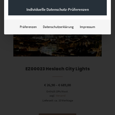
Individuelle Datenschutz-Präferenzen
Dieses Produkt weist mehrere Varianten auf. Die Optionen können auf der Produktseite gewählt werden
Präferenzen
Datenschutzerklärung
Impressum
EZ00023 Heslach City Lights
€
26,90
–
€
689,00
Enthält 19% Mwst.
zzgl.
Versand
Lieferzeit: ca. 10 Werktage