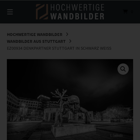
Springe
zum
0
Inhalt
HOCHWERTIGE WANDBILDER
WANDBILDER AUS STUTTGART
EZ00934 DENKPARTNER STUTTGART IN SCHWARZ WEISS