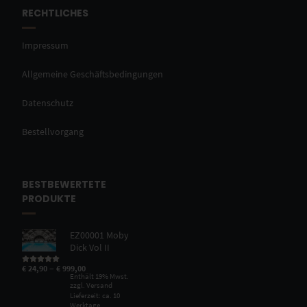
RECHTLICHES
Impressum
Allgemeine Geschäftsbedingungen
Datenschutz
Bestellvorgang
BESTBEWERTETE
PRODUKTE
EZ00001 Moby
Dick Vol II
–
€
24,90
€
999,00
Bewertet mit
5.00
von 5
Enthält 19% Mwst.
zzgl.
Versand
Lieferzeit: ca. 10
Werktage