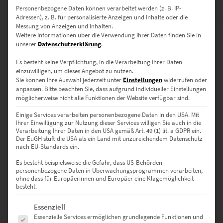
Personenbezogene Daten können verarbeitet werden (z. B. IP-
BEWERTUNGEN (0)
Adressen), z. B. für personalisierte Anzeigen und Inhalte oder die
Messung von Anzeigen und Inhalten.
Weitere Informationen über die Verwendung Ihrer Daten finden Sie in
0
unserer
Datenschutzerklärung
.
Es besteht keine Verpflichtung, in die Verarbeitung Ihrer Daten
0
Bewertungen
einzuwilligen, um dieses Angebot zu nutzen.
Sie können Ihre Auswahl jederzeit unter
Einstellungen
widerrufen oder
anpassen.
Bitte beachten Sie, dass aufgrund individueller Einstellungen
0
möglicherweise nicht alle Funktionen der Website verfügbar sind.
0
Einige Services verarbeiten personenbezogene Daten in den USA. Mit
Ihrer Einwilligung zur Nutzung dieser Services willigen Sie auch in die
0
Verarbeitung Ihrer Daten in den USA gemäß Art. 49 (1) lit. a GDPR ein.
Der EuGH stuft die USA als ein Land mit unzureichendem Datenschutz
nach EU-Standards ein.
0
Es besteht beispielsweise die Gefahr, dass US-Behörden
0
personenbezogene Daten in Überwachungsprogrammen verarbeiten,
ohne dass für Europäerinnen und Europäer eine Klagemöglichkeit
besteht.
Es folgt eine Liste der Service-Gruppen, für die eine Einwilligung erte
Bewertungen
Essenziell
Essenzielle Services ermöglichen grundlegende Funktionen und