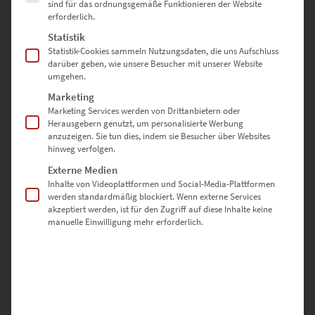
sind für das ordnungsgemäße Funktionieren der Website
erforderlich.
Es gibt noch keine Bewertungen.
Statistik
Statistik-Cookies sammeln Nutzungsdaten, die uns Aufschluss
darüber geben, wie unsere Besucher mit unserer Website
umgehen.
SCHREIBE DIE ERSTE BEWERTUNG FÜR „EZ00934 DENKPARTNER
STUTTGART IN SCHWARZ WEISS“
Marketing
Marketing Services werden von Drittanbietern oder
Herausgebern genutzt, um personalisierte Werbung
Deine E-Mail-Adresse wird nicht veröffentlicht.
anzuzeigen. Sie tun dies, indem sie Besucher über Websites
Erforderliche Felder sind mit
*
markiert
hinweg verfolgen.
Externe Medien
Inhalte von Videoplattformen und Social-Media-Plattformen
DEINE BEWERTUNG
*
werden standardmäßig blockiert. Wenn externe Services
akzeptiert werden, ist für den Zugriff auf diese Inhalte keine
manuelle Einwilligung mehr erforderlich.