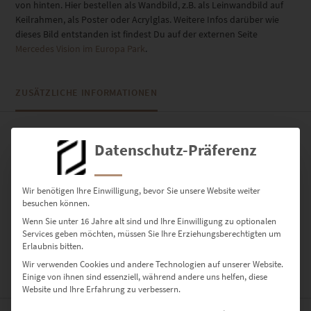
von hinten. Hier bestellen als Wandbild, z.B. als Leinwandbild auf
Keilrahmen, als Poster oder Acrylglas. Weitere Infos darüber wie
dieses Bild entstanden ist findest Du auf der externen Seite
Mercedes Vision im Europa Park
.
ZUSÄTZLICHE INFORMATIONEN
PRODUKT BESONDERHEITEN
Datenschutz-Präferenz
AUSFÜHRUNG
Poster, Leinwand auf Keilrahmen, Acrylglas
Wir benötigen Ihre Einwilligung, bevor Sie unsere Website weiter
besuchen können.
GRÖSSE
Wenn Sie unter 16 Jahre alt sind und Ihre Einwilligung zu optionalen
30 x 20 cm, 45 x 30 cm, 60 x 40 cm, 75 x 50 cm, 90 x 60 cm, 120 x 80
Services geben möchten, müssen Sie Ihre Erziehungsberechtigten um
Erlaubnis bitten.
cm, 135 x 90 cm, 150 x 100 cm
Wir verwenden Cookies und andere Technologien auf unserer Website.
Einige von ihnen sind essenziell, während andere uns helfen, diese
BEWERTUNGEN (0)
Website und Ihre Erfahrung zu verbessern.