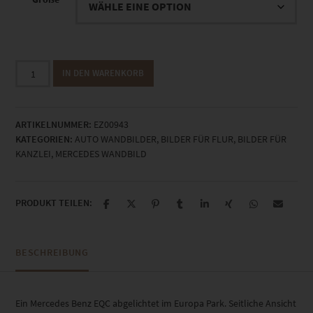
EZ00943
IN DEN WARENKORB
Mercedes
EQC
Europa
ARTIKELNUMMER:
EZ00943
Park
KATEGORIEN:
AUTO WANDBILDER
,
BILDER FÜR FLUR
,
BILDER FÜR
IV
KANZLEI
,
MERCEDES WANDBILD
Menge
PRODUKT TEILEN:
BESCHREIBUNG
Ein Mercedes Benz EQC abgelichtet im Europa Park. Seitliche Ansicht