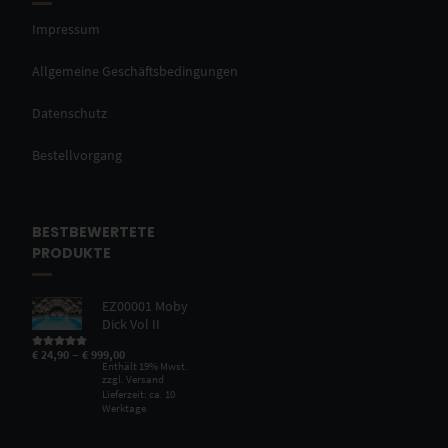
Impressum
Allgemeine Geschäftsbedingungen
Datenschutz
Bestellvorgang
BESTBEWERTETE
PRODUKTE
EZ00001 Moby
Dick Vol II
–
€
24,90
€
999,00
Bewertet mit
5.00
von 5
Enthält 19% Mwst.
zzgl.
Versand
Lieferzeit: ca. 10
Werktage