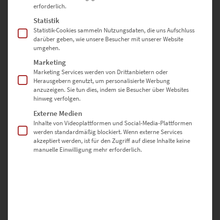
erforderlich.
Statistik
SCHREIBE DIE ERSTE BEWERTUNG FÜR „EZ00943 MERCEDES EQC
Statistik-Cookies sammeln Nutzungsdaten, die uns Aufschluss
EUROPA PARK IV“
darüber geben, wie unsere Besucher mit unserer Website
umgehen.
Deine E-Mail-Adresse wird nicht veröffentlicht.
Marketing
Erforderliche Felder sind mit
*
markiert
Marketing Services werden von Drittanbietern oder
Herausgebern genutzt, um personalisierte Werbung
anzuzeigen. Sie tun dies, indem sie Besucher über Websites
hinweg verfolgen.
DEINE BEWERTUNG
*
Externe Medien
Inhalte von Videoplattformen und Social-Media-Plattformen
werden standardmäßig blockiert. Wenn externe Services
akzeptiert werden, ist für den Zugriff auf diese Inhalte keine
manuelle Einwilligung mehr erforderlich.