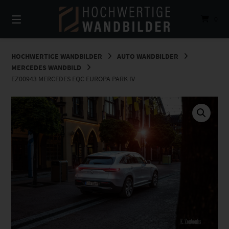
Springe
zum
0
Inhalt
HOCHWERTIGE WANDBILDER
AUTO WANDBILDER
MERCEDES WANDBILD
EZ00943 MERCEDES EQC EUROPA PARK IV