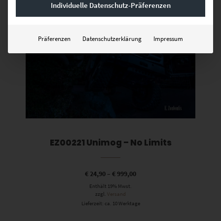
Individuelle Datenschutz-Präferenzen
Dieses Produkt weist mehrere Varianten auf. Die Optionen können auf der Produktseite gewählt werden
Präferenzen
Datenschutzerklärung
Impressum
EZ00221 Unimog – No Limits
€
24,90
–
€
999,00
Enthält 19% Mwst.
zzgl.
Versand
Lieferzeit: ca. 10 Werktage