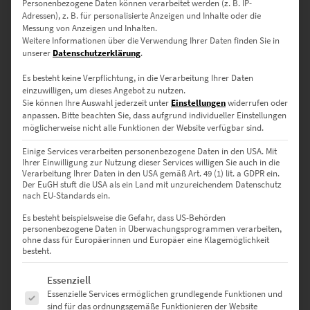
Personenbezogene Daten können verarbeitet werden (z. B. IP-
0
Adressen), z. B. für personalisierte Anzeigen und Inhalte oder die
Messung von Anzeigen und Inhalten.
Weitere Informationen über die Verwendung Ihrer Daten finden Sie in
unserer
Datenschutzerklärung
.
0
Bewertungen
Es besteht keine Verpflichtung, in die Verarbeitung Ihrer Daten
0
einzuwilligen, um dieses Angebot zu nutzen.
Sie können Ihre Auswahl jederzeit unter
Einstellungen
widerrufen oder
0
anpassen.
Bitte beachten Sie, dass aufgrund individueller Einstellungen
möglicherweise nicht alle Funktionen der Website verfügbar sind.
0
Einige Services verarbeiten personenbezogene Daten in den USA. Mit
0
Ihrer Einwilligung zur Nutzung dieser Services willigen Sie auch in die
Verarbeitung Ihrer Daten in den USA gemäß Art. 49 (1) lit. a GDPR ein.
Der EuGH stuft die USA als ein Land mit unzureichendem Datenschutz
0
nach EU-Standards ein.
Es besteht beispielsweise die Gefahr, dass US-Behörden
personenbezogene Daten in Überwachungsprogrammen verarbeiten,
ohne dass für Europäerinnen und Europäer eine Klagemöglichkeit
Bewertungen
besteht.
Es folgt eine Liste der Service-Gruppen, für die eine Einwilligung erte
Essenziell
Es gibt noch keine Bewertungen.
Essenzielle Services ermöglichen grundlegende Funktionen und
sind für das ordnungsgemäße Funktionieren der Website