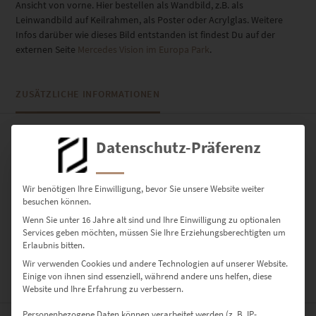
Ansicht von vorne. Hier bestellen als Wandbild, z.B. als
Leinwandbild auf Keilrahmen, als Poster oder Acrylglas. Weitere
Infos darüber wie dieses Bild entstanden ist findest Du auf der
externen Seite
Mercedes Vision im Europa Park
.
ZUSÄTZLICHE INFORMATIONEN
Datenschutz-Präferenz
PRODUKT BESONDERHEITEN
AUSFÜHRUNG
Wir benötigen Ihre Einwilligung, bevor Sie unsere Website weiter
Poster, Leinwand auf Keilrahmen, Acrylglas
besuchen können.
GRÖSSE
Wenn Sie unter 16 Jahre alt sind und Ihre Einwilligung zu optionalen
30 x 20 cm, 45 x 30 cm, 60 x 40 cm, 75 x 50 cm, 90 x 60 cm, 120 x 80
Services geben möchten, müssen Sie Ihre Erziehungsberechtigten um
Erlaubnis bitten.
cm, 135 x 90 cm, 150 x 100 cm
Wir verwenden Cookies und andere Technologien auf unserer Website.
Einige von ihnen sind essenziell, während andere uns helfen, diese
BEWERTUNGEN (0)
Website und Ihre Erfahrung zu verbessern.
Personenbezogene Daten können verarbeitet werden (z. B. IP-