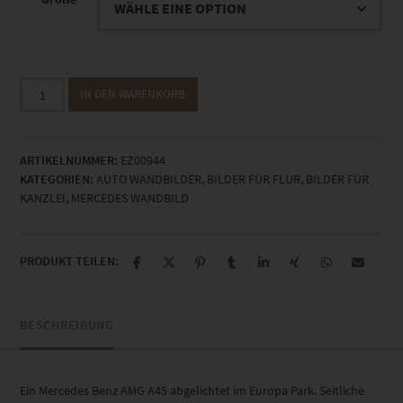
EZ00944
IN DEN WARENKORB
Mercedes
AMG
A45
ARTIKELNUMMER:
EZ00944
at
KATEGORIEN:
AUTO WANDBILDER
,
BILDER FÜR FLUR
,
BILDER FÜR
Europa
KANZLEI
,
MERCEDES WANDBILD
Park
Menge
PRODUKT TEILEN:
BESCHREIBUNG
Ein Mercedes Benz AMG A45 abgelichtet im Europa Park. Seitliche