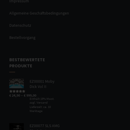
Impressum
Allgemeine Geschäftsbedingungen
Datenschutz
Bestellvorgang
BESTBEWERTETE
PRODUKTE
EZ00001 Moby
Dick Vol II
–
€
24,90
€
999,00
Bewertet mit
5.00
von 5
Enthält 19% Mwst.
zzgl.
Versand
Lieferzeit: ca. 10
Werktage
EZ00077 SLS AMG