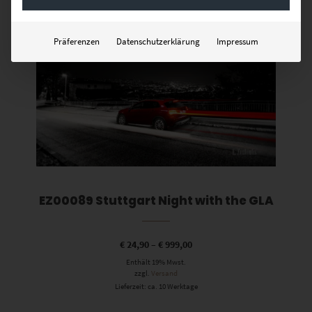
Dieses Produkt weist mehrere Varianten auf. Die Optionen können auf der Produktseite gewählt werden
Präferenzen
Datenschutzerklärung
Impressum
EZ00089 Stuttgart Night with the GLA
€
24,90
–
€
999,00
Enthält 19% Mwst.
zzgl.
Versand
Lieferzeit: ca. 10 Werktage