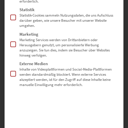
erforderlich.
Statistik
SCHREIBE DIE ERSTE BEWERTUNG FÜR „EZ00944 MERCEDES
Statistik-Cookies sammeln Nutzungsdaten, die uns Aufschluss
AMG A45 AT EUROPA PARK“
darüber geben, wie unsere Besucher mit unserer Website
umgehen.
Marketing
Deine E-Mail-Adresse wird nicht veröffentlicht.
Marketing Services werden von Drittanbietern oder
Erforderliche Felder sind mit
*
markiert
Herausgebern genutzt, um personalisierte Werbung
anzuzeigen. Sie tun dies, indem sie Besucher über Websites
hinweg verfolgen.
DEINE BEWERTUNG
*
Externe Medien
Inhalte von Videoplattformen und Social-Media-Plattformen
werden standardmäßig blockiert. Wenn externe Services
akzeptiert werden, ist für den Zugriff auf diese Inhalte keine
manuelle Einwilligung mehr erforderlich.