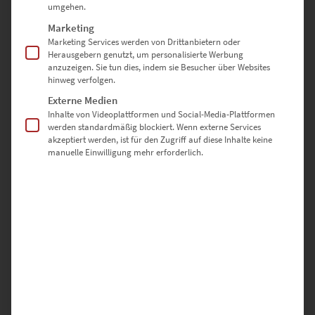
umgehen.
Marketing
Marketing Services werden von Drittanbietern oder
Herausgebern genutzt, um personalisierte Werbung
anzuzeigen. Sie tun dies, indem sie Besucher über Websites
hinweg verfolgen.
Externe Medien
Inhalte von Videoplattformen und Social-Media-Plattformen
werden standardmäßig blockiert. Wenn externe Services
EZ00895 Planet Reichstag Berlin
akzeptiert werden, ist für den Zugriff auf diese Inhalte keine
manuelle Einwilligung mehr erforderlich.
€
26,90
–
€
749,00
Enthält 19% Mwst.
zzgl.
Versand
Lieferzeit: ca. 10 Werktage
Dieses Produkt weist mehrere Varianten auf. Die Optionen können auf der Produktseite gewählt werden