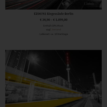
EZ00741 Siegessäule Berlin
€
24,90
–
€
1.099,00
Enthält 19% Mwst.
zzgl.
Versand
Lieferzeit: ca. 10 Werktage