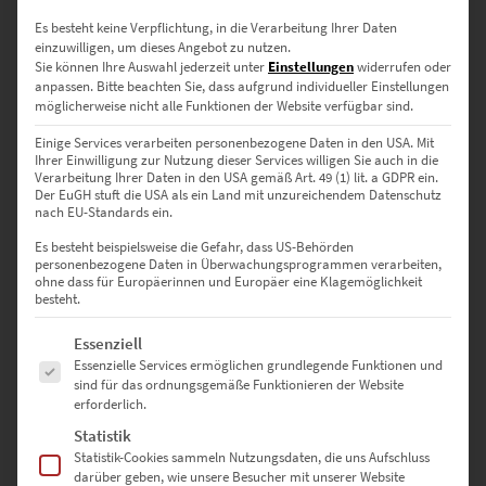
Es besteht keine Verpflichtung, in die Verarbeitung Ihrer Daten
einzuwilligen, um dieses Angebot zu nutzen.
Sie können Ihre Auswahl jederzeit unter
Einstellungen
widerrufen oder
Planet Berlin Wandbild auf Leinwand 60 x 60 cm
anpassen.
Bitte beachten Sie, dass aufgrund individueller Einstellungen
€
129,00
möglicherweise nicht alle Funktionen der Website verfügbar sind.
Enthält 19% Mwst.
Einige Services verarbeiten personenbezogene Daten in den USA. Mit
zzgl.
Versand
Ihrer Einwilligung zur Nutzung dieser Services willigen Sie auch in die
Lieferzeit: ca. 10 Werktage
Verarbeitung Ihrer Daten in den USA gemäß Art. 49 (1) lit. a GDPR ein.
Der EuGH stuft die USA als ein Land mit unzureichendem Datenschutz
nach EU-Standards ein.
Dieses Produkt weist mehrere Varianten auf. Die Optionen können auf der Produktseite gewählt werden
Es besteht beispielsweise die Gefahr, dass US-Behörden
personenbezogene Daten in Überwachungsprogrammen verarbeiten,
ohne dass für Europäerinnen und Europäer eine Klagemöglichkeit
besteht.
Es folgt eine Liste der Service-Gruppen, für die eine Einwilligung erte
Essenziell
Essenzielle Services ermöglichen grundlegende Funktionen und
sind für das ordnungsgemäße Funktionieren der Website
erforderlich.
Statistik
Statistik-Cookies sammeln Nutzungsdaten, die uns Aufschluss
darüber geben, wie unsere Besucher mit unserer Website