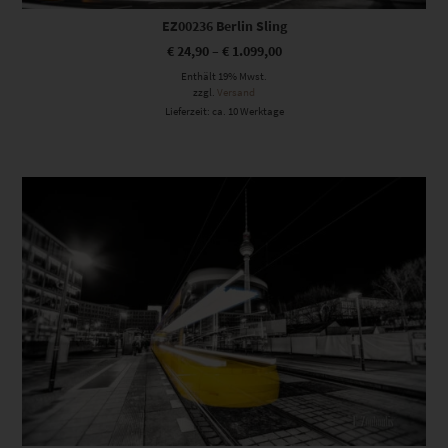
EZ00236 Berlin Sling
€
24,90
–
€
1.099,00
Enthält 19% Mwst.
zzgl.
Versand
Lieferzeit: ca. 10 Werktage
Dieses Produkt weist mehrere Varianten auf. Die Optionen können auf der Produktseite gewählt werden