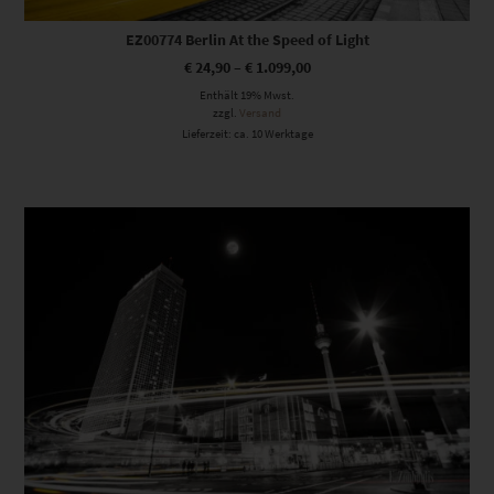
EZ00774 Berlin At the Speed of Light
€
24,90
–
€
1.099,00
Enthält 19% Mwst.
zzgl.
Versand
Lieferzeit: ca. 10 Werktage
Dieses Produkt weist mehrere Varianten auf. Die Optionen können auf der Produktseite gewählt werden