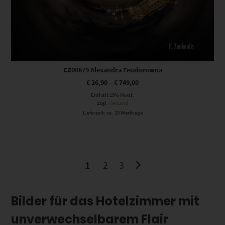
EZ00879 Alexandra Feodorowna
€
26,90
–
€
749,00
Enthält 19% Mwst.
zzgl.
Versand
Lieferzeit: ca. 10 Werktage
1
2
3
Bilder für das Hotelzimmer mit
unverwechselbarem Flair