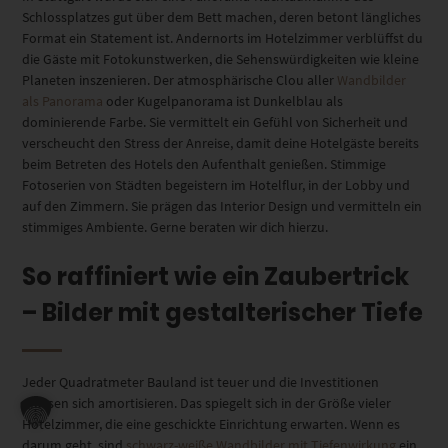
Schlossplatzes gut über dem Bett machen, deren betont längliches
Format ein Statement ist. Andernorts im Hotelzimmer verblüffst du
die Gäste mit Fotokunstwerken, die Sehenswürdigkeiten wie kleine
Planeten inszenieren. Der atmosphärische Clou aller
Wandbilder
als Panorama
oder Kugelpanorama ist Dunkelblau als
dominierende Farbe. Sie vermittelt ein Gefühl von Sicherheit und
verscheucht den Stress der Anreise, damit deine Hotelgäste bereits
beim Betreten des Hotels den Aufenthalt genießen. Stimmige
Fotoserien von Städten begeistern im Hotelflur, in der Lobby und
auf den Zimmern. Sie prägen das Interior Design und vermitteln ein
stimmiges Ambiente. Gerne beraten wir dich hierzu.
So raffiniert wie ein Zaubertrick
– Bilder mit gestalterischer Tiefe
Jeder Quadratmeter Bauland ist teuer und die Investitionen
müssen sich amortisieren. Das spiegelt sich in der Größe vieler
Hotelzimmer, die eine geschickte Einrichtung erwarten. Wenn es
darum geht, sind
schwarz-weiße Wandbilder mit Tiefenwirkung
ein