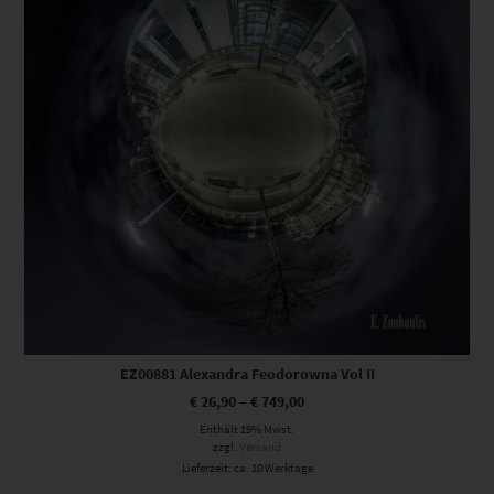
EZ00881 Alexandra Feodorowna Vol II
€
26,90
–
€
749,00
Enthält 19% Mwst.
zzgl.
Versand
Lieferzeit: ca. 10 Werktage