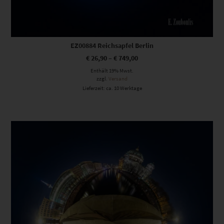
EZ00884 Reichsapfel Berlin
€
26,90
–
€
749,00
Enthält 19% Mwst.
zzgl.
Versand
Lieferzeit: ca. 10 Werktage
Dieses Produkt weist mehrere Varianten auf. Die Optionen können auf der Produktseite gewählt werden