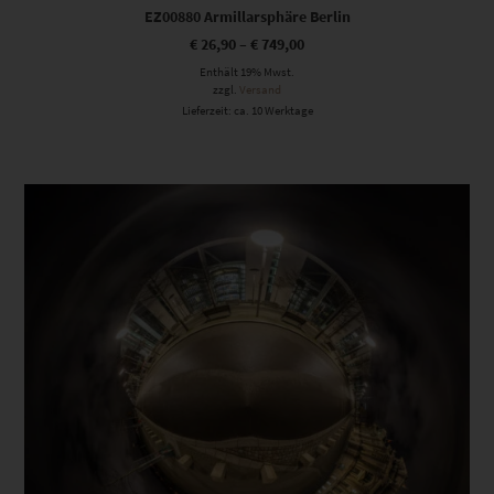
EZ00880 Armillarsphäre Berlin
€
26,90
–
€
749,00
Enthält 19% Mwst.
zzgl.
Versand
Lieferzeit: ca. 10 Werktage
Dieses Produkt weist mehrere Varianten auf. Die Optionen können auf der Produktseite gewählt werden