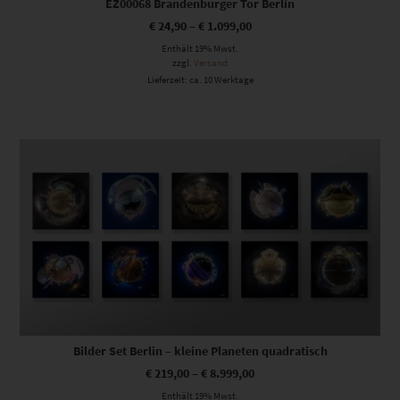
EZ00068 Brandenburger Tor Berlin
€
24,90
–
€
1.099,00
Enthält 19% Mwst.
zzgl.
Versand
Lieferzeit: ca. 10 Werktage
Dieses Produkt weist mehrere Varianten auf. Die Optionen können auf der Produktseite gewählt werden
Bilder Set Berlin – kleine Planeten quadratisch
€
219,00
–
€
8.999,00
Enthält 19% Mwst.