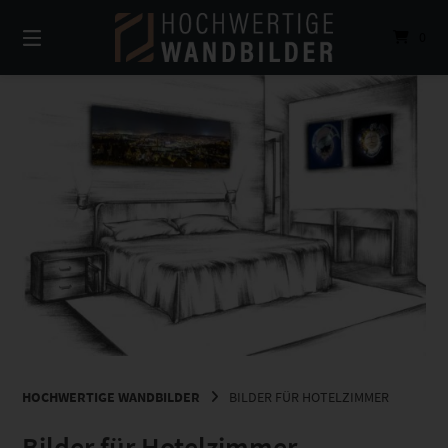
Springe
zum
0
Inhalt
HOCHWERTIGE WANDBILDER
BILDER FÜR HOTELZIMMER
Bilder für Hotelzimmer