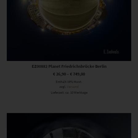
EZ00882 Planet Friedrichsbrücke Berlin
€
26,90
–
€
749,00
Enthält 19% Mwst.
zzgl.
Versand
Lieferzeit: ca. 10 Werktage
Dieses Produkt weist mehrere Varianten auf. Die Optionen können auf der Produktseite gewählt werden