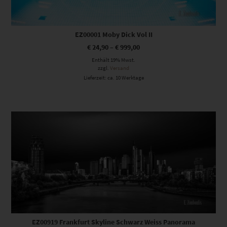
EZ00001 Moby Dick Vol II
€
24,90
–
€
999,00
Enthält 19% Mwst.
zzgl.
Versand
Lieferzeit: ca. 10 Werktage
Dieses Produkt weist mehrere Varianten auf. Die Optionen können auf der Produktseite gewählt werden
EZ00919 Frankfurt Skyline Schwarz Weiss Panorama