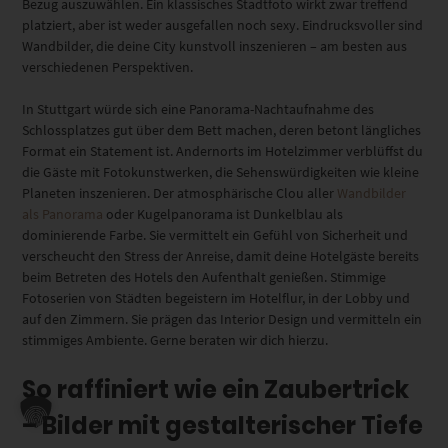
Bezug auszuwählen. Ein klassisches Stadtfoto wirkt zwar treffend
platziert, aber ist weder ausgefallen noch sexy. Eindrucksvoller sind
Wandbilder, die deine City kunstvoll inszenieren – am besten aus
verschiedenen Perspektiven.
In Stuttgart würde sich eine Panorama-Nachtaufnahme des
Schlossplatzes gut über dem Bett machen, deren betont längliches
Format ein Statement ist. Andernorts im Hotelzimmer verblüffst du
die Gäste mit Fotokunstwerken, die Sehenswürdigkeiten wie kleine
Planeten inszenieren. Der atmosphärische Clou aller
Wandbilder
als Panorama
oder Kugelpanorama ist Dunkelblau als
dominierende Farbe. Sie vermittelt ein Gefühl von Sicherheit und
verscheucht den Stress der Anreise, damit deine Hotelgäste bereits
beim Betreten des Hotels den Aufenthalt genießen. Stimmige
Fotoserien von Städten begeistern im Hotelflur, in der Lobby und
auf den Zimmern. Sie prägen das Interior Design und vermitteln ein
stimmiges Ambiente. Gerne beraten wir dich hierzu.
So raffiniert wie ein Zaubertrick
– Bilder mit gestalterischer Tiefe