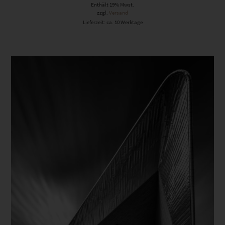
Enthält 19% Mwst.
zzgl.
Versand
Lieferzeit: ca. 10 Werktage
Dieses Produkt weist mehrere Varianten auf. Die Optionen können auf der Produktseite gewählt werden