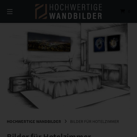
Springe
zum
0
Inhalt
HOCHWERTIGE WANDBILDER
BILDER FÜR HOTELZIMMER
Bilder für Hotelzimmer