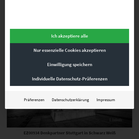
€
24,90
Enthält 19% Mwst.
zzgl.
Versand
Lieferzeit: ca. 10 Werktage
Ich akzeptiere alle
Dieses Produkt weist mehrere Varianten auf. Die Optionen können auf der Produktseite gewählt werden
Nur essenzielle Cookies akzeptieren
Einwilligung speichern
Individuelle Datenschutz-Präferenzen
Präferenzen
Datenschutzerklärung
Impressum
EZ00934 Denkpartner Stuttgart in Schwarz Weiß