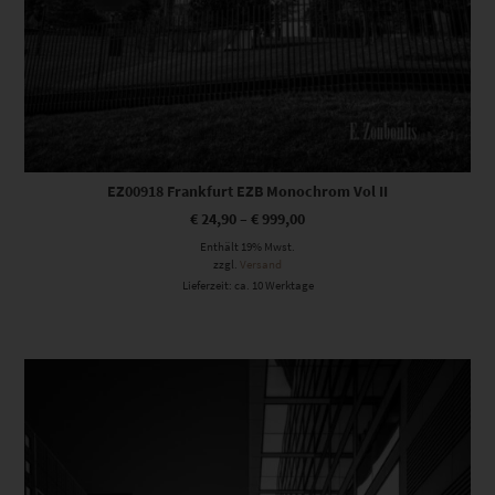
EZ00918 Frankfurt EZB Monochrom Vol II
€
24,90
–
€
999,00
Enthält 19% Mwst.
zzgl.
Versand
Lieferzeit: ca. 10 Werktage
Dieses Produkt weist mehrere Varianten auf. Die Optionen können auf der Produktseite gewählt werden