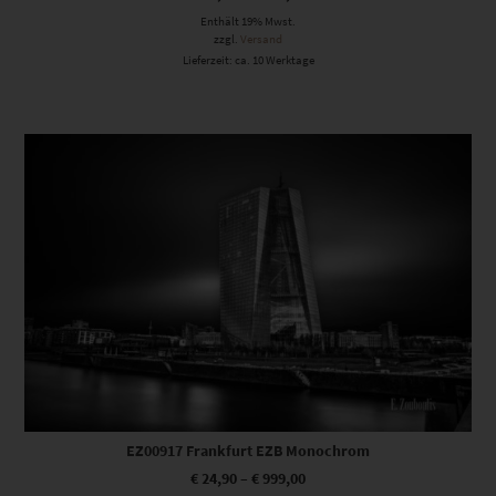
Enthält 19% Mwst.
zzgl.
Versand
Lieferzeit: ca. 10 Werktage
Dieses Produkt weist mehrere Varianten auf. Die Optionen können auf der Produktseite gewählt werden
EZ00917 Frankfurt EZB Monochrom
€
24,90
–
€
999,00