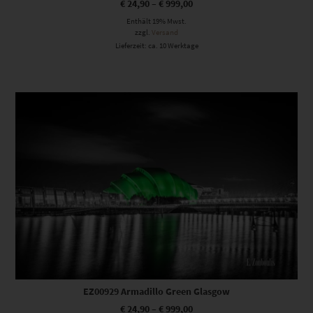
€
24,90
–
€
999,00
Enthält 19% Mwst.
zzgl.
Versand
Lieferzeit: ca. 10 Werktage
Dieses Produkt weist mehrere Varianten auf. Die Optionen können auf der Produktseite gewählt werden
EZ00929 Armadillo Green Glasgow
€
24,90
–
€
999,00