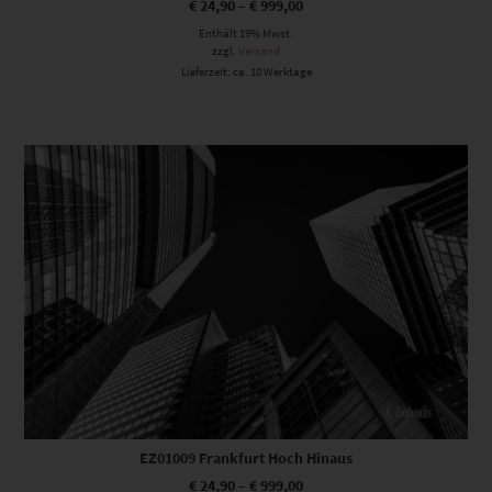
€
24,90
–
€
999,00
Enthält 19% Mwst.
zzgl.
Versand
Lieferzeit: ca. 10 Werktage
Dieses Produkt weist mehrere Varianten auf. Die Optionen können auf der Produktseite gewählt werden
EZ01009 Frankfurt Hoch Hinaus
€
24,90
–
€
999,00