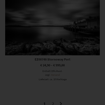
EZ00748 Stornoway Port
€
24,90
–
€
999,00
Enthält 19% Mwst.
zzgl.
Versand
Lieferzeit: ca. 10 Werktage
1
2