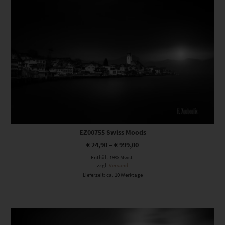
EZ00755 Swiss Moods
€
24,90
–
€
999,00
Enthält 19% Mwst.
zzgl.
Versand
Lieferzeit: ca. 10 Werktage
Dieses Produkt weist mehrere Varianten auf. Die Optionen können auf der Produktseite gewählt werden