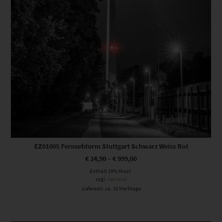
EZ01005 Fernsehturm Stuttgart Schwarz Weiss Rot
€
24,90
–
€
999,00
Enthält 19% Mwst.
zzgl.
Versand
Lieferzeit: ca. 10 Werktage
Dieses Produkt weist mehrere Varianten auf. Die Optionen können auf der Produktseite gewählt werden