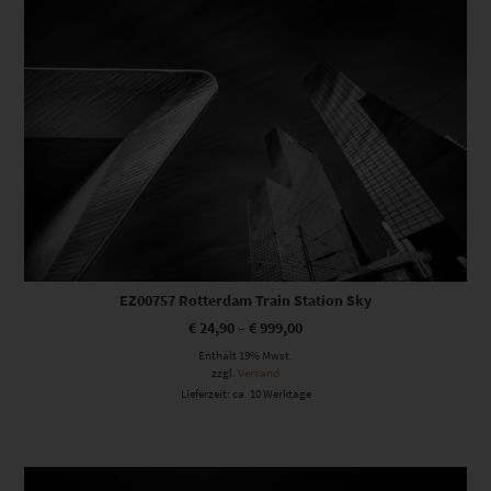
EZ00757 Rotterdam Train Station Sky
€
24,90
–
€
999,00
Enthält 19% Mwst.
zzgl.
Versand
Lieferzeit: ca. 10 Werktage
Dieses Produkt weist mehrere Varianten auf. Die Optionen können auf der Produktseite gewählt werden