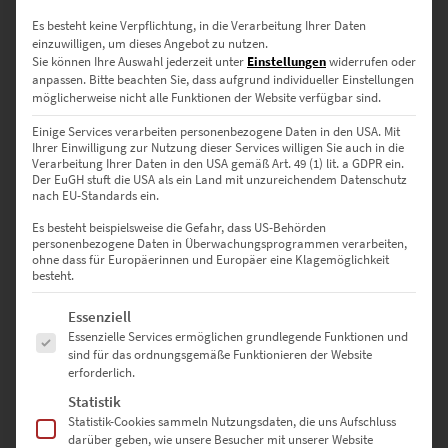
Es besteht keine Verpflichtung, in die Verarbeitung Ihrer Daten
einzuwilligen, um dieses Angebot zu nutzen.
EZ01007 Frankfurt 4×4
Sie können Ihre Auswahl jederzeit unter
Einstellungen
widerrufen oder
€
24,90
–
€
999,00
anpassen.
Bitte beachten Sie, dass aufgrund individueller Einstellungen
möglicherweise nicht alle Funktionen der Website verfügbar sind.
Enthält 19% Mwst.
zzgl.
Versand
Einige Services verarbeiten personenbezogene Daten in den USA. Mit
Lieferzeit: ca. 10 Werktage
Ihrer Einwilligung zur Nutzung dieser Services willigen Sie auch in die
Verarbeitung Ihrer Daten in den USA gemäß Art. 49 (1) lit. a GDPR ein.
Der EuGH stuft die USA als ein Land mit unzureichendem Datenschutz
nach EU-Standards ein.
Dieses Produkt weist mehrere Varianten auf. Die Optionen können auf der Produktseite gewählt werden
Es besteht beispielsweise die Gefahr, dass US-Behörden
personenbezogene Daten in Überwachungsprogrammen verarbeiten,
ohne dass für Europäerinnen und Europäer eine Klagemöglichkeit
besteht.
Es folgt eine Liste der Service-Gruppen, für die eine Einwilligung erte
Essenziell
Essenzielle Services ermöglichen grundlegende Funktionen und
sind für das ordnungsgemäße Funktionieren der Website
erforderlich.
Statistik
Statistik-Cookies sammeln Nutzungsdaten, die uns Aufschluss
darüber geben, wie unsere Besucher mit unserer Website