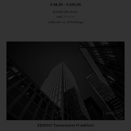
€
44,90
–
€
689,00
Enthält 19% Mwst.
zzgl.
Versand
Lieferzeit: ca. 10 Werktage
Dieses Produkt weist mehrere Varianten auf. Die Optionen können auf der Produktseite gewählt werden
EZ00997 Taunusturm Frankfurt