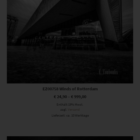
EZ00758 Winds of Rotterdam
€
24,90
–
€
999,00
Enthält 19% Mwst.
zzgl.
Versand
Lieferzeit: ca. 10 Werktage
Dieses Produkt weist mehrere Varianten auf. Die Optionen können auf der Produktseite gewählt werden