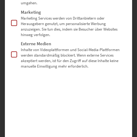
umgehen.
Marketing
EZ00993 Main Tower Frankfurt Vol II
Marketing Services werden von Drittanbietern oder
€
24,90
–
€
999,00
Herausgebern genutzt, um personalisierte Werbung
Enthält 19% Mwst.
anzuzeigen. Sie tun dies, indem sie Besucher über Websites
zzgl.
Versand
hinweg verfolgen.
Lieferzeit: ca. 10 Werktage
Externe Medien
Inhalte von Videoplattformen und Social-Media-Plattformen
werden standardmäßig blockiert. Wenn externe Services
Dieses Produkt weist mehrere Varianten auf. Die Optionen können auf der Produktseite gewählt werden
akzeptiert werden, ist für den Zugriff auf diese Inhalte keine
manuelle Einwilligung mehr erforderlich.