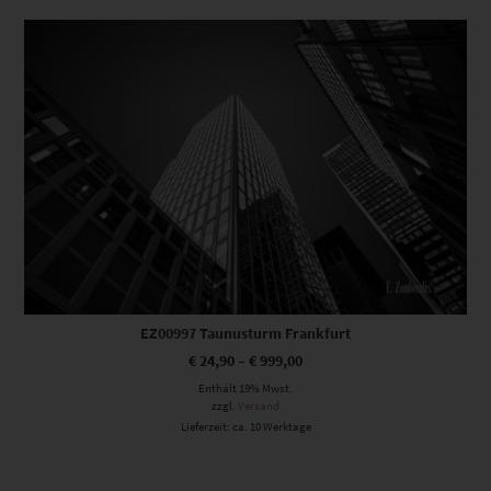
Dieses Produkt weist mehrere Varianten auf. Die Optionen können auf der Produktseite gewählt werden
EZ00997 Taunusturm Frankfurt
€
24,90
–
€
999,00
Enthält 19% Mwst.
zzgl.
Versand
Lieferzeit: ca. 10 Werktage