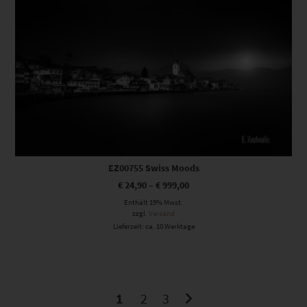
EZ00755 Swiss Moods
€
24,90
–
€
999,00
Enthält 19% Mwst.
zzgl.
Versand
Lieferzeit: ca. 10 Werktage
1
2
3