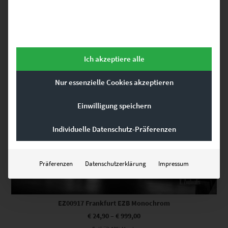
Enthält 19% Mwst.
zzgl.
Versand
Lieferzeit: ca. 10 Werktage
Dieses Produkt weist mehrere Varianten auf. Die Optionen können auf der Produktseite gewählt werden
Ich akzeptiere alle
Nur essenzielle Cookies akzeptieren
Einwilligung speichern
Individuelle Datenschutz-Präferenzen
Präferenzen
Datenschutzerklärung
Impressum
EZ00917 Frankfurt EZB Monochrom
€
24,90
–
€
999,00