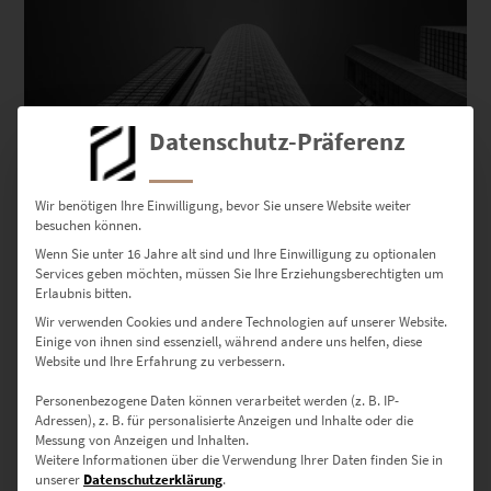
Datenschutz-Präferenz
EZ00993 Main Tower Frankfurt Vol II
Wir benötigen Ihre Einwilligung, bevor Sie unsere Website weiter
€
24,90
–
€
999,00
besuchen können.
Enthält 19% Mwst.
zzgl.
Versand
Wenn Sie unter 16 Jahre alt sind und Ihre Einwilligung zu optionalen
Services geben möchten, müssen Sie Ihre Erziehungsberechtigten um
Lieferzeit: ca. 10 Werktage
Erlaubnis bitten.
Wir verwenden Cookies und andere Technologien auf unserer Website.
Einige von ihnen sind essenziell, während andere uns helfen, diese
Dieses Produkt weist mehrere Varianten auf. Die Optionen können auf der Produktseite gewählt werden
Website und Ihre Erfahrung zu verbessern.
Personenbezogene Daten können verarbeitet werden (z. B. IP-
Adressen), z. B. für personalisierte Anzeigen und Inhalte oder die
Messung von Anzeigen und Inhalten.
Weitere Informationen über die Verwendung Ihrer Daten finden Sie in
unserer
Datenschutzerklärung
.