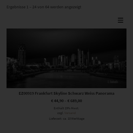
Nach
Ergebnisse 1 – 24 von 64 werden angezeigt
Beliebtheit
sortiert
Dieses Produkt weist mehrere Varianten auf. Die Optionen können auf der Produktseite gewählt werden
EZ00919 Frankfurt Skyline Schwarz Weiss Panorama
€
44,90
–
€
689,00
Enthält 19% Mwst.
zzgl.
Versand
Lieferzeit: ca. 10 Werktage