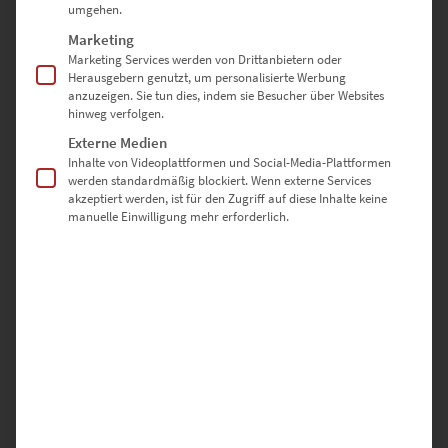
umgehen.
Marketing
Marketing Services werden von Drittanbietern oder
Herausgebern genutzt, um personalisierte Werbung
anzuzeigen. Sie tun dies, indem sie Besucher über Websites
hinweg verfolgen.
Externe Medien
EZ00186 Midnight in Aidlingen
Inhalte von Videoplattformen und Social-Media-Plattformen
€
24,90
–
€
999,00
werden standardmäßig blockiert. Wenn externe Services
Enthält 19% Mwst.
akzeptiert werden, ist für den Zugriff auf diese Inhalte keine
zzgl.
Versand
manuelle Einwilligung mehr erforderlich.
Lieferzeit: ca. 10 Werktage
Dieses Produkt weist mehrere Varianten auf. Die Optionen können auf der Produktseite gewählt werden