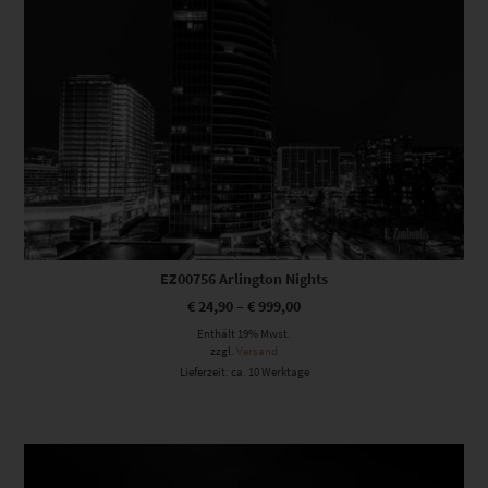
EZ00756 Arlington Nights
€
24,90
–
€
999,00
Enthält 19% Mwst.
zzgl.
Versand
Lieferzeit: ca. 10 Werktage
Dieses Produkt weist mehrere Varianten auf. Die Optionen können auf der Produktseite gewählt werden