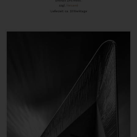
Enthält 19% Mwst.
zzgl.
Versand
Lieferzeit: ca. 10 Werktage
Dieses Produkt weist mehrere Varianten auf. Die Optionen können auf der Produktseite gewählt werden