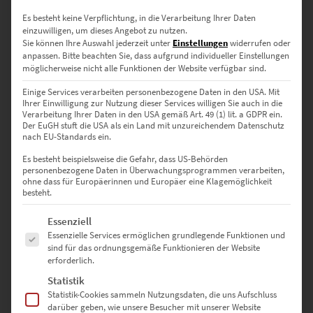
Es besteht keine Verpflichtung, in die Verarbeitung Ihrer Daten
einzuwilligen, um dieses Angebot zu nutzen.
Sie können Ihre Auswahl jederzeit unter
Einstellungen
widerrufen oder
anpassen.
Bitte beachten Sie, dass aufgrund individueller Einstellungen
möglicherweise nicht alle Funktionen der Website verfügbar sind.
Einige Services verarbeiten personenbezogene Daten in den USA. Mit
Ihrer Einwilligung zur Nutzung dieser Services willigen Sie auch in die
EZ00429 Hall of Change
Verarbeitung Ihrer Daten in den USA gemäß Art. 49 (1) lit. a GDPR ein.
Der EuGH stuft die USA als ein Land mit unzureichendem Datenschutz
€
24,90
–
€
999,00
nach EU-Standards ein.
Enthält 19% Mwst.
zzgl.
Versand
Es besteht beispielsweise die Gefahr, dass US-Behörden
Lieferzeit: ca. 10 Werktage
personenbezogene Daten in Überwachungsprogrammen verarbeiten,
ohne dass für Europäerinnen und Europäer eine Klagemöglichkeit
besteht.
Dieses Produkt weist mehrere Varianten auf. Die Optionen können auf der Produktseite gewählt werden
Es folgt eine Liste der Service-Gruppen, für die eine Einwilligung erte
Essenziell
Essenzielle Services ermöglichen grundlegende Funktionen und
sind für das ordnungsgemäße Funktionieren der Website
erforderlich.
Statistik
Statistik-Cookies sammeln Nutzungsdaten, die uns Aufschluss
darüber geben, wie unsere Besucher mit unserer Website