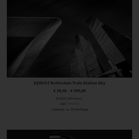
EZ00757 Rotterdam Train Station Sky
€
24,90
–
€
999,00
Enthält 19% Mwst.
zzgl.
Versand
Lieferzeit: ca. 10 Werktage
Dieses Produkt weist mehrere Varianten auf. Die Optionen können auf der Produktseite gewählt werden