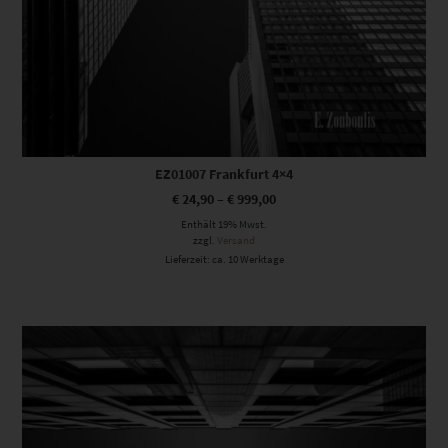
EZ01007 Frankfurt 4×4
€
24,90
–
€
999,00
Enthält 19% Mwst.
zzgl.
Versand
Lieferzeit: ca. 10 Werktage
Dieses Produkt weist mehrere Varianten auf. Die Optionen können auf der Produktseite gewählt werden