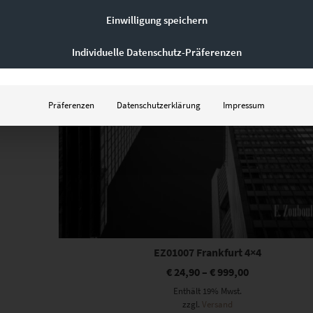
Einwilligung speichern
Individuelle Datenschutz-Präferenzen
Präferenzen
Datenschutzerklärung
Impressum
EZ01007 Frankfurt 4×4
€
24,90
–
€
999,00
Enthält 19% Mwst.
zzgl.
Versand