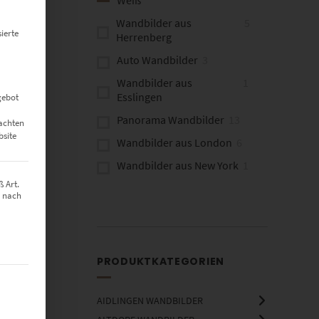
Wandbilder aus
5
ierte
Herrenberg
Auto Wandbilder
3
Wandbilder aus
1
Esslingen
gebot
Panorama Wandbilder
13
eachten
bsite
Wandbilder aus London
6
Wandbilder aus New York
1
 Art.
Wandbilder aus
1
z nach
Amsterdam
Wandbilder aus
16
Frankfurt
PRODUKTKATEGORIEN
Wandbilder aus Berlin
2
t werden kann. Die erste Service-Gruppe ist essenziell und kann nich
Wandbilder aus
2
Rotterdam
AIDLINGEN WANDBILDER