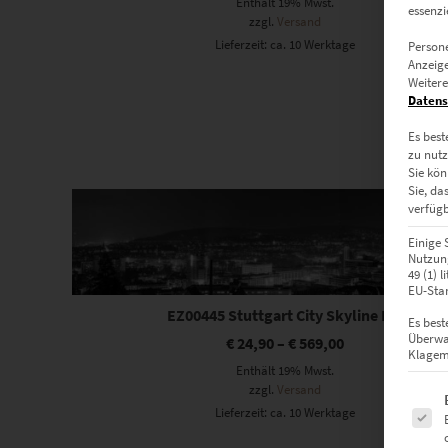
Enthält 19% Mwst.
essenzi
zzgl.
Versand
Lieferzeit: ca. 10 Werktage
Persone
Anzeige
Weitere
Datens
Es best
zu nutz
Sie kön
Dieses Produkt weist mehrere Varianten auf. Die Optionen können auf der Produktseite gewählt werden
Sie, da
verfügb
Einige 
Nutzung
49 (1) 
EU-Stan
EZ00445 Stuttgart City Skyline BW
Es best
Überwa
€
24,90
–
€
569,00
Klagemö
Enthält 19% Mwst.
zzgl.
Versand
Es fol
Lieferzeit: ca. 10 Werktage