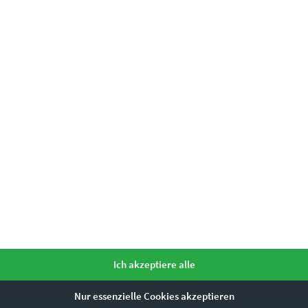
€
24,90
–
€
999,00
Enthält 19% Mwst.
zzgl.
Versand
Lieferzeit: ca. 10 Werktage
Dieses Produkt weist mehrere Varianten auf. Die Optionen können auf der Produktseite gewählt werden
Ich akzeptiere alle
Nur essenzielle Cookies akzeptieren