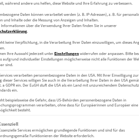
ell, während andere uns helfen, diese Website und Ihre Erfahrung zu verbessern.
EZ00997 Taunusturm Frankfurt
€
24,90
–
€
999,00
nbezogene Daten können verarbeitet werden (z. B. IP-Adressen), z. B. für personalis
n und Inhalte oder die Messung von Anzeigen und Inhalten.
Enthält 19% Mwst.
 Informationen über die Verwendung Ihrer Daten finden Sie in unserer
zzgl.
Versand
chutzerklärung
.
Lieferzeit: ca. 10 Werktage
eht keine Verpflichtung, in die Verarbeitung Ihrer Daten einzuwilligen, um dieses An
en.
nen Ihre Auswahl jederzeit unter
Einstellungen
widerrufen oder anpassen.
Bitte b
Dieses Produkt weist mehrere Varianten auf. Die Optionen können auf der Produktseite gewählt werden
ss aufgrund individueller Einstellungen möglicherweise nicht alle Funktionen der We
ar sind.
Services verarbeiten personenbezogene Daten in den USA. Mit Ihrer Einwilligung zur
 dieser Services willigen Sie auch in die Verarbeitung Ihrer Daten in den USA gemäß
lit. a GDPR ein. Der EuGH stuft die USA als ein Land mit unzureichendem Datenschut
dards ein.
eht beispielsweise die Gefahr, dass US-Behörden personenbezogene Daten in
chungsprogrammen verarbeiten, ohne dass für Europäerinnen und Europäer eine
glichkeit besteht.
gt eine Liste der Service-Gruppen, für die eine Einwilligung erteil
Essenziell
Essenzielle Services ermöglichen grundlegende Funktionen und sind für das
ordnungsgemäße Funktionieren der Website erforderlich.