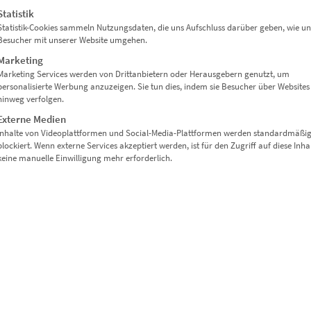
Statistik
Statistik-Cookies sammeln Nutzungsdaten, die uns Aufschluss darüber geben, wie un
EZ01009 Frankfurt Hoch Hinaus
Besucher mit unserer Website umgehen.
€
24,90
–
€
999,00
Marketing
Enthält 19% Mwst.
Marketing Services werden von Drittanbietern oder Herausgebern genutzt, um
zzgl.
Versand
personalisierte Werbung anzuzeigen. Sie tun dies, indem sie Besucher über Websites
Lieferzeit: ca. 10 Werktage
hinweg verfolgen.
Externe Medien
Inhalte von Videoplattformen und Social-Media-Plattformen werden standardmäßi
blockiert. Wenn externe Services akzeptiert werden, ist für den Zugriff auf diese Inha
Dieses Produkt weist mehrere Varianten auf. Die Optionen können auf der Produktseite gewählt werden
keine manuelle Einwilligung mehr erforderlich.
ht