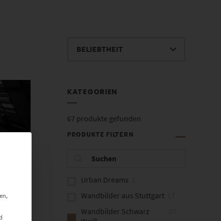
KATEGORIEN
67
produkte gefunden
PRODUKTE FILTERN
Urban Dreams
1
Wandbilder aus Stuttgart
17
en,
Wandbilder Schwarz
67
d
Weiß