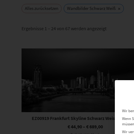
×
Alles zurücksetzen
Wandbilder Schwarz Weiß
Nach
Ergebnisse 1 – 24 von 67 werden angezeigt
Beliebtheit
sortiert
Dieses Produkt weist mehrere Varianten auf. Die Optionen können auf der Produktseite gewählt werden
Wir ben
EZ00919 Frankfurt Skyline Schwarz Weiss Panor
Wenn Si
müssen 
€
44,90
–
€
689,00
Wir ver