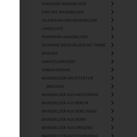
Brücken
2
EHNINGEN WANDBILDER
FINE ART WANDBILDER
HILDRIZHAUSEN WANDBILDER
LANDSCAPE
PANORAMA WANDBILDER
SCHWARZ WEISS BILDER MIT FARBE
SPHERES
UNKATEGORISIERT
URBAN DREAMS
WANDBILDER ARCHITEKTUR
BRÜCKEN
WANDBILDER AUS AMSTERDAM
WANDBILDER AUS BERLIN
WANDBILDER AUS BÖBLINGEN
WANDBILDER AUS BONN
WANDBILDER AUS DRESDEN
WANDBILDER AUS EDINBURGH