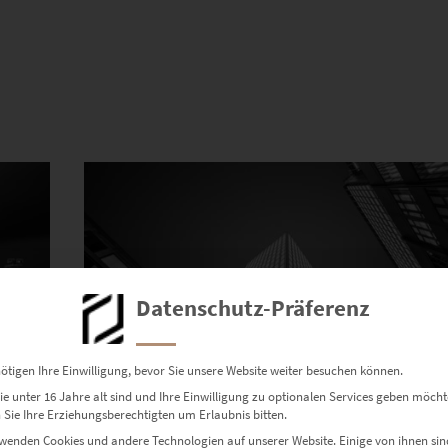
Dieses Produkt weist mehrere Varianten auf. Die Optionen können auf der Produktseite gewählt werden
Datenschutz-Präferenz
ötigen Ihre Einwilligung, bevor Sie unsere Website weiter besuchen können.
ama
e unter 16 Jahre alt sind und Ihre Einwilligung zu optionalen Services geben möcht
Sie Ihre Erziehungsberechtigten um Erlaubnis bitten.
wenden Cookies und andere Technologien auf unserer Website. Einige von ihnen sin