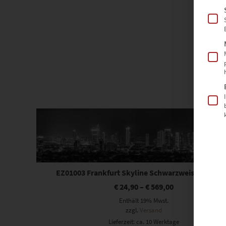
Dieses Produkt weist mehrere Varianten auf. Die Optionen können auf der Produktseite gewählt werden
EZ01003 Frankfurt Skyline Schwarzweiss bei Nac
€
24,90
–
€
569,00
Enthält 19% Mwst.
zzgl.
Versand
Lieferzeit: ca. 10 Werktage