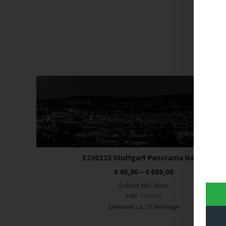
Dieses Produkt weist mehrere Varianten auf. Die Optionen können auf der Produktseite gewählt werden
EZ00125 Stuttgart Panorama Nacht
€
49,90
–
€
689,00
Enthält 19% Mwst.
zzgl.
Versand
Lieferzeit: ca. 10 Werktage