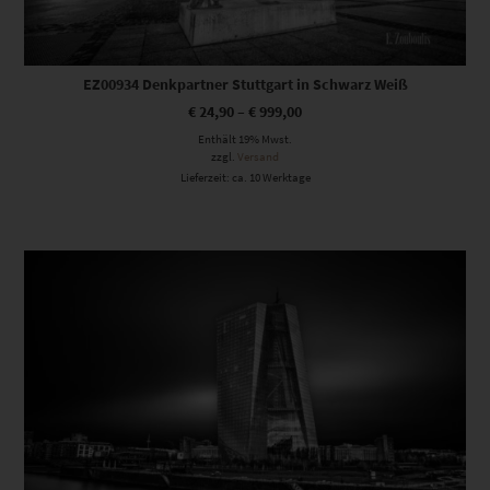
EZ00934 Denkpartner Stuttgart in Schwarz Weiß
€
24,90
–
€
999,00
Enthält 19% Mwst.
zzgl.
Versand
Lieferzeit: ca. 10 Werktage
Dieses Produkt weist mehrere Varianten auf. Die Optionen können auf der Produktseite gewählt werden