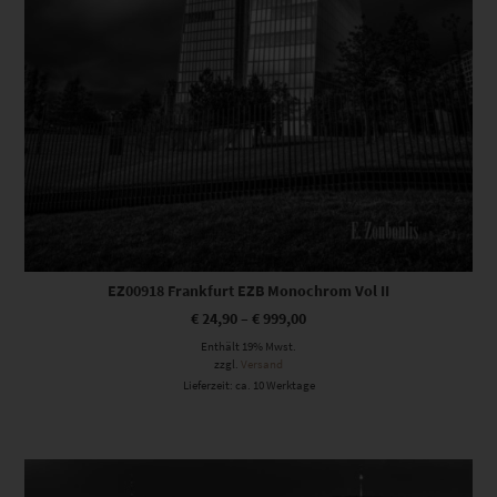
EZ00918 Frankfurt EZB Monochrom Vol II
€
24,90
–
€
999,00
Enthält 19% Mwst.
zzgl.
Versand
Lieferzeit: ca. 10 Werktage
Dieses Produkt weist mehrere Varianten auf. Die Optionen können auf der Produktseite gewählt werden