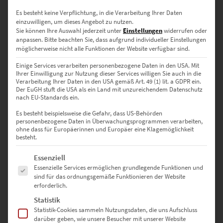
€
24,90
–
€
999,00
Es besteht keine Verpflichtung, in die Verarbeitung Ihrer Daten
Enthält 19% Mwst.
einzuwilligen, um dieses Angebot zu nutzen.
zzgl.
Versand
Sie können Ihre Auswahl jederzeit unter
Einstellungen
widerrufen oder
Lieferzeit: ca. 10 Werktage
anpassen.
Bitte beachten Sie, dass aufgrund individueller Einstellungen
möglicherweise nicht alle Funktionen der Website verfügbar sind.
Einige Services verarbeiten personenbezogene Daten in den USA. Mit
Dieses Produkt weist mehrere Varianten auf. Die Optionen können auf der Produktseite gewählt werden
Ihrer Einwilligung zur Nutzung dieser Services willigen Sie auch in die
Verarbeitung Ihrer Daten in den USA gemäß Art. 49 (1) lit. a GDPR ein.
Der EuGH stuft die USA als ein Land mit unzureichendem Datenschutz
nach EU-Standards ein.
Es besteht beispielsweise die Gefahr, dass US-Behörden
personenbezogene Daten in Überwachungsprogrammen verarbeiten,
ohne dass für Europäerinnen und Europäer eine Klagemöglichkeit
besteht.
Es folgt eine Liste der Service-Gruppen, für die eine Einwilligung erte
Essenziell
Essenzielle Services ermöglichen grundlegende Funktionen und
sind für das ordnungsgemäße Funktionieren der Website
erforderlich.
Statistik
Statistik-Cookies sammeln Nutzungsdaten, die uns Aufschluss
EZ00429 Hall of Change
darüber geben, wie unsere Besucher mit unserer Website