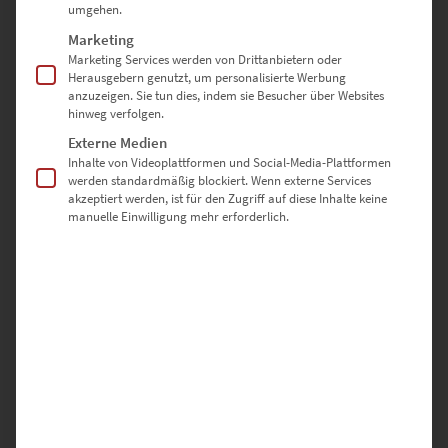
€
24,90
–
€
999,00
umgehen.
Enthält 19% Mwst.
Marketing
zzgl.
Versand
Marketing Services werden von Drittanbietern oder
Lieferzeit: ca. 10 Werktage
Herausgebern genutzt, um personalisierte Werbung
anzuzeigen. Sie tun dies, indem sie Besucher über Websites
hinweg verfolgen.
Dieses Produkt weist mehrere Varianten auf. Die Optionen können auf der Produktseite gewählt werden
Externe Medien
Inhalte von Videoplattformen und Social-Media-Plattformen
werden standardmäßig blockiert. Wenn externe Services
akzeptiert werden, ist für den Zugriff auf diese Inhalte keine
manuelle Einwilligung mehr erforderlich.
EZ00186 Midnight in Aidlingen
€
24,90
–
€
999,00