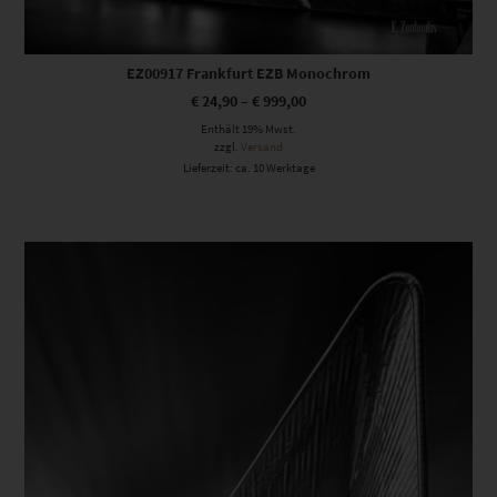
EZ00917 Frankfurt EZB Monochrom
€
24,90
–
€
999,00
Enthält 19% Mwst.
zzgl.
Versand
Lieferzeit: ca. 10 Werktage
Dieses Produkt weist mehrere Varianten auf. Die Optionen können auf der Produktseite gewählt werden