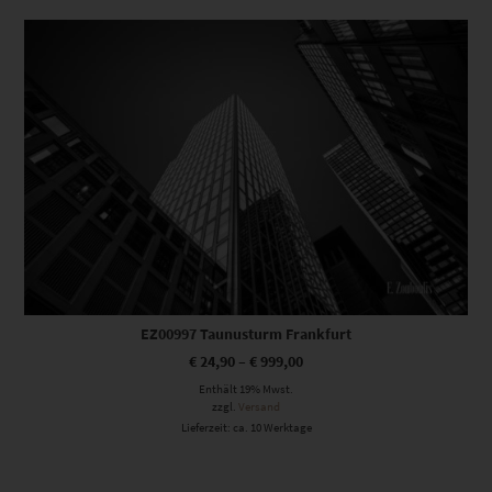
Dieses Produkt weist mehrere Varianten auf. Die Optionen können auf der Produktseite gewählt werden
EZ00997 Taunusturm Frankfurt
€
24,90
–
€
999,00
Enthält 19% Mwst.
zzgl.
Versand
Lieferzeit: ca. 10 Werktage