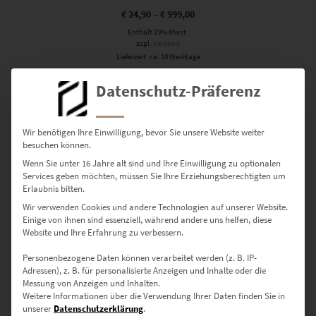
€
24,90
–
€
999,00
Enthält 19% Mwst.
zzgl.
Versand
Lieferzeit: ca. 10 Werktage
Datenschutz-Präferenz
Dieses Produkt weist mehrere Varianten auf. Die Optionen können auf der Produktseite gewählt werden
Wir benötigen Ihre Einwilligung, bevor Sie unsere Website weiter
besuchen können.
Wenn Sie unter 16 Jahre alt sind und Ihre Einwilligung zu optionalen
Services geben möchten, müssen Sie Ihre Erziehungsberechtigten um
Erlaubnis bitten.
Wir verwenden Cookies und andere Technologien auf unserer Website.
Einige von ihnen sind essenziell, während andere uns helfen, diese
Website und Ihre Erfahrung zu verbessern.
Personenbezogene Daten können verarbeitet werden (z. B. IP-
Adressen), z. B. für personalisierte Anzeigen und Inhalte oder die
Messung von Anzeigen und Inhalten.
Weitere Informationen über die Verwendung Ihrer Daten finden Sie in
EZ00993 Main Tower Frankfurt Vol II
unserer
Datenschutzerklärung
.