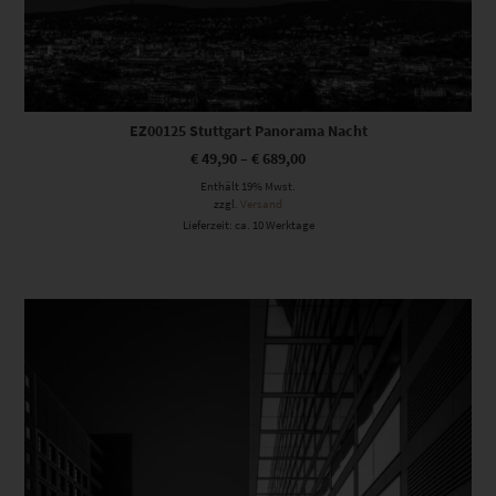
EZ00125 Stuttgart Panorama Nacht
€
49,90
–
€
689,00
Enthält 19% Mwst.
zzgl.
Versand
Lieferzeit: ca. 10 Werktage
Dieses Produkt weist mehrere Varianten auf. Die Optionen können auf der Produktseite gewählt werden