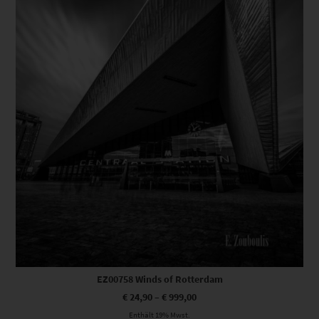
EZ00758 Winds of Rotterdam
€
24,90
–
€
999,00
Enthält 19% Mwst.