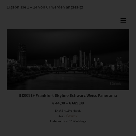
Nach
Ergebnisse 1 – 24 von 67 werden angezeigt
Beliebtheit
sortiert
Dieses Produkt weist mehrere Varianten auf. Die Optionen können auf der Produktseite gewählt werden
EZ00919 Frankfurt Skyline Schwarz Weiss Panorama
€
44,90
–
€
689,00
Enthält 19% Mwst.
zzgl.
Versand
Lieferzeit: ca. 10 Werktage