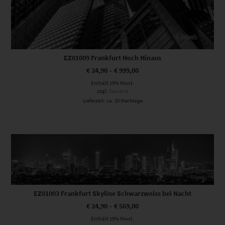
EZ01009 Frankfurt Hoch Hinaus
€
24,90
–
€
999,00
Enthält 19% Mwst.
zzgl.
Versand
Lieferzeit: ca. 10 Werktage
Dieses Produkt weist mehrere Varianten auf. Die Optionen können auf der Produktseite gewählt werden
EZ01003 Frankfurt Skyline Schwarzweiss bei Nacht
€
24,90
–
€
569,00
Enthält 19% Mwst.