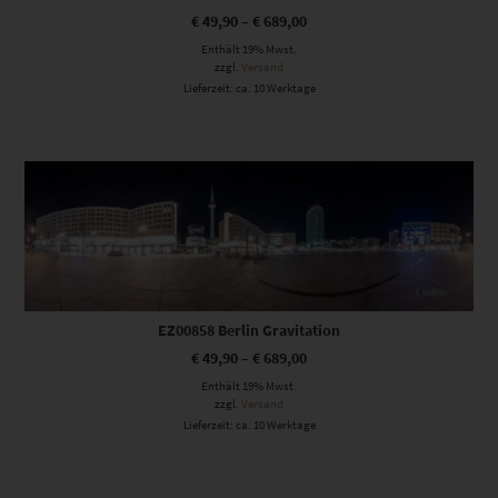
€
49,90
–
€
689,00
Enthält 19% Mwst.
zzgl.
Versand
Lieferzeit: ca. 10 Werktage
Dieses Produkt weist mehrere Varianten auf. Die Optionen können auf der Produktseite gewählt werden
EZ00858 Berlin Gravitation
€
49,90
–
€
689,00
Enthält 19% Mwst.
zzgl.
Versand
Lieferzeit: ca. 10 Werktage
Dieses Produkt weist mehrere Varianten auf. Die Optionen können auf der Produktseite gewählt werden