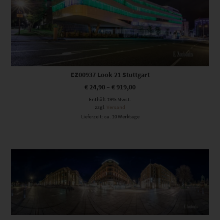
EZ00937 Look 21 Stuttgart
€
24,90
–
€
919,00
Enthält 19% Mwst.
zzgl.
Versand
Lieferzeit: ca. 10 Werktage
Dieses Produkt weist mehrere Varianten auf. Die Optionen können auf der Produktseite gewählt werden