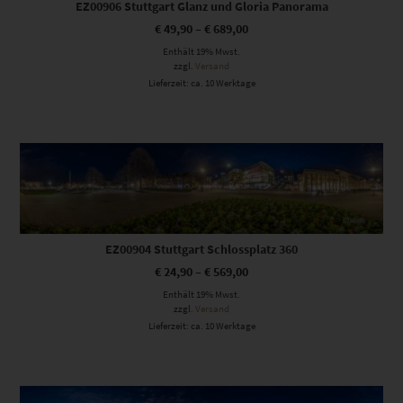
EZ00906 Stuttgart Glanz und Gloria Panorama
€
49,90
–
€
689,00
Enthält 19% Mwst.
zzgl.
Versand
Lieferzeit: ca. 10 Werktage
Dieses Produkt weist mehrere Varianten auf. Die Optionen können auf der Produktseite gewählt werden
EZ00904 Stuttgart Schlossplatz 360
€
24,90
–
€
569,00
Enthält 19% Mwst.
zzgl.
Versand
Lieferzeit: ca. 10 Werktage
Dieses Produkt weist mehrere Varianten auf. Die Optionen können auf der Produktseite gewählt werden