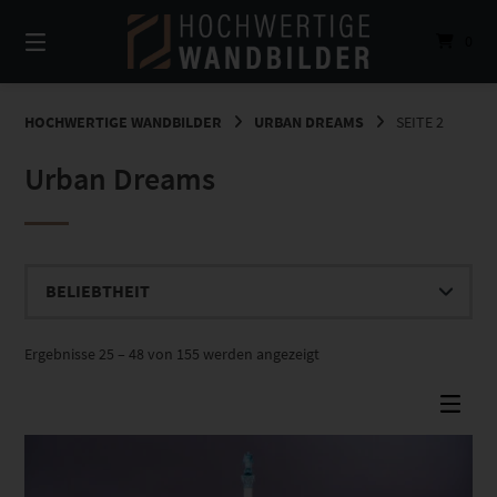
Springe
zum
0
Inhalt
HOCHWERTIGE WANDBILDER
URBAN DREAMS
SEITE 2
Urban Dreams
Nach
Ergebnisse 25 – 48 von 155 werden angezeigt
Beliebtheit
sortiert