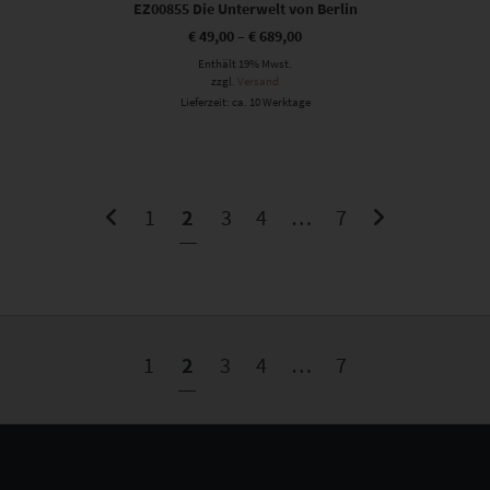
EZ00855 Die Unterwelt von Berlin
€
49,00
–
€
689,00
Enthält 19% Mwst.
zzgl.
Versand
Lieferzeit: ca. 10 Werktage
1
2
3
4
…
7
1
2
3
4
…
7