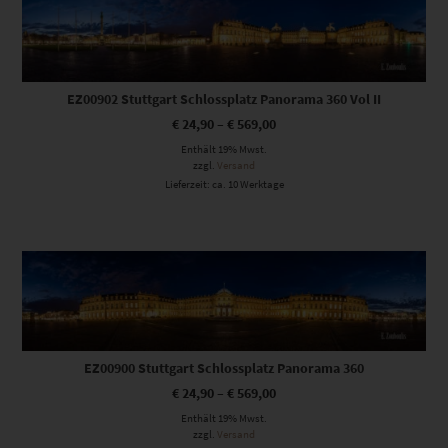
EZ00902 Stuttgart Schlossplatz Panorama 360 Vol II
€
24,90
–
€
569,00
Enthält 19% Mwst.
zzgl.
Versand
Lieferzeit: ca. 10 Werktage
Dieses Produkt weist mehrere Varianten auf. Die Optionen können auf der Produktseite gewählt werden
EZ00900 Stuttgart Schlossplatz Panorama 360
€
24,90
–
€
569,00
Enthält 19% Mwst.
zzgl.
Versand