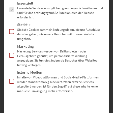
zzgl.
Versand
Es folgt eine Liste der Service-Gruppen, für die eine Einwilligung erte
Essenziell
Lieferzeit: ca. 10 Werktage
Essenzielle Services ermöglichen grundlegende Funktionen und
sind für das ordnungsgemäße Funktionieren der Website
erforderlich.
Dieses Produkt weist mehrere Varianten auf. Die Optionen können auf der Produktseite gewählt werden
Statistik
Statistik-Cookies sammeln Nutzungsdaten, die uns Aufschluss
darüber geben, wie unsere Besucher mit unserer Website
umgehen.
Marketing
Marketing Services werden von Drittanbietern oder
Herausgebern genutzt, um personalisierte Werbung
EZ00872 Berlin Alexanderplatz Panorama Vol II
anzuzeigen. Sie tun dies, indem sie Besucher über Websites
hinweg verfolgen.
€
49,90
–
€
689,00
Externe Medien
Enthält 19% Mwst.
zzgl.
Versand
Inhalte von Videoplattformen und Social-Media-Plattformen
werden standardmäßig blockiert. Wenn externe Services
Lieferzeit: ca. 10 Werktage
akzeptiert werden, ist für den Zugriff auf diese Inhalte keine
manuelle Einwilligung mehr erforderlich.
Dieses Produkt weist mehrere Varianten auf. Die Optionen können auf der Produktseite gewählt werden