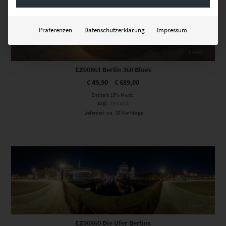
Präferenzen
Datenschutzerklärung
Impressum
EZ00861 Berlin 360 Blues
€
49,90
–
€
689,00
Enthält 19% Mwst.
zzgl.
Versand
Lieferzeit: ca. 10 Werktage
Dieses Produkt weist mehrere Varianten auf. Die Optionen können auf der Produktseite gewählt werden
EZ00860 Die Ufer Berlins