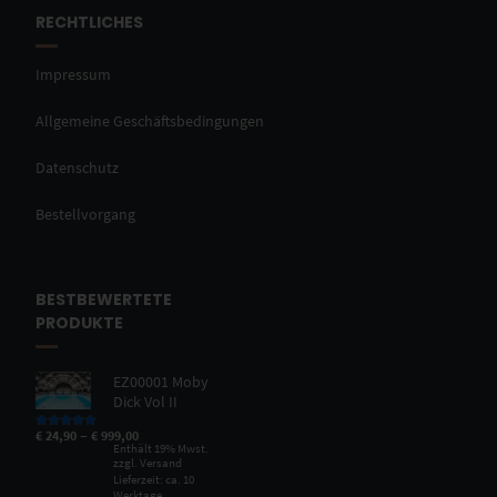
RECHTLICHES
Impressum
Allgemeine Geschäftsbedingungen
Datenschutz
Bestellvorgang
BESTBEWERTETE
PRODUKTE
EZ00001 Moby
Dick Vol II
–
€
24,90
€
999,00
Bewertet mit
5.00
von 5
Enthält 19% Mwst.
zzgl.
Versand
Lieferzeit: ca. 10
Werktage