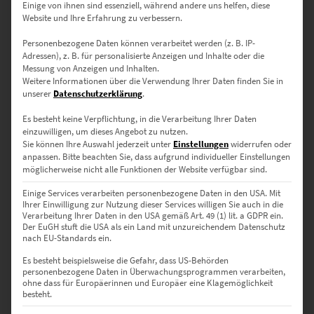
Einige von ihnen sind essenziell, während andere uns helfen, diese
Website und Ihre Erfahrung zu verbessern.
Personenbezogene Daten können verarbeitet werden (z. B. IP-
EZ00897 Frankfurt Paulsplatz Panorama
Adressen), z. B. für personalisierte Anzeigen und Inhalte oder die
Messung von Anzeigen und Inhalten.
€
49,90
–
€
689,00
Weitere Informationen über die Verwendung Ihrer Daten finden Sie in
Enthält 19% Mwst.
unserer
Datenschutzerklärung
.
zzgl.
Versand
Lieferzeit: ca. 10 Werktage
Es besteht keine Verpflichtung, in die Verarbeitung Ihrer Daten
einzuwilligen, um dieses Angebot zu nutzen.
Sie können Ihre Auswahl jederzeit unter
Einstellungen
widerrufen oder
anpassen.
Bitte beachten Sie, dass aufgrund individueller Einstellungen
Dieses Produkt weist mehrere Varianten auf. Die Optionen können auf der Produktseite gewählt werden
möglicherweise nicht alle Funktionen der Website verfügbar sind.
Einige Services verarbeiten personenbezogene Daten in den USA. Mit
Ihrer Einwilligung zur Nutzung dieser Services willigen Sie auch in die
Verarbeitung Ihrer Daten in den USA gemäß Art. 49 (1) lit. a GDPR ein.
Der EuGH stuft die USA als ein Land mit unzureichendem Datenschutz
nach EU-Standards ein.
Es besteht beispielsweise die Gefahr, dass US-Behörden
EZ00875 Berlin Brandenburger Tor Panorama Vol II
personenbezogene Daten in Überwachungsprogrammen verarbeiten,
ohne dass für Europäerinnen und Europäer eine Klagemöglichkeit
€
49,90
–
€
689,00
besteht.
Enthält 19% Mwst.