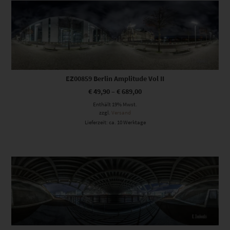
EZ00859 Berlin Amplitude Vol II
€
49,90
–
€
689,00
Enthält 19% Mwst.
zzgl.
Versand
Lieferzeit: ca. 10 Werktage
Dieses Produkt weist mehrere Varianten auf. Die Optionen können auf der Produktseite gewählt werden