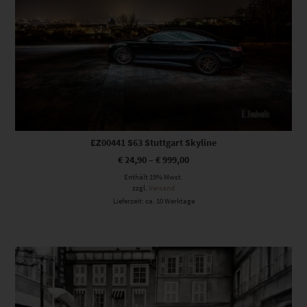
EZ00441 S63 Stuttgart Skyline
€
24,90
–
€
999,00
Enthält 19% Mwst.
zzgl.
Versand
Lieferzeit: ca. 10 Werktage
Dieses Produkt weist mehrere Varianten auf. Die Optionen können auf der Produktseite gewählt werden