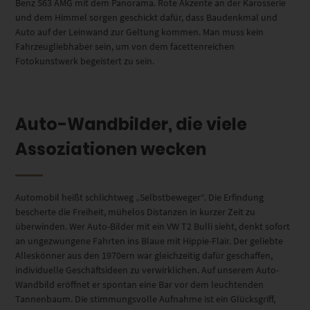
Benz S63 AMG mit dem Panorama. Rote Akzente an der Karosserie
und dem Himmel sorgen geschickt dafür, dass Baudenkmal und
Auto auf der Leinwand zur Geltung kommen. Man muss kein
Fahrzeugliebhaber sein, um von dem facettenreichen
Fotokunstwerk begeistert zu sein.
Auto-Wandbilder, die viele
Assoziationen wecken
Automobil heißt schlichtweg „Selbstbeweger“. Die Erfindung
bescherte die Freiheit, mühelos Distanzen in kurzer Zeit zu
überwinden. Wer Auto-Bilder mit ein VW T2 Bulli sieht, denkt sofort
an ungezwungene Fahrten ins Blaue mit Hippie-Flair. Der geliebte
Alleskönner aus den 1970ern war gleichzeitig dafür geschaffen,
individuelle Geschäftsideen zu verwirklichen. Auf unserem Auto-
Wandbild eröffnet er spontan eine Bar vor dem leuchtenden
Tannenbaum. Die stimmungsvolle Aufnahme ist ein Glücksgriff,