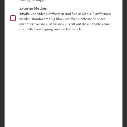
Externe Medien
Inhalte von Videoplattformen und Social-Media-Plattformen
werden standardmäßig blockiert. Wenn externe Services
akzeptiert werden, ist für den Zugriff auf diese Inhalte keine
manuelle Einwilligung mehr erforderlich.
EZ00431 The Devil Within
€
24,90
–
€
999,00
Enthält 19% Mwst.
zzgl.
Versand
Lieferzeit: ca. 10 Werktage
Dieses Produkt weist mehrere Varianten auf. Die Optionen können auf der Produktseite gewählt werden