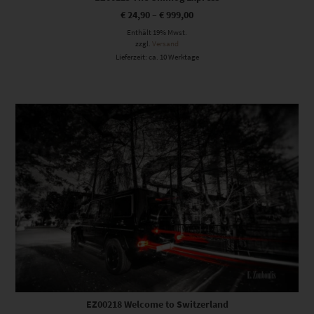
€
24,90
–
€
999,00
Enthält 19% Mwst.
zzgl.
Versand
Lieferzeit: ca. 10 Werktage
Dieses Produkt weist mehrere Varianten auf. Die Optionen können auf der Produktseite gewählt werden
EZ00218 Welcome to Switzerland