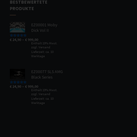
BESTBEWERTETE
PRODUKTE
EZ00001 Moby
Dick Vol II
–
€
24,90
€
999,00
Bewertet mit
5.00
von 5
Enthält 19% Mwst.
zzgl.
Versand
Lieferzeit: ca. 10
Werktage
EZ00077 SLS AMG
Black Series
–
€
24,90
€
999,00
Bewertet mit
5.00
von 5
Enthält 19% Mwst.
zzgl.
Versand
Lieferzeit: ca. 10
Werktage