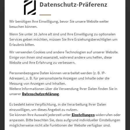
Datenschutz-Präferenz
Wir benötigen Ihre Einwilligung, bevor Sie unsere Website weiter
besuchen können.
Wenn Sie unter 16 Jahre alt sind und Ihre Einwilligung zu optionalen
Services geben möchten, müssen Sie Ihre Erziehungsberechtigten um
EZ00435 A45 AMG Mountain View
Erlaubnis bitten.
€
24,90
–
€
999,00
Wir verwenden Cookies und andere Technologien auf unserer Website.
Enthält 19% Mwst.
Einige von ihnen sind essenziell, während andere uns helfen, diese
zzgl.
Versand
Website und Ihre Erfahrung zu verbessern.
Lieferzeit: ca. 10 Werktage
Personenbezogene Daten können verarbeitet werden (z. B. IP-
Adressen), z. B. für personalisierte Anzeigen und Inhalte oder die
Messung von Anzeigen und Inhalten.
Dieses Produkt weist mehrere Varianten auf. Die Optionen können auf der Produktseite gewählt werden
Weitere Informationen über die Verwendung Ihrer Daten finden Sie in
unserer
Datenschutzerklärung
.
Es besteht keine Verpflichtung, in die Verarbeitung Ihrer Daten
einzuwilligen, um dieses Angebot zu nutzen.
Sie können Ihre Auswahl jederzeit unter
Einstellungen
widerrufen oder
anpassen.
Bitte beachten Sie, dass aufgrund individueller Einstellungen
möglicherweise nicht alle Funktionen der Website verfügbar sind.