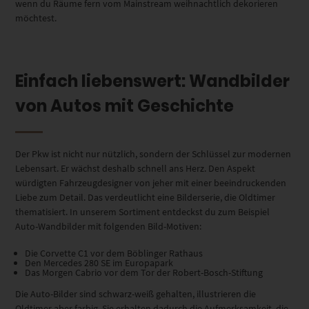
wenn du Räume fern vom Mainstream weihnachtlich dekorieren
möchtest.
Einfach liebenswert: Wandbilder
von Autos mit Geschichte
Der Pkw ist nicht nur nützlich, sondern der Schlüssel zur modernen
Lebensart. Er wächst deshalb schnell ans Herz. Den Aspekt
würdigten Fahrzeugdesigner von jeher mit einer beeindruckenden
Liebe zum Detail. Das verdeutlicht eine Bilderserie, die Oldtimer
thematisiert. In unserem Sortiment entdeckst du zum Beispiel
Auto-Wandbilder mit folgenden Bild-Motiven:
Die Corvette C1 vor dem Böblinger Rathaus
Den Mercedes 280 SE im Europapark
Das Morgen Cabrio vor dem Tor der Robert-Bosch-Stiftung
Die Auto-Bilder sind schwarz-weiß gehalten, illustrieren die
Oldtimer aber farbig. Sie erhalten dadurch die Aufmerksamkeit, die