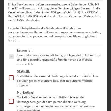
Einige Services verarbeiten personenbezogene Daten in den USA. Mit
Ihrer Einwilligung zur Nutzung dieser Services willigen Sie auch in die
Verarbeitung Ihrer Daten in den USA gemäß Art. 49 (1) lit. a GDPR ein.
Der EuGH stuft die USA als ein Land mit unzureichendem Datenschutz
nach EU-Standards ein.
Es besteht beispielsweise die Gefahr, dass US-Behörden
personenbezogene Daten in Überwachungsprogrammen verarbeiten,
EZ00433 Medieval Tales
ohne dass für Europäerinnen und Europäer eine Klagemöglichkeit
€
24,90
–
€
999,00
besteht.
Enthält 19% Mwst.
Es folgt eine Liste der Service-Gruppen, für die eine Einwilligung erte
Essenziell
zzgl.
Versand
Lieferzeit: ca. 10 Werktage
Essenzielle Services ermöglichen grundlegende Funktionen und
sind für das ordnungsgemäße Funktionieren der Website
erforderlich.
Dieses Produkt weist mehrere Varianten auf. Die Optionen können auf der Produktseite gewählt werden
Statistik
Statistik-Cookies sammeln Nutzungsdaten, die uns Aufschluss
darüber geben, wie unsere Besucher mit unserer Website
umgehen.
Marketing
Marketing Services werden von Drittanbietern oder
Herausgebern genutzt, um personalisierte Werbung
anzuzeigen. Sie tun dies, indem sie Besucher über Websites
hinweg verfolgen.