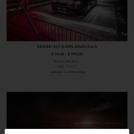
EZ00442 S63 at AMG Affalterbach
€
24,90
–
€
999,00
Enthält 19% Mwst.
zzgl.
Versand
Lieferzeit: ca. 10 Werktage
Dieses Produkt weist mehrere Varianten auf. Die Optionen können auf der Produktseite gewählt werden