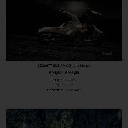
EZ00077 SLS AMG Black Series
€
24,90
–
€
999,00
Enthält 19% Mwst.
zzgl.
Versand
Lieferzeit: ca. 10 Werktage
Dieses Produkt weist mehrere Varianten auf. Die Optionen können auf der Produktseite gewählt werden