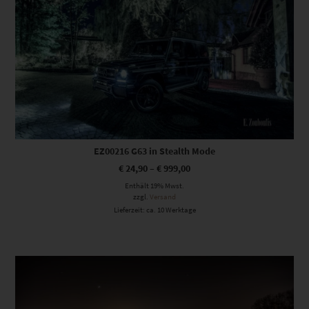
EZ00216 G63 in Stealth Mode
€
24,90
–
€
999,00
Enthält 19% Mwst.
zzgl.
Versand
Lieferzeit: ca. 10 Werktage
Dieses Produkt weist mehrere Varianten auf. Die Optionen können auf der Produktseite gewählt werden