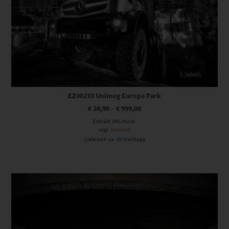
EZ00210 Unimog Europa Park
€
24,90
–
€
999,00
Enthält 19% Mwst.
zzgl.
Versand
Lieferzeit: ca. 10 Werktage
Dieses Produkt weist mehrere Varianten auf. Die Optionen können auf der Produktseite gewählt werden