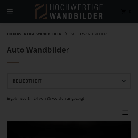
Springe
zum
0
Inhalt
HOCHWERTIGE WANDBILDER
AUTO WANDBILDER
Auto Wandbilder
Nach
Ergebnisse 1 – 24 von 35 werden angezeigt
Beliebtheit
sortiert
Dieses Produkt weist mehrere Varianten auf. Die Optionen können auf der Produktseite gewählt werden