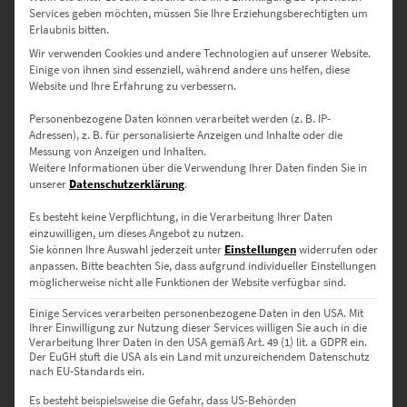
Services geben möchten, müssen Sie Ihre Erziehungsberechtigten um
Erlaubnis bitten.
Dieses Produkt weist mehrere Varianten auf. Die Optionen können auf der Produktseite gewählt werden
Wir verwenden Cookies und andere Technologien auf unserer Website.
Einige von ihnen sind essenziell, während andere uns helfen, diese
Website und Ihre Erfahrung zu verbessern.
Personenbezogene Daten können verarbeitet werden (z. B. IP-
Adressen), z. B. für personalisierte Anzeigen und Inhalte oder die
Messung von Anzeigen und Inhalten.
Weitere Informationen über die Verwendung Ihrer Daten finden Sie in
unserer
Datenschutzerklärung
.
Es besteht keine Verpflichtung, in die Verarbeitung Ihrer Daten
einzuwilligen, um dieses Angebot zu nutzen.
EZ00053 Feuersee Panorama Monochrom
Sie können Ihre Auswahl jederzeit unter
Einstellungen
widerrufen oder
€
26,90
–
€
689,00
anpassen.
Bitte beachten Sie, dass aufgrund individueller Einstellungen
möglicherweise nicht alle Funktionen der Website verfügbar sind.
Enthält 19% Mwst.
zzgl.
Versand
Einige Services verarbeiten personenbezogene Daten in den USA. Mit
Lieferzeit: ca. 10 Werktage
Ihrer Einwilligung zur Nutzung dieser Services willigen Sie auch in die
Verarbeitung Ihrer Daten in den USA gemäß Art. 49 (1) lit. a GDPR ein.
Der EuGH stuft die USA als ein Land mit unzureichendem Datenschutz
nach EU-Standards ein.
Dieses Produkt weist mehrere Varianten auf. Die Optionen können auf der Produktseite gewählt werden
Es besteht beispielsweise die Gefahr, dass US-Behörden