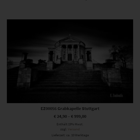
Dieses Produkt weist mehrere Varianten auf. Die Optionen können auf der Produktseite gewählt werden
EZ00056 Grabkapelle Stuttgart
€
24,90
–
€
999,00
Enthält 19% Mwst.
zzgl.
Versand
Lieferzeit: ca. 10 Werktage