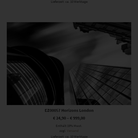
Lieferzeit: ca. 10 Werktage
Dieses Produkt weist mehrere Varianten auf. Die Optionen können auf der Produktseite gewählt werden
EZ00057 Horizons London
€
24,90
–
€
999,00
Enthält 19% Mwst.
zzgl.
Versand
Lieferzeit: ca. 10 Werktage