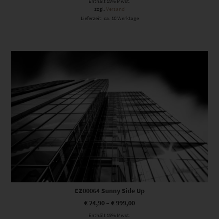
Enthält 19% Mwst.
zzgl.
Versand
Lieferzeit: ca. 10 Werktage
Dieses Produkt weist mehrere Varianten auf. Die Optionen können auf der Produktseite gewählt werden
EZ00064 Sunny Side Up
€
24,90
–
€
999,00
Enthält 19% Mwst.