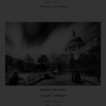
zzgl.
Versand
Lieferzeit: ca. 10 Werktage
Dieses Produkt weist mehrere Varianten auf. Die Optionen können auf der Produktseite gewählt werden
EZ00063 The Artist
€
24,90
–
€
999,00
Enthält 19% Mwst.
zzgl.
Versand