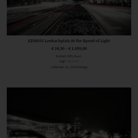
EZ00035 Lenbachplatz At the Speed of Light
€
24,90
–
€
1.099,00
Enthält 19% Mwst.
zzgl.
Versand
Lieferzeit: ca. 10 Werktage
Dieses Produkt weist mehrere Varianten auf. Die Optionen können auf der Produktseite gewählt werden