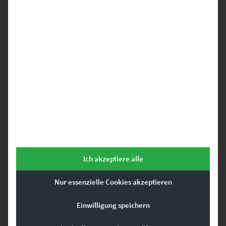
EZ00039 Pragsattel Tram Symphony
€
24,90
–
€
1.099,00
Enthält 19% Mwst.
zzgl.
Versand
Lieferzeit: ca. 10 Werktage
Dieses Produkt weist mehrere Varianten auf. Die Optionen können auf der Produktseite gewählt werden
Ich akzeptiere alle
Nur essenzielle Cookies akzeptieren
Einwilligung speichern