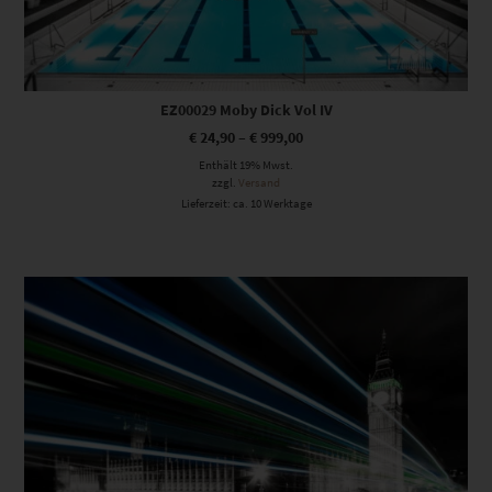
EZ00029 Moby Dick Vol IV
€
24,90
–
€
999,00
Enthält 19% Mwst.
zzgl.
Versand
Lieferzeit: ca. 10 Werktage
Dieses Produkt weist mehrere Varianten auf. Die Optionen können auf der Produktseite gewählt werden