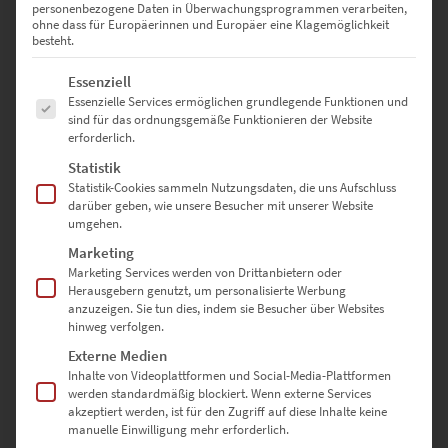
personenbezogene Daten in Überwachungsprogrammen verarbeiten,
ohne dass für Europäerinnen und Europäer eine Klagemöglichkeit
besteht.
Es folgt eine Liste der Service-Gruppen, für die eine Einwilligung erte
Essenziell
Essenzielle Services ermöglichen grundlegende Funktionen und
sind für das ordnungsgemäße Funktionieren der Website
erforderlich.
Statistik
Statistik-Cookies sammeln Nutzungsdaten, die uns Aufschluss
darüber geben, wie unsere Besucher mit unserer Website
umgehen.
EZ00051 Among the Stars
Marketing
Marketing Services werden von Drittanbietern oder
€
24,90
–
€
999,00
Herausgebern genutzt, um personalisierte Werbung
Enthält 19% Mwst.
anzuzeigen. Sie tun dies, indem sie Besucher über Websites
zzgl.
Versand
hinweg verfolgen.
Lieferzeit: ca. 10 Werktage
Externe Medien
Inhalte von Videoplattformen und Social-Media-Plattformen
werden standardmäßig blockiert. Wenn externe Services
Dieses Produkt weist mehrere Varianten auf. Die Optionen können auf der Produktseite gewählt werden
akzeptiert werden, ist für den Zugriff auf diese Inhalte keine
manuelle Einwilligung mehr erforderlich.