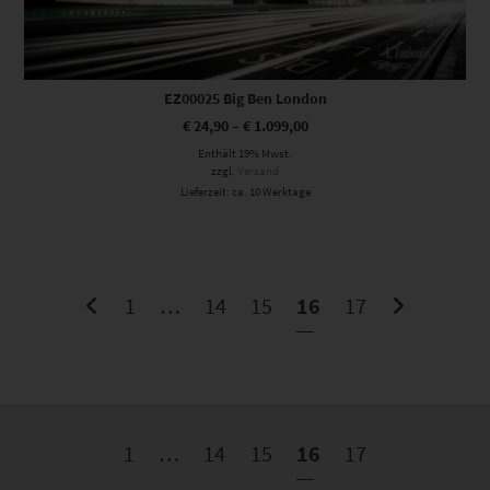
EZ00025 Big Ben London
€
24,90
–
€
1.099,00
Enthält 19% Mwst.
zzgl.
Versand
Lieferzeit: ca. 10 Werktage
1
…
14
15
16
17
1
…
14
15
16
17