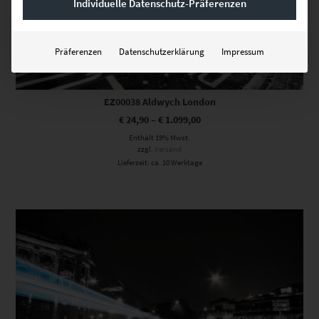
Individuelle Datenschutz-Präferenzen
Präferenzen
Datenschutzerklärung
Impressum
EZ00038 Aldwych London
€
24,90
–
€
1.099,00
Enthält 19% Mwst.
zzgl.
Versand
Lieferzeit: ca. 10 Werktage
Dieses Produkt weist mehrere Varianten auf. Die Optionen können auf der Produktseite gewählt werden