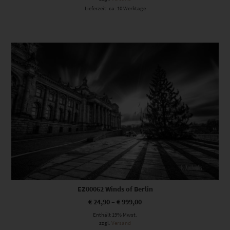
Lieferzeit: ca. 10 Werktage
Dieses Produkt weist mehrere Varianten auf. Die Optionen können auf der Produktseite gewählt werden
EZ00062 Winds of Berlin
€
24,90
–
€
999,00
Enthält 19% Mwst.
zzgl.
Versand