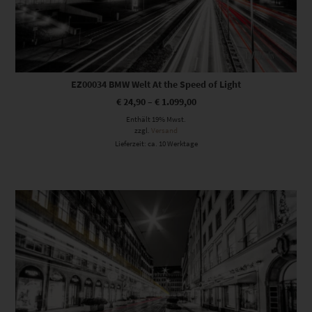
EZ00034 BMW Welt At the Speed of Light
€
24,90
–
€
1.099,00
Enthält 19% Mwst.
zzgl.
Versand
Lieferzeit: ca. 10 Werktage
Dieses Produkt weist mehrere Varianten auf. Die Optionen können auf der Produktseite gewählt werden