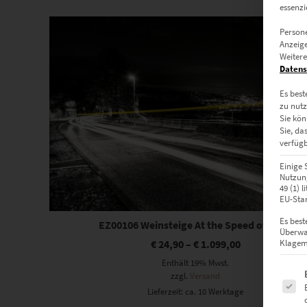
essenzi
Dieses Produkt weist mehrere Varianten auf. Die Optionen können auf der Produktseite gewählt werden
Persone
Anzeige
Weitere
Datens
Es best
zu nutz
Sie kön
Sie, da
verfügb
Einige 
Nutzung
49 (1) 
EU-Stan
Es best
EZ00106 Weinsteige At the Speed of Light
Überwa
€
24,90
–
€
1.099,00
Klagemö
Enthält 19% Mwst.
Es fol
zzgl.
Versand
Lieferzeit: ca. 10 Werktage