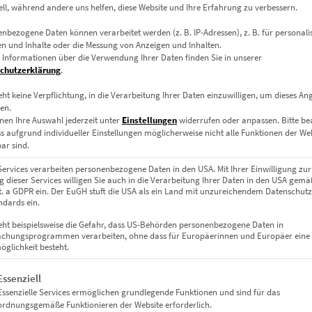
ell, während andere uns helfen, diese Website und Ihre Erfahrung zu verbessern.
Dieses Produkt weist mehrere Varianten auf. Die Optionen können auf der Produktseite gewählt werden
nbezogene Daten können verarbeitet werden (z. B. IP-Adressen), z. B. für personalis
n und Inhalte oder die Messung von Anzeigen und Inhalten.
 Informationen über die Verwendung Ihrer Daten finden Sie in unserer
chutzerklärung
.
eht keine Verpflichtung, in die Verarbeitung Ihrer Daten einzuwilligen, um dieses An
en.
nen Ihre Auswahl jederzeit unter
Einstellungen
widerrufen oder anpassen.
Bitte b
ss aufgrund individueller Einstellungen möglicherweise nicht alle Funktionen der We
ar sind.
Services verarbeiten personenbezogene Daten in den USA. Mit Ihrer Einwilligung zur
 dieser Services willigen Sie auch in die Verarbeitung Ihrer Daten in den USA gemäß
lit. a GDPR ein. Der EuGH stuft die USA als ein Land mit unzureichendem Datenschut
dards ein.
eht beispielsweise die Gefahr, dass US-Behörden personenbezogene Daten in
EZ00105 Cannstatter Wasen Circles
chungsprogrammen verarbeiten, ohne dass für Europäerinnen und Europäer eine
€
24,90
–
€
1.099,00
glichkeit besteht.
Enthält 19% Mwst.
gt eine Liste der Service-Gruppen, für die eine Einwilligung erteil
Essenziell
zzgl.
Versand
Essenzielle Services ermöglichen grundlegende Funktionen und sind für das
Lieferzeit: ca. 10 Werktage
ordnungsgemäße Funktionieren der Website erforderlich.