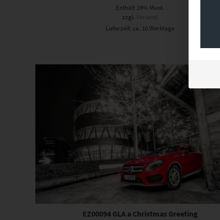
Enthält 19% Mwst.
zzgl.
Versand
Lieferzeit: ca. 10 Werktage
Dieses Produkt weist mehrere Varianten auf. Die Optionen können auf der Produktseite gewählt werden
EZ00094 GLA a Christmas Greeting