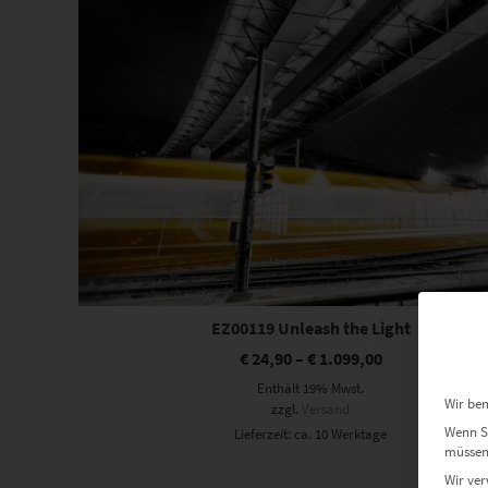
EZ00119 Unleash the Light
€
24,90
–
€
1.099,00
Enthält 19% Mwst.
Wir ben
zzgl.
Versand
Wenn Si
Lieferzeit: ca. 10 Werktage
müssen 
Wir ver