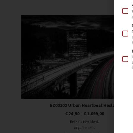
Dieses Produkt weist mehrere Varianten auf. Die Optionen können auf der Produktseite gewählt werden
EZ00102 Urban Heartbeat Heslach
€
24,90
–
€
1.099,00
Enthält 19% Mwst.
zzgl.
Versand