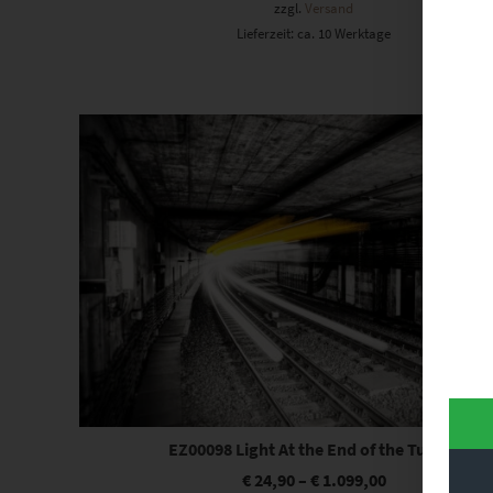
zzgl.
Versand
Lieferzeit: ca. 10 Werktage
Dieses Produkt weist mehrere Varianten auf. Die Optionen können auf der Produktseite gewählt werden
EZ00098 Light At the End of the Tunnel
€
24,90
–
€
1.099,00