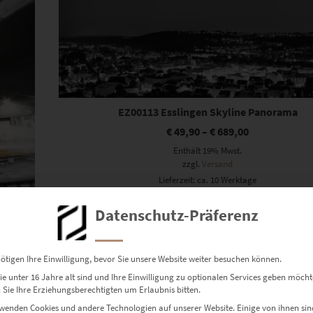
EZ00113 Esslingen Skyline Panorama
€
49,90
–
€
689,00
Enthält 19% Mwst.
zzgl.
Versand
Lieferzeit: ca. 10 Werktage
Datenschutz-Präferenz
ötigen Ihre Einwilligung, bevor Sie unsere Website weiter besuchen können.
e unter 16 Jahre alt sind und Ihre Einwilligung zu optionalen Services geben möcht
Sie Ihre Erziehungsberechtigten um Erlaubnis bitten.
wenden Cookies und andere Technologien auf unserer Website. Einige von ihnen sin