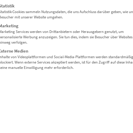
Statistik
Statistik-Cookies sammeln Nutzungsdaten, die uns Aufschluss darüber geben, wie un
Dieses Produkt weist mehrere Varianten auf. Die Optionen können auf der Produktseite gewählt werden
Besucher mit unserer Website umgehen.
Marketing
Marketing Services werden von Drittanbietern oder Herausgebern genutzt, um
personalisierte Werbung anzuzeigen. Sie tun dies, indem sie Besucher über Websites
hinweg verfolgen.
Externe Medien
Inhalte von Videoplattformen und Social-Media-Plattformen werden standardmäßi
blockiert. Wenn externe Services akzeptiert werden, ist für den Zugriff auf diese Inha
keine manuelle Einwilligung mehr erforderlich.
EZ00101 Tower Bridge Road
€
24,90
–
€
1.099,00
Enthält 19% Mwst.
zzgl.
Versand