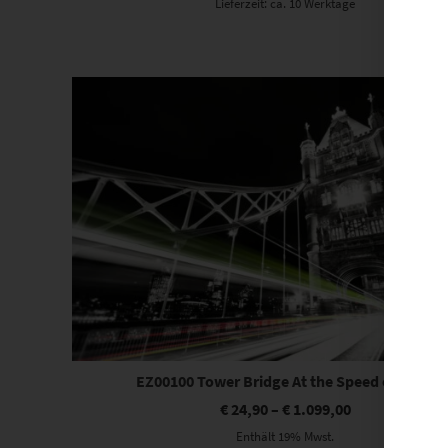
Lieferzeit: ca. 10 Werktage
Dieses Produkt weist mehrere Varianten auf. Die Optionen können auf der Produktseite gewählt werden
EZ00100 Tower Bridge At the Speed of Light
€
24,90
–
€
1.099,00
Enthält 19% Mwst.