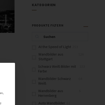
KATEGORIEN
PRODUKTE FILTERN
At the Speed of Light
253
Wandbilder aus
126
Stuttgart
Schwarz Weiß Bilder mit
333
Farbe
Wandbilder Schwarz
64
Weiß
Wandbilder aus
6
en,
Herrenberg
Auto Wandbilder
61
d